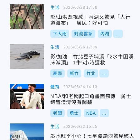
生活
2026/06/28 17:58
影/山洪既視感！內湖又驚見「人行
道瀑布」 居民：好可怕
下大雨
對流雲系
內湖
...
生活
2026/06/26 17:39
影/加油！竹北豆子埔溪「2水牛困溪
床滅頂」 1牛5小時獲救
豪雨
新竹
竹北
...
體育
2026/06/24 14:13
NBA/和老闆起口角畫面瘋傳 勇士
總管澄清沒有鬧翻
老闆
勇士
NBA
...
生活
2026/06/22 15:55
戲水旺季小心！七星潭踏浪驚見駭人