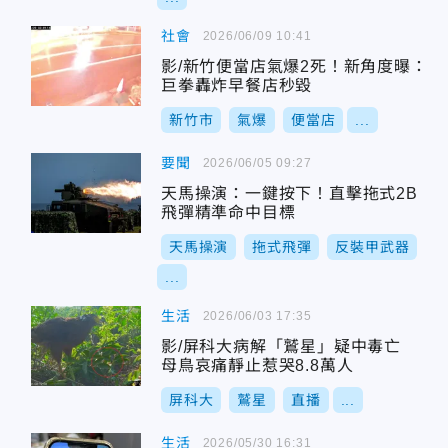
社會
2026/06/09 10:41
影/新竹便當店氣爆2死！新角度曝：
巨拳轟炸早餐店秒毀
新竹市
氣爆
便當店
...
要聞
2026/06/05 09:27
天馬操演：一鍵按下！直擊拖式2B
飛彈精準命中目標
天馬操演
拖式飛彈
反裝甲武器
...
生活
2026/06/03 17:35
影/屏科大病解「鷲星」疑中毒亡
母鳥哀痛靜止惹哭8.8萬人
屏科大
鷲星
直播
...
生活
2026/05/30 16:31