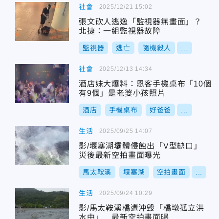
社會
2025/12/21 15:02
張文砍人逃逸「監視器無畫面」？
北捷：一組監視器故障
監視器
逃亡
隨機殺人
...
社會
2025/12/13 14:34
酒店妹大爆料：恩客手機桌布「10個
有9個」是老婆小孩照片
酒店
手機桌布
好爸爸
...
生活
2025/09/25 14:07
影/堰塞湖壩體侵蝕出「V型缺口」
災後最新空拍畫面曝光
馬太鞍溪
堰塞湖
空拍畫面
...
生活
2025/09/24 10:29
影/馬太鞍溪橋遭沖毀「橋墩孤立洪
水中」 最新空拍畫面曝