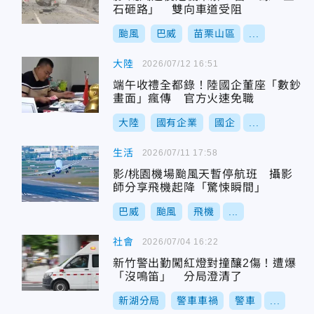
石砸路」 雙向車道受阻
颱風
巴威
苗栗山區
...
大陸
2026/07/12 16:51
端午收禮全都錄！陸國企董座「數鈔
畫面」瘋傳 官方火速免職
大陸
國有企業
國企
...
生活
2026/07/11 17:58
影/桃園機場颱風天暫停航班 攝影
師分享飛機起降「驚悚瞬間」
巴威
颱風
飛機
...
社會
2026/07/04 16:22
新竹警出勤闖紅燈對撞釀2傷！遭爆
「沒鳴笛」 分局澄清了
新湖分局
警車車禍
警車
...