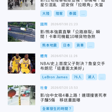
影/22名陸客被拒登機！泰機場：追
星引混亂 認安保「拉眼角」失當
大陸
陸客
泰國
...
國際
2026/07/30 21:23
影/熊本強震直擊「公路崩裂」瞬
間！卡車司機載10噸貨物急煞
熊本地震
日本
貨車
...
體育
2026/07/26 11:26
NBA/史上首度父子對決？詹皇交手
布朗尼「這畫面太美好」
LeBron James
76人
湖人
...
社會
2026/07/20 15:53
影/台中女吸4毒上路！連環撞害死孝
子釀5傷 移送畫面曝
全案發生的時間？