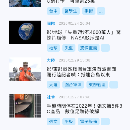
O網打卡 可重罰25萬
台中
醫學生
手術
...
國際
2026/01/24 20:04
影/地球「失重7秒死4000萬人」驚
悚片瘋傳 NASA駁斥是AI
地球
失重
驚悚畫面
...
大陸
2025/12/29 15:38
影/東部戰區釋圍台軍演首波畫面
隨行陸記者喊：抵達台島以東
大陸
圍台軍演
東部戰區
...
社會
2025/12/27 07:46
手機時間停在2022年！張文擁5件3
C產品 數位足跡待破解
張文
平板
電子設備
...