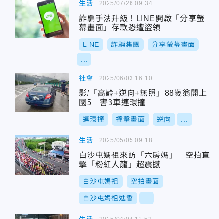
生活
2025/07/26 09:34
詐騙手法升級！LINE開啟「分享螢
幕畫面」存款恐遭盜領
LINE
詐騙集團
分享螢幕畫面
...
社會
2025/06/03 16:10
影/「高齡+逆向+無照」88歲翁開上
國5 害3車連環撞
連環撞
撞擊畫面
逆向
...
生活
2025/05/05 09:18
白沙屯媽祖來訪「六房媽」 空拍直
擊「粉紅人龍」超震撼
白沙屯媽祖
空拍畫面
白沙屯媽祖進香
...
2025/04/04 11:52