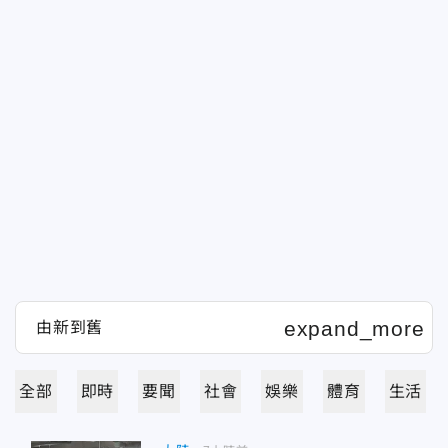
全部
即時
要聞
社會
娛樂
體育
生活