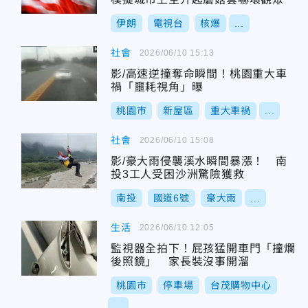
伊朗
電視台
核爆
...
社會
2026/06/10 15:13
影/高速逆撞奪命瞬間！桃園重大車
禍「噩耗視角」曝
桃園市
新屋區
重大車禍
...
社會
2026/06/10 15:08
影/豪大雨侵襲溪水瞬間暴漲！ 南
投3工人受困沙洲驚險獲救
南投
國道6號
豪大雨
...
生活
2026/06/10 12:05
監視器全拍下！屁孩猛開車門「撞爛
後照鏡」 家長裝沒事開溜
桃園市
停車場
台茂購物中心
...