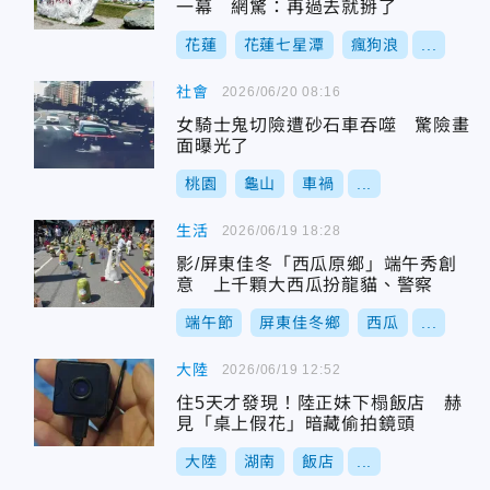
一幕 網驚：再過去就掰了
花蓮
花蓮七星潭
瘋狗浪
...
社會
2026/06/20 08:16
女騎士鬼切險遭砂石車吞噬 驚險畫
面曝光了
桃園
龜山
車禍
...
生活
2026/06/19 18:28
影/屏東佳冬「西瓜原鄉」端午秀創
意 上千顆大西瓜扮龍貓、警察
端午節
屏東佳冬鄉
西瓜
...
大陸
2026/06/19 12:52
住5天才發現！陸正妹下榻飯店 赫
見「桌上假花」暗藏偷拍鏡頭
大陸
湖南
飯店
...