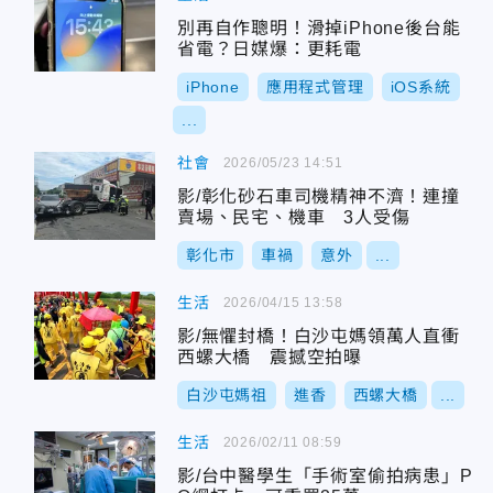
別再自作聰明！滑掉iPhone後台能
省電？日媒爆：更耗電
iPhone
應用程式管理
iOS系統
...
社會
2026/05/23 14:51
影/彰化砂石車司機精神不濟！連撞
賣場、民宅、機車 3人受傷
彰化市
車禍
意外
...
生活
2026/04/15 13:58
影/無懼封橋！白沙屯媽領萬人直衝
西螺大橋 震撼空拍曝
白沙屯媽祖
進香
西螺大橋
...
生活
2026/02/11 08:59
影/台中醫學生「手術室偷拍病患」P