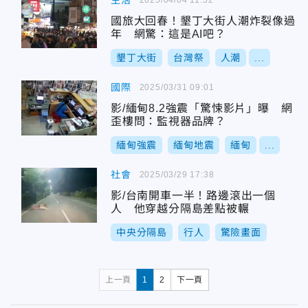
生活
國旅大回春！墾丁大街人潮炸裂像過
年 網驚：這是AI吧？
墾丁大街
台灣祭
人潮
...
國際
2025/03/31 09:01
影/緬甸8.2強震「驚悚影片」曝 網
歪樓問：監視器品牌？
緬甸強震
緬甸地震
緬甸
...
社會
2025/03/29 17:38
影/台南開車一半！路邊滾出一個
人 他穿越分隔島差點被輾
中央分隔島
行人
驚險畫面
上一頁
1
2
下一頁