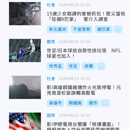
社會
2026/06/18 13:35
15歲少女翹課約會被抓包！狠父當街
「狂摑9巴掌」 警介入調查
新北蘆洲
不當管教
摑巴掌
...
體育
2026/06/15 12:54
世足/日本球迷自發性撿垃圾 NFL
球星也加入！
世界盃
世足
荷蘭
...
社會
2026/06/14 10:25
影/高雄鋼鐵廠爆炸火光致停電！元
兇竟是松鼠誤觸高壓電
高雄市
鋼鐵廠
爆炸
...
國際
2026/06/12 16:43
影/伊朗電視台驚播「核爆畫面」！
模擬城市上空升起蘑菇雲嚇壞觀眾