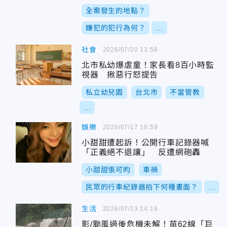
全案發生的地點？
嫌犯的犯行為何？
...
社會
2026/07/20 13:56
北市私幼爆虐童！家長看8百小時監
視器 揪惡行怒提告
私立幼兒園
台北市
不當管教
...
娛樂
2026/07/17 10:59
小甜甜遭起訴！公開行車記錄器喊
「正義絕不退讓」 反遭網砲轟
小甜甜張可昀
車禍
民眾的行車紀錄器拍下何種畫面？
...
生活
2026/07/13 14:16
影/颱風過後危機未解！苗62線「巨