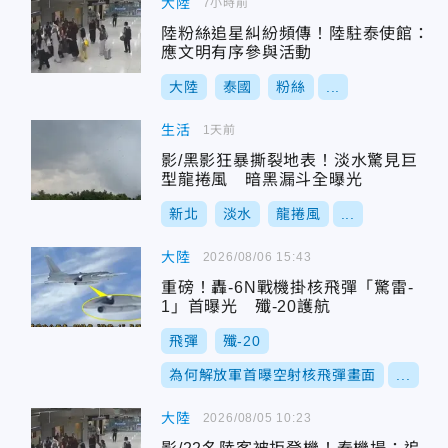
大陸
7小時前
陸粉絲追星糾紛頻傳！陸駐泰使館：
應文明有序參與活動
大陸
泰國
粉絲
...
生活
1天前
影/黑影狂暴撕裂地表！淡水驚見巨
型龍捲風 暗黑漏斗全曝光
新北
淡水
龍捲風
...
大陸
2026/08/06 15:43
重磅！轟-6N戰機掛核飛彈「驚雷-
1」首曝光 殲-20護航
飛彈
殲-20
為何解放軍首曝空射核飛彈畫面
...
大陸
2026/08/05 10:23