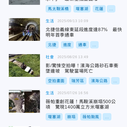
馬太鞍溪橋
堰塞湖
花蓮
...
生活
2025/09/13 10:09
北捷信義線東延段進度達87% 最快
明年首季通車
北捷
進度
通車
...
社會
2025/08/26 13:49
影/驚悚空拍曝！濱海公路砂石車衝
墜邊坡 駕駛當場死亡
空拍畫面
瑞芳區
濱海公路
...
生活
2025/07/26 16:56
薇帕重創花蓮！馬鞍溪崩塌500公
頃 驚現1400萬立方米堰塞湖
堰塞湖
崩塌
薇帕颱風
...