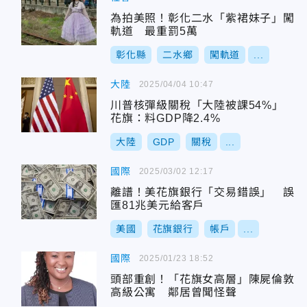
為拍美照！彰化二水「紫裙妹子」闖
軌道 最重罰5萬
彰化縣
二水鄉
闖軌道
...
大陸
2025/04/04 10:47
川普核彈級關稅「大陸被課54%」
花旗：料GDP降2.4%
大陸
GDP
關稅
...
國際
2025/03/02 12:17
離譜！美花旗銀行「交易錯誤」 誤
匯81兆美元給客戶
美國
花旗銀行
帳戶
...
國際
2025/01/23 18:52
頭部重創！「花旗女高層」陳屍倫敦
高級公寓 鄰居曾聞怪聲