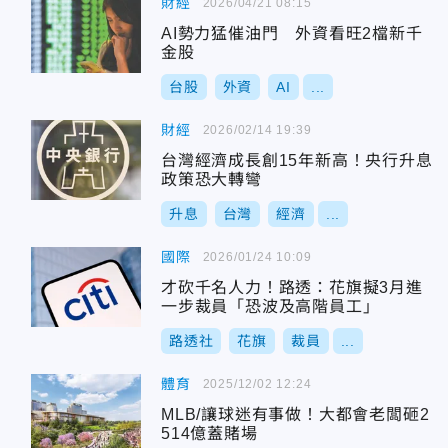
財經
2026/04/21 08:15
AI勢力猛催油門 外資看旺2檔新千
金股
台股
外資
AI
...
財經
2026/02/14 19:39
台灣經濟成長創15年新高！央行升息
政策恐大轉彎
升息
台灣
經濟
...
國際
2026/01/24 10:09
才砍千名人力！路透：花旗擬3月進
一步裁員「恐波及高階員工」
路透社
花旗
裁員
...
體育
2025/12/02 12:24
MLB/讓球迷有事做！大都會老闆砸2
514億蓋賭場