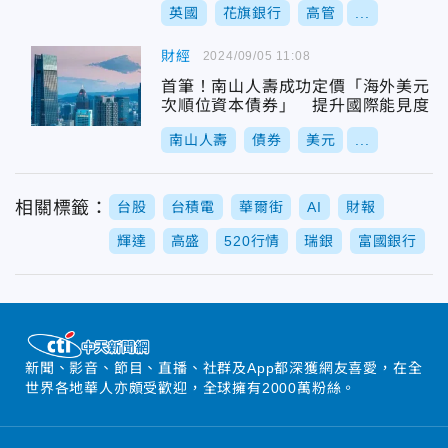
英國
花旗銀行
高管
...
財經
2024/09/05 11:08
首筆！南山人壽成功定價「海外美元
次順位資本債券」 提升國際能見度
南山人壽
債券
美元
...
相關標籤：
台股
台積電
華爾街
AI
財報
輝達
高盛
520行情
瑞銀
富國銀行
新聞、影音、節目、直播、社群及App都深獲網友喜愛，在全
世界各地華人亦頗受歡迎，全球擁有2000萬粉絲。