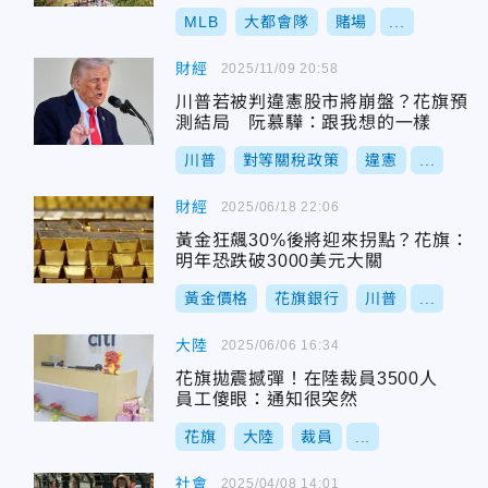
MLB
大都會隊
賭場
...
財經
2025/11/09 20:58
川普若被判違憲股市將崩盤？花旗預
測結局 阮慕驊：跟我想的一樣
川普
對等關稅政策
違憲
...
財經
2025/06/18 22:06
黃金狂飆30%後將迎來拐點？花旗：
明年恐跌破3000美元大關
黃金價格
花旗銀行
川普
...
大陸
2025/06/06 16:34
花旗拋震撼彈！在陸裁員3500人
員工傻眼：通知很突然
花旗
大陸
裁員
...
社會
2025/04/08 14:01