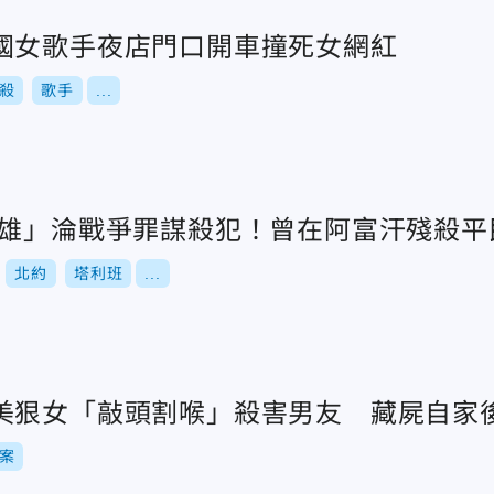
國女歌手夜店門口開車撞死女網紅
殺
歌手
...
英雄」淪戰爭罪謀殺犯！曾在阿富汗殘殺平
北約
塔利班
...
美狠女「敲頭割喉」殺害男友 藏屍自家
案