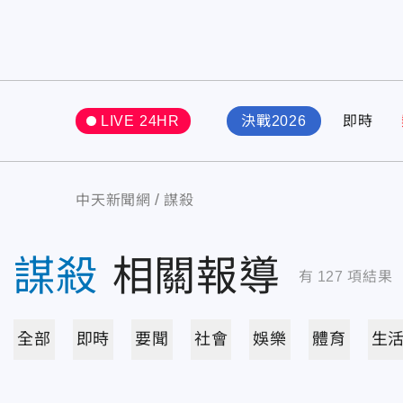
LIVE 24HR
決戰2026
即時
中天新聞網
謀殺
謀殺
相關報導
有
127
項結果
全部
即時
要聞
社會
娛樂
體育
生