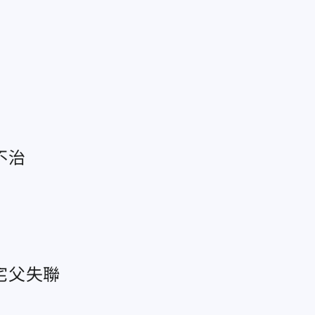
不治
宅父失聯