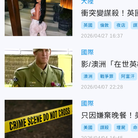
大陸
衝突變謀殺！英
英國
倫敦
夜店
謀
2026/04/27 16:37
國際
影/澳洲「在世
澳洲
戰爭罪
阿富汗
2026/04/07 22:28
國際
只因嫌棄晚餐！
美國
謀殺
埋屍
命