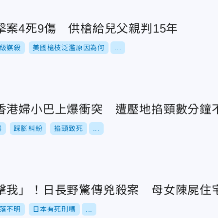
案4死9傷 供槍給兒父親判15年
級謀殺
美國槍枝泛濫原因為何
...
香港婦小巴上爆衝突 遭壓地掐頸數分鐘
案
踩腳糾紛
掐頸致死
...
擊我」！日長野驚傳兇殺案 母女陳屍住
落不明
日本有死刑嗎
...