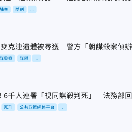
埔寨
酷刑
...
華麥克連遺體被尋獲 警方「朝謀殺案偵
謀殺案
謀殺
...
！6千人連署「視同謀殺判死」 法務部
死刑
公共政策網路平台
...