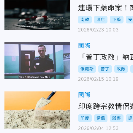
連環下藥命案！
南韓
酒店
下藥
安
2026/02/23 10:03
國際
「普丁政敵」納
俄羅斯
普丁
政敵
2026/02/15 10:19
國際
印度跨宗教情侶
印度
情侶
殺害
逮
2026/02/04 12:53