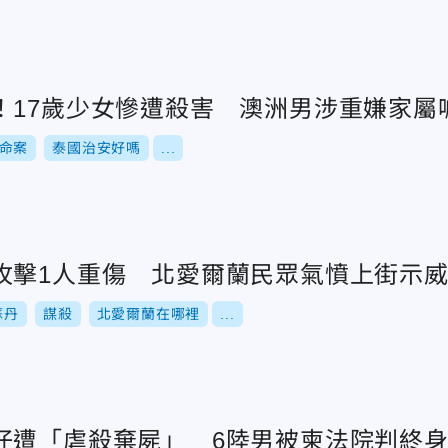
！17歲少女慘遭殺害 澳洲男涉重嫌家屬
命案
泰國治安好嗎
...
攻擊1人重傷 北愛爾蘭民眾氣憤上街示
蘇丹
謀殺
北愛爾蘭在哪裡
...
仔遭「虐殺棄屍」 6陸男被柬法院判終