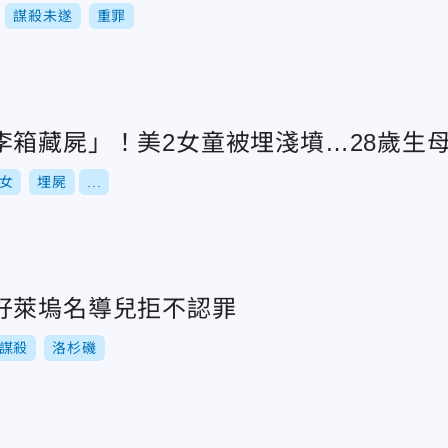
謀殺未遂
重罪
李箱藏屍」！美2女童被埋淺墳…28歲生
女
埋屍
...
好萊塢名導兒拒不認罪
謀殺
洛杉磯