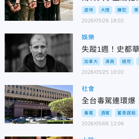
虐待
大陸
嫌犯
柬
2026/05/28 18:02
娛樂
失蹤1週！史都
加拿大
演員
過世
2026/05/25 10:02
社會
全台毒駕連環爆
毒駕
酒駕
蓄意謀殺
2026/05/06 12:06