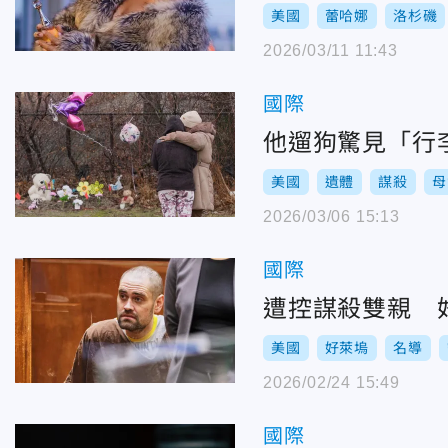
美國
蕾哈娜
洛杉磯
2026/03/11 11:43
國際
他遛狗驚見「行
美國
遺體
謀殺
母
2026/03/06 15:13
國際
遭控謀殺雙親 
美國
好萊塢
名導
2026/02/24 15:49
國際