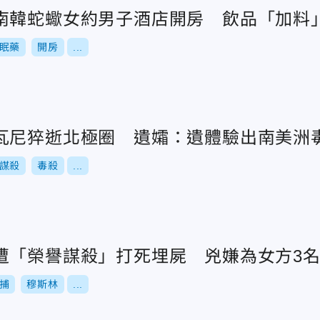
南韓蛇蠍女約男子酒店開房 飲品「加料」
眠藥
開房
...
瓦尼猝逝北極圈 遺孀：遺體驗出南美洲
謀殺
毒殺
...
遭「榮譽謀殺」打死埋屍 兇嫌為女方3
捕
穆斯林
...