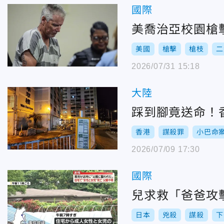
國際
美喬治亞校園槍擊
美國
槍擊
槍枝
二
2026/07/31 15:18
大陸
踩到腳竟送命！
香港
謀殺罪
小巴命
2026/07/09 17:30
國際
兒求救「爸爸攻
日本
兇殺
謀殺
下