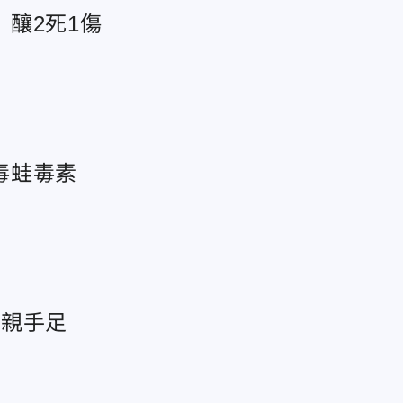
釀2死1傷
毒蛙毒素
名親手足