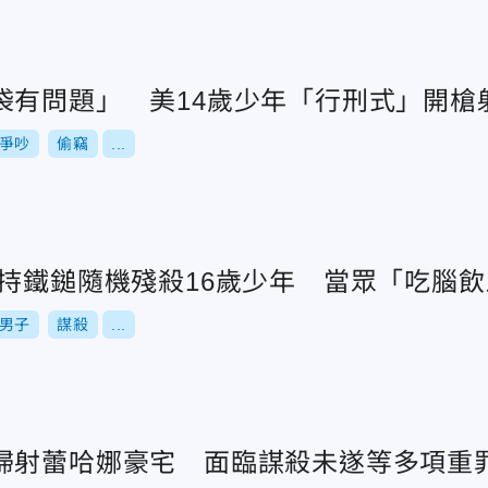
袋有問題」 美14歲少年「行刑式」開槍
爭吵
偷竊
...
男持鐵鎚隨機殘殺16歲少年 當眾「吃腦
男子
謀殺
...
掃射蕾哈娜豪宅 面臨謀殺未遂等多項重