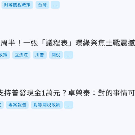
對等關稅政策
台灣
...
2周半！一張「議程表」曝綠祭焦土戰震
政策
立法院
川普
關稅
...
支持普發現金1萬元？卓榮泰：對的事情
院
專案報告
對等關稅政策
...