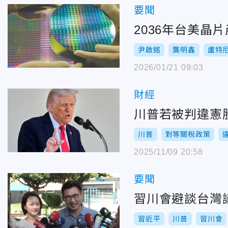
要聞
2036年台美晶
尹啟銘
龔明鑫
盧特
2026/01/21 09:03
財經
川普若被判違憲
川普
對等關稅政策
2025/11/09 20:58
要聞
習川會避談台灣
習近平
川普
習川會