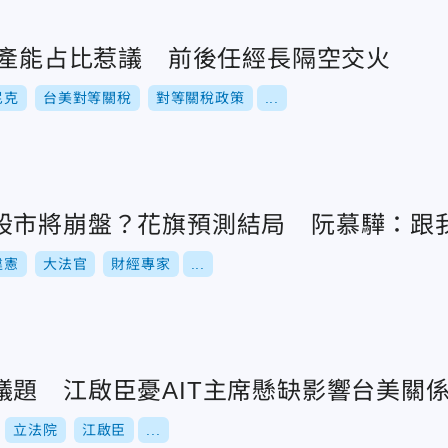
片產能占比惹議 前後任經長隔空交火
尼克
台美對等關稅
對等關稅政策
...
股市將崩盤？花旗預測結局 阮慕驊：跟
違憲
大法官
財經專家
...
議題 江啟臣憂AIT主席懸缺影響台美關
立法院
江啟臣
...