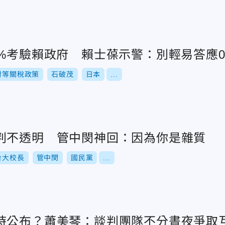
5%考驗賴政府 賴士葆示警：別輕易答應
對等關稅政策
石破茂
日本
...
判不透明 管中閔神回：因為你是雜質
台大校長
管中閔
國民黨
...
時公布？蕭美琴：談判團隊不分晝夜爭取