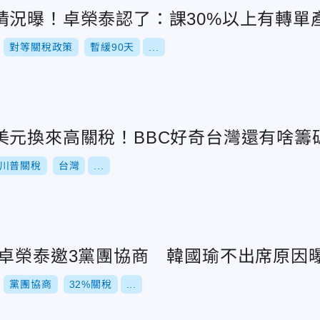
情況曝！卓榮泰認了：課30%以上有轉單
對等關稅政策
暫緩90天
...
美元換來高關稅！BBC好奇台灣還有啥籌
川普關稅
台灣
...
！卓榮泰邀3黨團協商 韓國瑜不出席原因
黨團協商
32%關稅
...