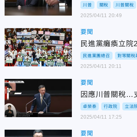
川普
關稅
川普關稅
2025/04/11 20:49
要聞
民進黨癱瘓立院
民進黨團總召
對等關稅
2025/04/11 20:11
要聞
因應川普關稅…
卓榮泰
行政院
立法
2025/04/11 17:25
要聞