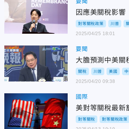
要聞
因應美關稅影響
對等關稅政策
川普
2025/04/25 18:01
要聞
大膽預測中美關
關稅
川普
美國
中
2025/04/20 09:38
國際
美對等關稅最新
對等關稅
對等關稅政策