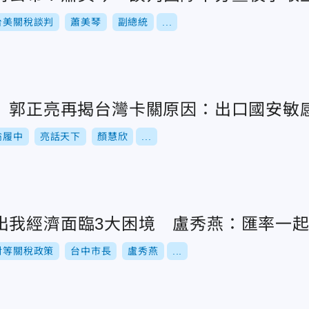
台美關稅談判
蕭美琴
副總統
...
% 郭正亮再揭台灣卡關原因：出口國安敏感
翁履中
亮話天下
顏慧欣
...
出我經濟面臨3大困境 盧秀燕：匯率一
對等關稅政策
台中市長
盧秀燕
...