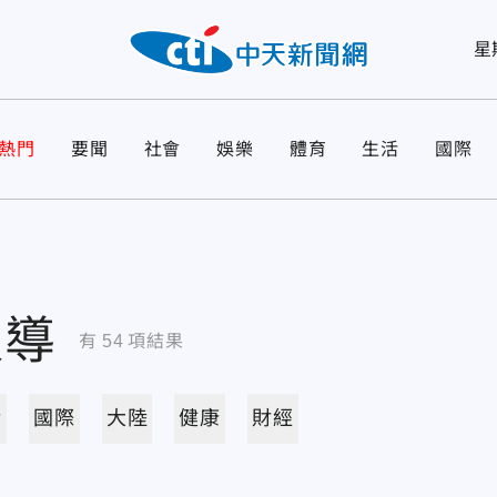
星
熱門
要聞
社會
娛樂
體育
生活
國際
報導
有
54
項結果
活
國際
大陸
健康
財經