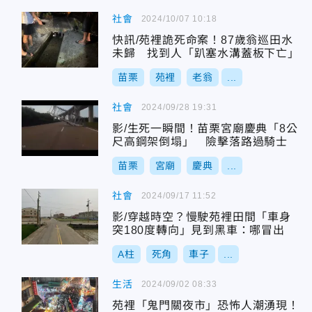
社會
2024/10/07 10:18
快訊/苑裡詭死命案！87歲翁巡田水
未歸 找到人「趴塞水溝蓋板下亡」
苗栗
苑裡
老翁
...
社會
2024/09/28 19:31
影/生死一瞬間！苗栗宮廟慶典「8公
尺高鋼架倒塌」 險擊落路過騎士
苗栗
宮廟
慶典
...
社會
2024/09/17 11:52
影/穿越時空？慢駛苑裡田間「車身
突180度轉向」見到黑車：哪冒出
A柱
死角
車子
...
生活
2024/09/02 08:33
苑裡「鬼門關夜市」恐怖人潮湧現！