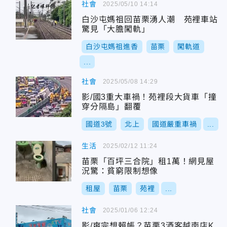
社會
2025/05/10 14:14
白沙屯媽祖回苗栗湧人潮 苑裡車站
驚見「大膽闖軌」
白沙屯媽祖進香
苗栗
闖軌道
...
社會
2025/05/08 14:29
影/國3重大車禍！苑裡段大貨車「撞
穿分隔島」翻覆
國道3號
北上
國道嚴重車禍
...
生活
2025/02/12 11:24
苗栗「百坪三合院」租1萬！網見屋
況驚：貧窮限制想像
租屋
苗栗
苑裡
...
社會
2025/01/06 12:24
影/爽完想賴帳？苗栗3酒客越南店K