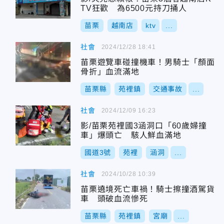
TV狂歡 為6500元持刀捅人
苗栗
越南店
ktv
...
社會
2024/12/28 18:41
苗栗遊覽車碰撞機車！男騎士「顏面
骨折」血流滿地
苗栗縣
苑裡鎮
交通事故
...
社會
2024/12/09 16:23
影/苗栗苑裡國3涵洞口「60歲婦撞
車」爆頭亡 駭人鮮血滿地
國道3號
苑裡
涵洞
...
社會
2024/10/28 10:39
苗栗遶境死亡車禍！騎士擦撞酒駕貨
車 頭破血流慘死
苗栗縣
苑裡鎮
宮廟
...