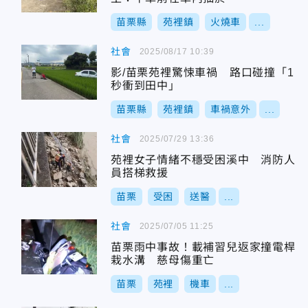
苗栗縣
苑裡鎮
火燒車
...
社會
2025/08/17 10:39
影/苗栗苑裡驚悚車禍 路口碰撞「1
秒衝到田中」
苗栗縣
苑裡鎮
車禍意外
...
社會
2025/07/29 13:36
苑裡女子情緒不穩受困溪中 消防人
員搭梯救援
苗栗
受困
送醫
...
社會
2025/07/05 11:25
苗栗雨中事故！載補習兒返家撞電桿
栽水溝 慈母傷重亡
苗栗
苑裡
機車
...