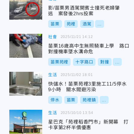
影/苗栗男酒駕開賓士撞死老婦肇
逃 案發後2hrs投案
苗栗
苑裡
酒駕
...
社會
2025/11/21 14:12
苗栗16歲高中生無照騎車上學 路口
對撞機車墜水溝命危
苗栗苑裡
十字路口
對撞
...
生活
2025/11/02 18:01
快儲水！苗栗苑裡3里施工11/5停水
9小時 關水閥避污染
停水
苗栗
苑裡鎮
...
生活
2025/10/10 13:54
星巴克「苑裡稻香門市」新開幕 打
卡享第2杯半價優惠