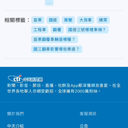
...
相關標籤：
苗栗
國道
駕駛
大貨車
通霄
工程車
翻覆
國道三號哪裡車禍？
苗栗翻覆車輛是哪種？
國三翻車影響哪些車道？
新聞、影音、節目、直播、社群及App都深獲網友喜愛，在全
世界各地華人亦頗受歡迎，全球擁有2000萬粉絲。
關於我們
客服資訊
中天介紹
公告