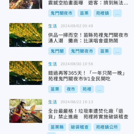
震撼空拍畫面曝 遊客：擠到無法呼
吸
鬼門關夜市
苗栗
苑裡鎮
...
生活
2024/09/02 00:49
供品一掃而空！苗縣苑裡鬼門關夜市
湧人潮 攤商：比演唱會還熱鬧
鬼門關
鬼門關夜市
苗栗
...
生活
2024/08/30 10:56
錯過再等365天！「一年只鬧一晚」
苑裡鬼門關夜市9/1全民開吃
苗栗
夜市
苑裡
...
生活
2024/08/22 16:13
全台最嚴格！垃圾車遭焚化廠「退
貨」禁止進廠 苑裡將實施破袋稽查
苗栗縣
破袋稽查
苑裡鎮公所