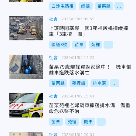
白沙屯媽祖
媽祖
苗栗縣
...
社會
2026/03/05 09:55
上班時間塞爆！國3苑裡段追撞緩撞
車「3車擠一團」
國道3號
苗栗
苑裡
...
社會
2026/01/09 17:22
苗栗79歲婦採買返家途中！ 機車偏
離車道跌落水溝亡
苗栗縣
苑裡鎮
排水溝
...
社會
2026/01/09 15:41
苗栗苑裡老婦騎車摔落排水溝 傷重
命危送醫不治
苗栗
苑裡
機車
...
社會
2026/01/02 20:31