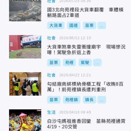
社會
2026/07/25 08:36
國3北向苑裡段大貨車翻覆 車體橫
躺路面占2車道
大貨車
國道
苗栗
...
社會
2026/06/12 12:15
大貨車煞車失靈衝撞廟宇 現場慘況
曝！駕駛急折返上香
苗栗
苑裡
駕駛
...
社會
2026/04/22 12:21
勾結廠商綁標納骨櫃工程「收賄8百
萬」！前苑裡鎮長遭判重刑
苗栗
苑裡鎮
鎮長
...
生活
2026/04/18 09:49
白沙屯媽祖進香回鑾 苗縣苑裡通霄
4/19、20交管