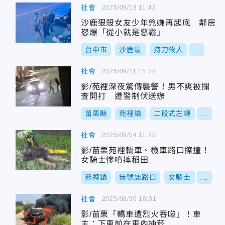
社會
2025/09/18 11:42
沙鹿狠殺女友少年兇嫌再起底 鄰居
怒爆「從小就是惡霸」
台中市
沙鹿區
持刀殺人
...
社會
2025/09/11 15:38
影/苑裡深夜驚傳襲警！男不爽被攔
查開打 遭警制伏送辦
苗栗縣
苑裡鎮
二段式左轉
...
社會
2025/09/04 11:25
影/苗栗苑裡轎車、機車路口擦撞！
女騎士慘噴摔稻田
苑裡鎮
無號誌路口
女騎士
...
社會
2025/08/30 10:31
影/苗栗「轎車遭烈火吞噬」！車
主：下車前在車內抽菸