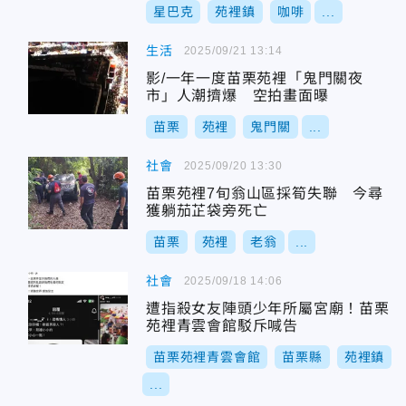
星巴克
苑裡鎮
咖啡
...
生活
2025/09/21 13:14
影/一年一度苗栗苑裡「鬼門關夜
市」人潮擠爆 空拍畫面曝
苗栗
苑裡
鬼門關
...
社會
2025/09/20 13:30
苗栗苑裡7旬翁山區採筍失聯 今尋
獲躺茄芷袋旁死亡
苗栗
苑裡
老翁
...
社會
2025/09/18 14:06
遭指殺女友陣頭少年所屬宮廟！苗栗
苑裡青雲會館駁斥喊告
苗栗苑裡青雲會館
苗栗縣
苑裡鎮
...