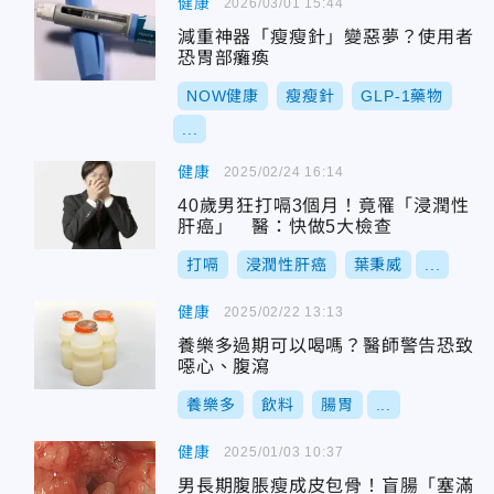
健康
2026/03/01 15:44
減重神器「瘦瘦針」變惡夢？使用者
恐胃部癱瘓
NOW健康
瘦瘦針
GLP-1藥物
...
健康
2025/02/24 16:14
40歲男狂打嗝3個月！竟罹「浸潤性
肝癌」 醫：快做5大檢查
打嗝
浸潤性肝癌
葉秉威
...
健康
2025/02/22 13:13
養樂多過期可以喝嗎？醫師警告恐致
噁心、腹瀉
養樂多
飲料
腸胃
...
健康
2025/01/03 10:37
男長期腹脹瘦成皮包骨！盲腸「塞滿