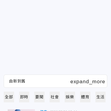
全部
即時
要聞
社會
娛樂
體育
生活