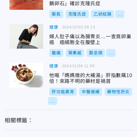
鵝卵石」確診克隆氏症
脹氣
克隆氏症
乙狀結腸
...
健康
2024/12/02 08:13
婦人肚子痛以為腸胃炎…一查竟卵巢
癌 癌細胞全在腹壁上
腹痛
葉秉威
鄭丞傑
...
健康
2024/11/06 11:59
他喝「媽媽燉的大補湯」肝指數飆10
倍！來路不明的藥材是禍首
肝功能異常
中醫進補
藥物性肝炎
...
相關標籤：