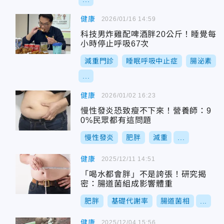
健康
2026/01/16 14:59
科技男炸雞配啤酒胖20公斤！睡覺每
小時停止呼吸67次
減重門診
睡眠呼吸中止症
腸泌素
...
健康
2026/01/02 16:23
慢性發炎恐致瘦不下來！營養師：9
0%民眾都有這問題
慢性發炎
肥胖
減重
...
健康
2025/12/11 14:51
「喝水都會胖」不是誇張！研究揭
密：腸道菌組成影響體重
肥胖
基礎代謝率
腸道菌相
...
健康
2025/12/04 15:56