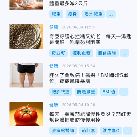
體重最多減2公斤
減重
瘦身
喝水減重
...
健康
2026/06/04 11:54
奇亞籽護心控糖又抗老！每天一湯匙
是關鍵 吃錯恐腸阻塞
奇亞籽
控制血糖
膳食纖維
...
健康
2026/05/09 15:54
胖久了會致癌！醫揭「BMI每增5單
位」癌症風險暴增
肥胖致癌
防癌減重
BMI值
...
健康
2026/05/04 10:26
每天一顆番茄能降慢性發炎？茄紅素
幫身體把脂肪慢慢用掉
張家銘醫師
茄紅素
維生素C
...