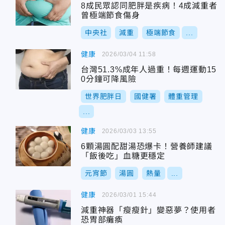
8成民眾認同肥胖是疾病！4成減重者
曾極端節食傷身
中央社
減重
極端節食
...
健康
2026/03/04 11:58
台灣51.3%成年人過重！每週運動15
0分鐘可降風險
世界肥胖日
國健署
體重管理
...
健康
2026/03/03 13:55
6顆湯圓配甜湯恐爆卡！營養師建議
「飯後吃」血糖更穩定
元宵節
湯圓
熱量
...
健康
2026/03/01 15:44
減重神器「瘦瘦針」變惡夢？使用者
恐胃部癱瘓