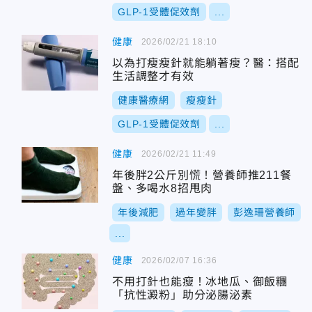
GLP-1受體促效劑
...
健康
2026/02/21 18:10
以為打瘦瘦針就能躺著瘦？醫：搭配
生活調整才有效
健康醫療網
瘦瘦針
GLP-1受體促效劑
...
健康
2026/02/21 11:49
年後胖2公斤別慌！營養師推211餐
盤、多喝水8招甩肉
年後減肥
過年變胖
彭逸珊營養師
...
健康
2026/02/07 16:36
不用打針也能瘦！冰地瓜、御飯糰
「抗性澱粉」助分泌腸泌素