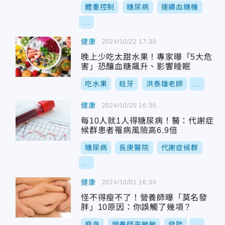
體重控制
糖尿病
連續血糖機
...
健康
2024/10/22 17:30
晚上少吃太甜水果！專家曝「5大危
害」恐釀血糖飆升、影響睡眠
吃水果
蛀牙
洪泰雄老師
...
健康
2024/10/20 16:36
每10人就1人得糖尿病！醫：代謝症
候群患者罹病風險高6.9倍
糖尿病
長庚醫院
代謝症候群
...
健康
2024/10/01 16:30
怪不得瘦不了！營養師曝「莫名發
胖」10原因：你誤觸了幾項？
瘦身
營養師高敏敏
發胖
...