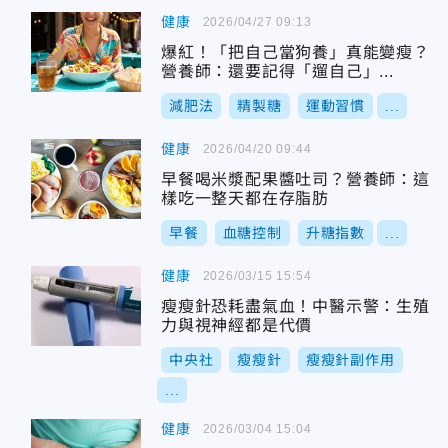
健康
2026/04/27 09:13
爆紅！「把自己當狗養」真能變瘦？
營養師：還要記得「遛自己」...
減肥法
精製糖
運動習慣
...
健康
2026/04/20 09:44
早餐喝米漿配果醬吐司？營養師：這
樣吃一整天都在存脂肪
早餐
血糖控制
升糖指數
...
健康
2026/03/15 15:54
瘦瘦針恐耗盡氣血！中醫示警：生殖
力與視神經都是代價
中央社
瘦瘦針
瘦瘦針副作用
...
健康
2026/03/04 15:04