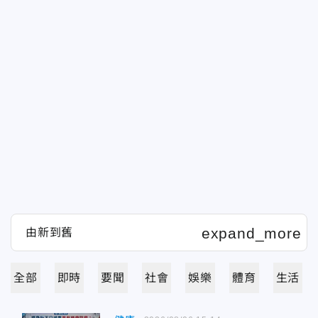
全部
即時
要聞
社會
娛樂
體育
生活