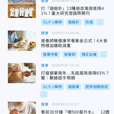
健康
2026/08/06 15:14
打「瘦瘦針」13種癌症風險竟降4
1%！臺大研究登國際期刊
GLP-1藥物
瘦瘦針
防癌
...
健康
2026/07/24 09:09
營養師曝健康早餐黃金公式！4大食
物穩血糖助減重
健康早餐
營養師
穩定血糖
...
健康
2026/07/07 10:18
打瘦瘦筆兩年…乳癌風險竟降83%？
醫：數據超乎預期
GLP-1藥物
瘦瘦筆
肥胖相關癌症
...
健康
2026/06/12 11:37
餐前30分鐘「喝500毫升水」 12週