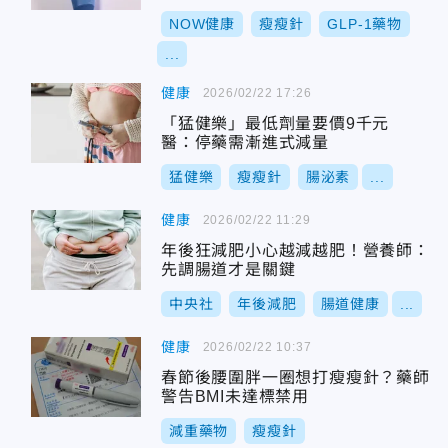
NOW健康
瘦瘦針
GLP-1藥物
...
健康
2026/02/22 17:26
「猛健樂」最低劑量要價9千元
醫：停藥需漸進式減量
猛健樂
瘦瘦針
腸泌素
...
健康
2026/02/22 11:29
年後狂減肥小心越減越肥！營養師：
先調腸道才是關鍵
中央社
年後減肥
腸道健康
...
健康
2026/02/22 10:37
春節後腰圍胖一圈想打瘦瘦針？藥師
警告BMI未達標禁用
減重藥物
瘦瘦針