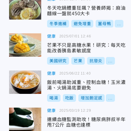
冬天吃鍋體重狂飆？營養師揭：麻油
麵線一盤就450大卡
冬季進補
避免增重
薑母鴨
...
健康
2025/07/01 12:46
芒果不只是高糖水果！研究：每天吃
能改善胰島素敏感度
美國研究
芒果
抗發炎
...
健康
2025/06/22 11:40
飯前喝湯助減重、控制血糖！玉米濃
湯、火鍋湯底要避免
喝湯
吃飯
增加飽足感
...
健康
2025/03/19 12:29
連續血糖監測助攻！糖尿病胖叔半年
甩7公斤 血糖也達標