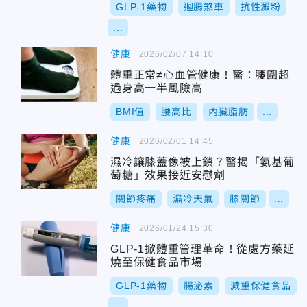
GLP-1藥物
迴腸煞車
抗性澱粉
...
健康
2026/02/07 14:10
體重正常≠心血管健康！醫：腰圍超
過身高一半風險高
BMI值
腰高比
內臟脂肪
...
健康
2026/02/01 14:45
濕冷讓膝蓋像被上鎖？醫揭「氨基葡
萄糖」效果接近安慰劑
關節疼痛
濕冷天氣
膝關節
...
健康
2026/01/24 15:30
GLP-1掀體重管理革命！從處方藥延
燒至保健食品市場
GLP-1藥物
腸泌素
減重保健食品
...