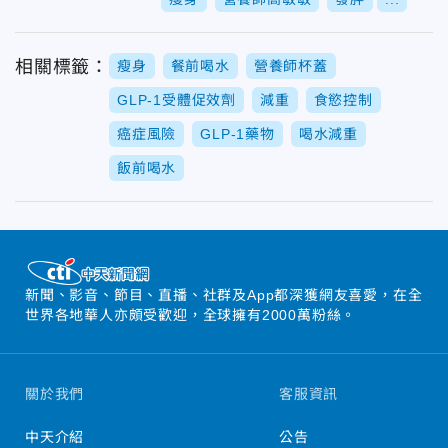
相關標籤：
瘦身
餐前喝水
營養師杯蓋
GLP-1受體促效劑
減重
食慾控制
癌症風險
GLP-1藥物
喝水減重
飯前喝水
新聞、影音、節目、直播、社群及App都深獲網友喜愛，在全
世界各地華人亦頗受歡迎，全球擁有2000萬粉絲。
關於我們
客服資訊
中天介紹
公告