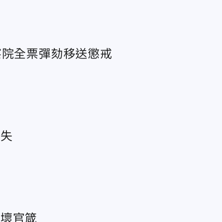
察院全票彈劾移送懲戒
違失
敗壞官箴