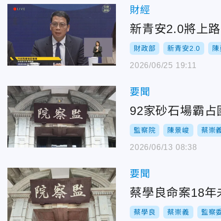
財經
新青安2.0將上
財政部
新青安2.0
陳
2026/06/25 19:11
要聞
92家砂石場霸
監察院
陳景峻
蔡崇
2026/06/13 08:38
要聞
蔡學良命案18
蔡學良
蔡崇義
監察