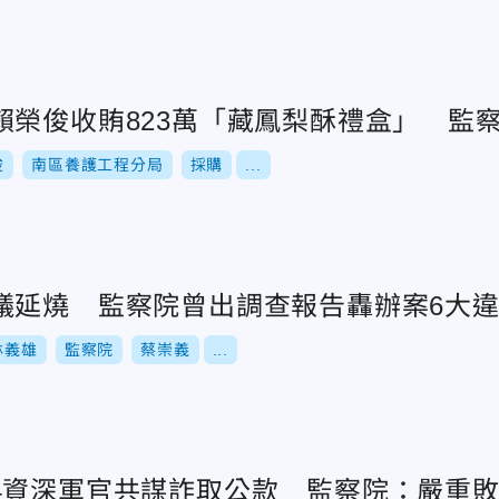
賴榮俊收賄823萬「藏鳳梨酥禮盒」 監
俊
南區養護工程分局
採購
...
議延燒 監察院曾出調查報告轟辦案6大
林義雄
監察院
蔡崇義
...
4資深軍官共謀詐取公款 監察院：嚴重