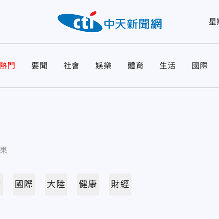
星
熱門
要聞
社會
娛樂
體育
生活
國際
果
活
國際
大陸
健康
財經