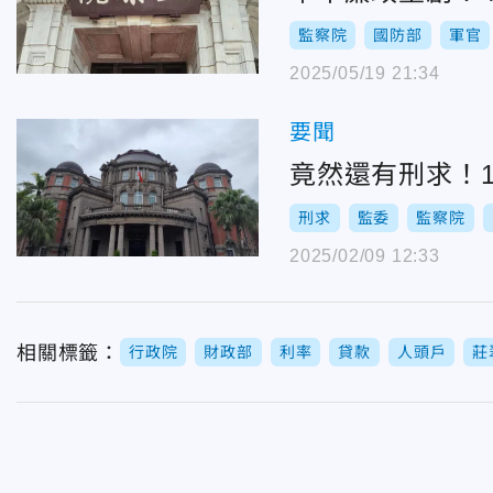
監察院
國防部
軍官
2025/05/19 21:34
要聞
竟然還有刑求！
刑求
監委
監察院
2025/02/09 12:33
相關標籤：
行政院
財政部
利率
貸款
人頭戶
莊