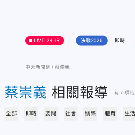
LIVE 24HR
決戰2026
即時
中天新聞網
蔡崇義
蔡崇義
相關報導
有
7
項結
全部
即時
要聞
社會
娛樂
體育
生