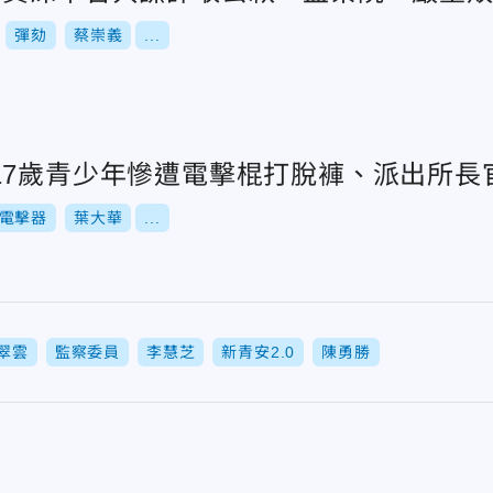
彈劾
蔡崇義
...
17歲青少年慘遭電擊棍打脫褲、派出所長
電擊器
葉大華
...
翠雲
監察委員
李慧芝
新青安2.0
陳勇勝