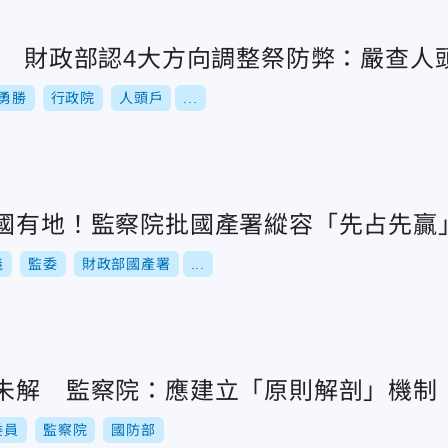
路 財政部認4大方向調整祭防弊：嚴查人
勇勝
行政院
人頭戶
...
占國有地！監察院批國產署縱容「先占先贏
義
監委
財政部國產署
...
年未解 監察院：應建立「原則解剖」機制
委員
監察院
國防部