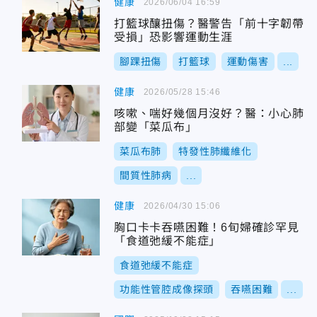
健康
2026/06/04 16:59
打籃球釀扭傷？醫警告「前十字韌帶
受損」恐影響運動生涯
腳踝扭傷
打籃球
運動傷害
...
健康
2026/05/28 15:46
咳嗽、喘好幾個月沒好？醫：小心肺
部變「菜瓜布」
菜瓜布肺
特發性肺纖維化
間質性肺病
...
健康
2026/04/30 15:06
胸口卡卡吞嚥困難！6旬婦確診罕見
「食道弛緩不能症」
食道弛緩不能症
功能性管腔成像探頭
吞嚥困難
...