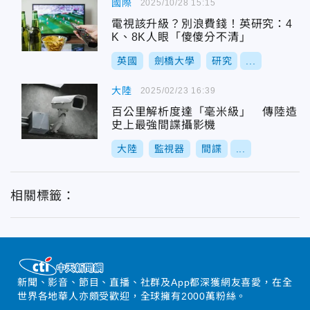
國際
2025/10/28 15:15
電視該升級？別浪費錢！英研究：4
K、8K人眼「傻傻分不清」
英國
劍橋大學
研究
...
大陸
2025/02/23 16:39
百公里解析度達「毫米級」 傳陸造
史上最強間諜攝影機
大陸
監視器
間諜
...
相關標籤：
新聞、影音、節目、直播、社群及App都深獲網友喜愛，在全
世界各地華人亦頗受歡迎，全球擁有2000萬粉絲。