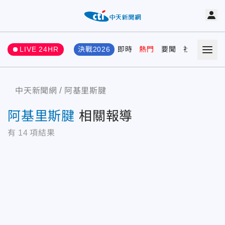
LIVE 24HR
決戰2026
即時
熱門
要聞
社會
娛樂
中天新聞網
阿基里斯腱
阿基里斯腱
相關報導
有
14
項結果