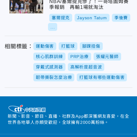
NBA/塞爾提克慘了！一哥塔圖姆賽
季報銷 再輸1場就淘汰
塞爾提克
Jayson Tatum
季後賽
...
相關標籤：
運動傷害
打籃球
腳踝扭傷
核心肌群訓練
PRP治療
張耀元醫師
穿戴式感測器
高解析度超音波
韌帶撕裂怎麼治療
打籃球有哪些運動傷害
新聞、影音、節目、直播、社群及App都深獲網友喜愛，在全
世界各地華人亦頗受歡迎，全球擁有2000萬粉絲。