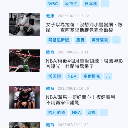
WBC
阪神虎
日本隊
...
健康
2025/10/30 17:02
女子以為拉傷！沒想到小腿變細、跛
腳 一查阿基里斯腱竟完全斷裂
阿基里斯腱
肌腱
萬芳醫院
...
體育
2025/09/29 13:11
NBA/術後4個月重返訓練！塔圖姆影
片曝光 杜蘭特驚呆了
塔圖姆
NBA
塞爾提克
...
體育
2025/09/10 16:56
NBA/溜馬一哥好開心！復健順利
不用再穿保護靴
哈利伯頓
NBA
溜馬
...
體育
2025/07/30 11:39