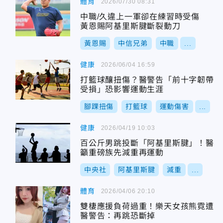
體育
2026/07/30 08:31
中職/久違上一軍卻在練習時受傷
黃恩賜阿基里斯腱斷裂動刀
黃恩賜
中信兄弟
中職
...
健康
2026/06/04 16:59
打籃球釀扭傷？醫警告「前十字韌帶
受損」恐影響運動生涯
腳踝扭傷
打籃球
運動傷害
...
健康
2026/04/19 10:03
百公斤男跳投斷「阿基里斯腱」！醫
籲重磅族先減重再運動
中央社
阿基里斯腱
減重
...
體育
2026/04/06 20:10
雙棲應援負荷過重！樂天女孩熊霓遭
醫警告：再跳恐斷掉