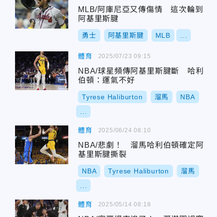
MLB/阿庫尼亞又傳傷情 這次輪到
阿基里斯腱
勇士
阿基里斯腱
MLB
...
體育
2025/07/23 09:15
NBA/球星頻傳阿基里斯腱斷 哈利
伯頓：運氣不好
Tyrese Haliburton
溜馬
NBA
...
體育
2025/06/24 08:10
NBA/悲劇！ 溜馬哈利伯頓確定阿
基里斯腱撕裂
NBA
Tyrese Haliburton
溜馬
...
體育
2025/05/14 08:18