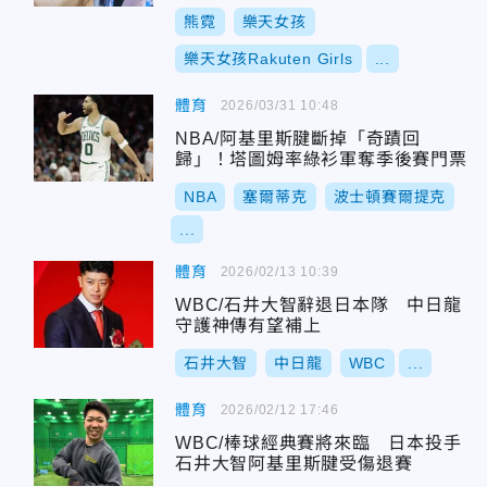
熊霓
樂天女孩
樂天女孩Rakuten Girls
...
體育
2026/03/31 10:48
NBA/阿基里斯腱斷掉「奇蹟回
歸」！塔圖姆率綠衫軍奪季後賽門票
NBA
塞爾蒂克
波士頓賽爾提克
...
體育
2026/02/13 10:39
WBC/石井大智辭退日本隊 中日龍
守護神傳有望補上
石井大智
中日龍
WBC
...
體育
2026/02/12 17:46
WBC/棒球經典賽將來臨 日本投手
石井大智阿基里斯腱受傷退賽