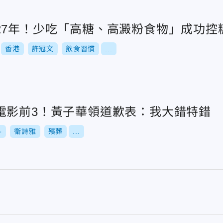
27年！少吃「高糖、高澱粉食物」成功控
香港
許冠文
飲食習慣
...
電影前3！黃子華領道歉表：我大錯特錯
斗
衛詩雅
殯葬
...