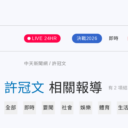
LIVE 24HR
決戰2026
即時
中天新聞網
許冠文
許冠文
相關報導
有
2
項結
全部
即時
要聞
社會
娛樂
體育
生