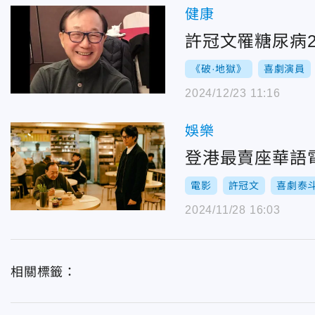
健康
許冠文罹糖尿病
《破·地獄》
喜劇演員
2024/12/23 11:16
娛樂
登港最賣座華語
電影
許冠文
喜劇泰
2024/11/28 16:03
相關標籤：