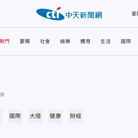
星
熱門
要聞
社會
娛樂
體育
生活
國際
果
活
國際
大陸
健康
財經