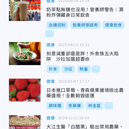
健康
2025/09/18 15:26
奶茶點無糖也沒用！營養師警告：澱
粉炸彈藏身日常飲食
血糖控制
營養師張語希
健康飲食
...
健康
2025/04/12 15:12
刻意減重卻還是胖！外食族五大陷
阱 沙拉加醬超要命
外食
沙拉
熱量
...
健康
2025/01/07 17:17
日本進口草莓、青森蘋果邊境檢出農
藥違規！全數銷毀退運
調味醬
食藥署
林金富
...
健康
2024/11/12 16:42
大江生醫「白醋栗」驗出禁用農藥、