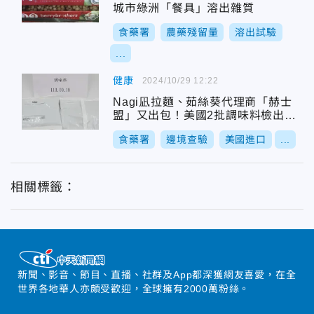
城市綠洲「餐具」溶出雜質
食藥署
農藥殘留量
溶出試驗
...
健康
2024/10/29 12:22
Nagi凪拉麵、茹絲葵代理商「赫士
盟」又出包！美國2批調味料檢出農
藥超標
食藥署
邊境查驗
美國進口
...
相關標籤：
新聞、影音、節目、直播、社群及App都深獲網友喜愛，在全
世界各地華人亦頗受歡迎，全球擁有2000萬粉絲。