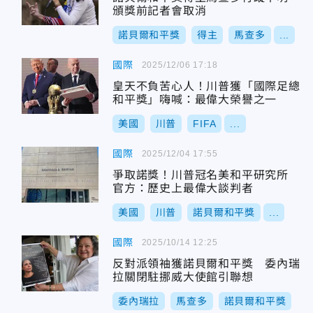
頒獎前記者會取消
諾貝爾和平獎
得主
馬查多
...
國際
2025/12/06 17:18
皇天不負苦心人！川普獲「國際足總
和平獎」嗨喊：最偉大榮譽之一
美國
川普
FIFA
...
國際
2025/12/04 17:55
爭取諾獎！川普冠名美和平研究所
官方：歷史上最偉大談判者
美國
川普
諾貝爾和平獎
...
國際
2025/10/14 12:25
反對派領袖獲諾貝爾和平獎 委內瑞
拉關閉駐挪威大使館引聯想
委內瑞拉
馬查多
諾貝爾和平獎