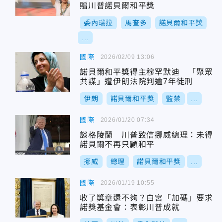
贈川普諾貝爾和平獎
委內瑞拉
馬查多
諾貝爾和平獎
...
國際
2026/02/09 13:06
諾貝爾和平獎得主穆罕默迪 「聚眾
共謀」遭伊朗法院判逾7年徒刑
伊朗
諾貝爾和平獎
監禁
...
國際
2026/01/20 07:34
談格陵蘭 川普致信挪威總理：未得
諾貝爾不再只顧和平
挪威
總理
諾貝爾和平獎
...
國際
2026/01/19 10:55
收了獎章還不夠？白宮「加碼」要求
諾獎基金會：表彰川普成就