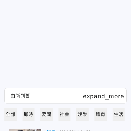
全部
即時
要聞
社會
娛樂
體育
生活