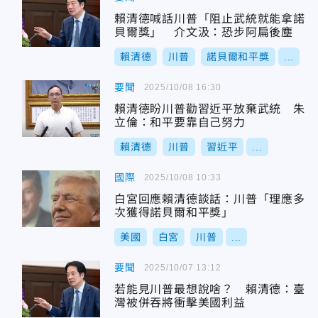
賴清德喊話川普「阻止武統就能拿諾
貝爾獎」 介文汲：恐步阿扁後塵
賴清德
川普
諾貝爾和平獎
...
要聞
2025/10/08 16:30
賴清德盼川普勸習近平放棄武統 朱
立倫：和平要靠自己努力
賴清德
川普
習近平
...
國際
2025/10/08 10:33
白宮回應賴清德談話：川普「理應多
次獲得諾貝爾和平獎」
美國
白宮
川普
...
要聞
2025/10/07 13:12
若能見川普最想說啥？ 賴清德：臺
灣被併吞將衝擊美國利益