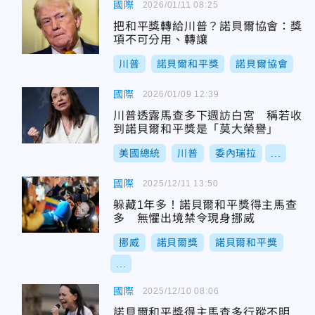
國際
2026/01/11 08:25
把和平獎轉給川普？諾貝爾協會：獎
項不可分用、轉讓
川普
諾貝爾和平獎
諾貝爾協會
國際
2026/01/09 12:39
川普透露馬查多下週訪白宮 稱若收
到諾貝爾和平獎是「莫大榮譽」
美國總統
川普
委內瑞拉
...
國際
2025/12/11 13:50
躲藏1年多！諾貝爾和平獎得主馬查
多 無懼出境禁令現身挪威
挪威
諾貝爾獎
諾貝爾和平獎
...
國際
2025/12/10 08:06
諾貝爾和平獎得主馬查多行蹤不明