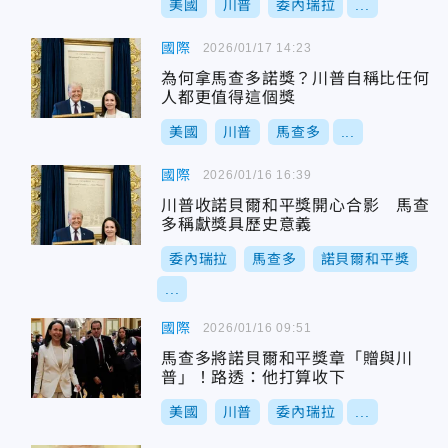
美國
川普
委內瑞拉
...
國際
2026/01/17 14:23
為何拿馬查多諾獎？川普自稱比任何
人都更值得這個獎
美國
川普
馬查多
...
國際
2026/01/16 16:39
川普收諾貝爾和平獎開心合影 馬查
多稱獻獎具歷史意義
委內瑞拉
馬查多
諾貝爾和平獎
...
國際
2026/01/16 09:51
馬查多將諾貝爾和平獎章「贈與川
普」！路透：他打算收下
美國
川普
委內瑞拉
...