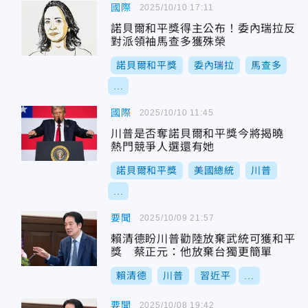
國際
2025/10/10 17:11
諾貝爾和平獎得主公布！委內瑞拉反
對派領袖馬查多獲殊榮
諾貝爾和平獎
委內瑞拉
馬查多
...
國際
2025/10/10 11:45
川普是否奪諾貝爾和平獎今將揭曉
熱門競爭人選還有她
諾貝爾和平獎
美國總統
川普
...
要聞
2025/10/09 21:57
賴清德盼川普勸陸放棄武統可獲和平
獎 蔡正元：他放棄台獨更簡單
賴清德
川普
習近平
...
要聞
2025/10/08 19:42