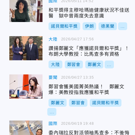
國際
2026/05/11 14:52
和平獎得主穆哈瑪迪健康狀況不佳送
醫 獄中曾兩度失去意識
諾貝爾和平獎
伊朗
德黑蘭
...
大陸
2026/04/27 17:56
讚揚鄭麗文「應獲諾貝爾和平獎」！
布朗大學教授：比馬查多有資格
大陸
鄭習會
鄭麗文
...
要聞
2026/04/27 13:35
鄭習會獲美國菁英熱議！ 鄭麗文
爆：美教授指我應獲和平獎
鄭麗文
鄭習會
諾貝爾和平獎
...
國際
2026/04/19 19:48
委內瑞拉反對派領袖馬查多：不後悔