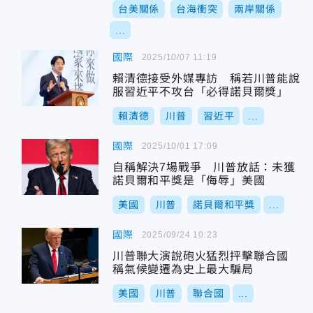
台美關係
台海衝突
兩岸關係
...
國際
2025/10/07 11:19
賴清德接受外媒專訪 稱若川普能說
服習近平不攻台「必得諾貝爾獎」
賴清德
川普
習近平
...
國際
2025/10/01 17:09
自稱解決7場戰爭 川普放話：未獲
諾貝爾和平獎是「侮辱」美國
美國
川普
諾貝爾和平獎
...
國際
2025/09/24 10:23
川普聯大演說砲火猛烈抨擊聯合國
稱氣候變遷為史上最大騙局
美國
川普
聯合國
...