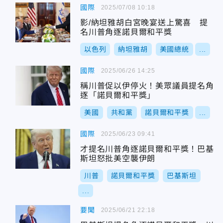
國際
2025/07/08 10:18
影/納坦雅胡白宮晚宴送上驚喜 提
名川普角逐諾貝爾和平獎
以色列
納坦雅胡
美國總統
...
國際
2025/06/26 14:25
稱川普促以伊停火！美眾議員提名角
逐「諾貝爾和平獎」
美國
共和黨
諾貝爾和平獎
...
國際
2025/06/23 09:41
才提名川普角逐諾貝爾和平獎！巴基
斯坦怒批美空襲伊朗
川普
諾貝爾和平獎
巴基斯坦
...
要聞
2025/06/21 22:18