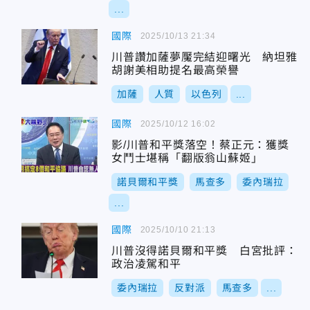
...
國際
2025/10/13 21:34
川普讚加薩夢魘完結迎曙光 納坦雅
胡謝美相助提名最高榮譽
加薩
人質
以色列
...
國際
2025/10/12 16:02
影/川普和平獎落空！蔡正元：獲獎
女鬥士堪稱「翻版翁山蘇姬」
諾貝爾和平獎
馬查多
委內瑞拉
...
國際
2025/10/10 21:13
川普沒得諾貝爾和平獎 白宮批評：
政治凌駕和平
委內瑞拉
反對派
馬查多
...