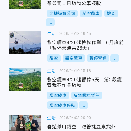
憩公司：已啟動公車接駁
北捷遊憩公司
貓空纜車
檢查
...
生活
2026/04/13 19:45
貓空纜車4/20起檢修作業 6月底前
「暫停營運共26天」
貓空
貓空纜車
暫停營運
...
生活
2026/04/10 15:18
貓空纜車4/20起暫停5天 第2段纜
索裁剪作業啟動
貓空纜車
貓空纜車暫停
貓空纜車停駛
...
生活
2026/04/03 09:00
春遊茶山貓空 跟著挑豆來找茶