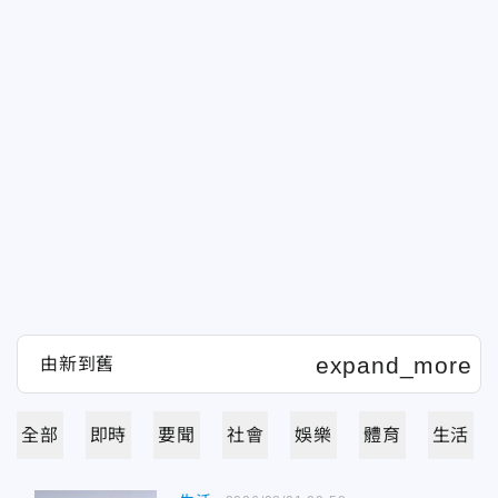
全部
即時
要聞
社會
娛樂
體育
生活