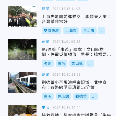
要聞
2024/12/15 11:03
上海先遣團前進貓空 李驍東大讚：
台灣茶非常好
雙城論壇
上海市
台北市
...
要聞
2024/11/01 00:22
影/強颱「康芮」肆虐！文山區樹
倒、停電災情頻傳 里長：這樣要怎
麼上班？
強颱
康芮
文山區
...
要聞
2024/10/30 21:23
劉德華小巨蛋演唱會照辦 北捷宣
布：各路線明日班距12分鐘
康芮
停班課
劉德華
...
生活
2024/10/12 14:44
快救救牠！貓空樟樹步道驚見「牛牛