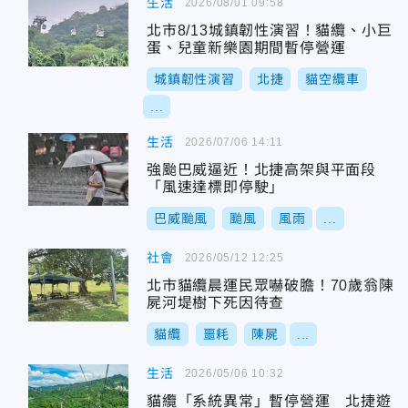
生活
2026/08/01 09:58
北市8/13城鎮韌性演習！貓纜、小巨
蛋、兒童新樂園期間暫停營運
城鎮韌性演習
北捷
貓空纜車
...
生活
2026/07/06 14:11
強颱巴威逼近！北捷高架與平面段
「風速達標即停駛」
巴威颱風
颱風
風雨
...
社會
2026/05/12 12:25
北市貓纜晨運民眾嚇破膽！70歲翁陳
屍河堤樹下死因待查
貓纜
噩耗
陳屍
...
生活
2026/05/06 10:32
貓纜「系統異常」暫停營運 北捷遊