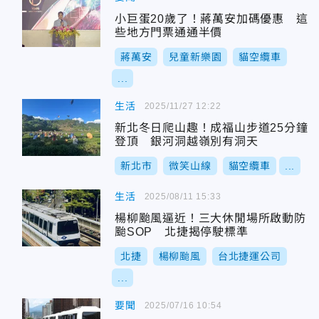
小巨蛋20歲了！蔣萬安加碼優惠 這
些地方門票通通半價
蔣萬安
兒童新樂園
貓空纜車
...
生活
2025/11/27 12:22
新北冬日爬山趣！成福山步道25分鐘
登頂 銀河洞越嶺別有洞天
新北市
微笑山線
貓空纜車
...
生活
2025/08/11 15:33
楊柳颱風逼近！三大休閒場所啟動防
颱SOP 北捷揭停駛標準
北捷
楊柳颱風
台北捷運公司
...
要聞
2025/07/16 10:54