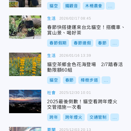
貓空
鐵觀音
木柵農會
...
生活
2026/02/17 08:45
春節快搭捷運來台北貓空！搭纜車、
賞山景、喝好茶
春節假期
春節連假
春節
...
生活
2026/01/16 13:39
貓空茶鄉金色花海登場 2/7踏春活
動限額60組
貓空
春節
樟樹步道
...
社會
2025/12/30 10:01
2025最後倒數！貓空看跨年煙火
交管措施一次看
跨年
跨年煙火
交通管制
...
要聞
2025/12/03 20:13