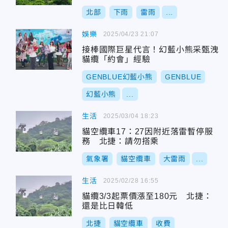
北部
下雨
雷雨
...
娛樂
2025/04/23 21:07
接棒國際巨星代言！幻藍小熊采甄洩
貓纜「約會」經驗
GENBLUE幻藍小熊
GENBLUE
幻藍小熊
...
生活
2025/03/04 18:23
貓空纜車17：27因附近落雷暫停服
務 北捷：請勿搭乘
氣象署
貓空纜車
大雷雨
...
生活
2025/02/28 16:55
貓纜3/3起票價漲至180元 北捷：
還是比日韓低
北捷
貓空纜車
收費