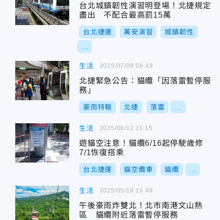
台北城鎮韌性演習明登場！北捷規定
盡出 不配合最高罰15萬
台北捷運
萬安演習
城鎮韌性
...
生活
2025/07/09 09:49
北捷緊急公告：貓纜「因落雷暫停服
務」
豪雨特報
北捷
落雷
...
生活
2025/06/12 11:15
遊貓空注意！貓纜6/16起停駛歲修
7/1恢復搭乘
台北捷運
貓空纜車
貓纜
...
生活
2025/05/18 15:48
午後豪雨炸雙北！北市南港文山熱
區 貓纜附近落雷暫停服務