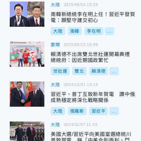
大陸
2025/06/04 15:29
南韓新總統李在明上任！習近平發賀
電：願堅守建交初心
大陸
南韓
李在明
...
要聞
2025/05/15 16:09
賴清德不出席雙北世壯運開幕典禮
總統府：因近期國政繁忙
世壯運
雙北
賴清德
...
大陸
2024/12/31 13:14
習近平、普丁互致新年賀電 讚中俄
成熟穩定將深化戰略關係
大陸
俄羅斯
習近平
...
大陸
2024/11/07 11:43
美國大選/習近平向美國當選總統川
普致賀電 稱「中美合則兩利、鬥則