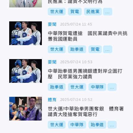
民進黨：譴責不文明行為
世大運
賀電
民進黨
...
要聞
2025/07/24 11:45
中華隊賀電遭搶 國民黨譴責中共挑
釁我國運動員
世大運
跆拳道
賀電
...
要聞
2025/07/24 10:53
中華跆拳道男團摘銀遭對岸企圖打
壓 民眾黨強力譴責
跆拳道
世大運
中華隊
...
體育
2025/07/24 10:52
世大運/中華跆拳男團奪銀 體育署
譴責大陸搶奪賀電惡行
世大運
中華隊
跆拳道
...