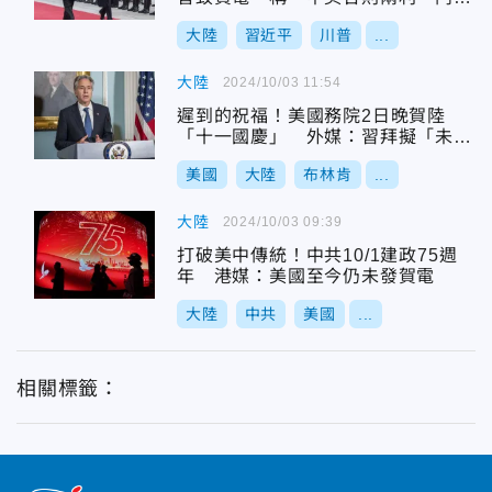
俱傷」
大陸
習近平
川普
...
大陸
2024/10/03 11:54
遲到的祝福！美國務院2日晚賀陸
「十一國慶」 外媒：習拜擬「未來
幾天」通話
美國
大陸
布林肯
...
大陸
2024/10/03 09:39
打破美中傳統！中共10/1建政75週
年 港媒：美國至今仍未發賀電
大陸
中共
美國
...
相關標籤：