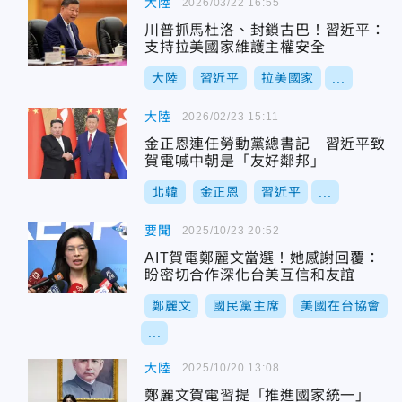
大陸
2026/03/22 16:55
川普抓馬杜洛、封鎖古巴！習近平：
支持拉美國家維護主權安全
大陸
習近平
拉美國家
...
大陸
2026/02/23 15:11
金正恩連任勞動黨總書記 習近平致
賀電喊中朝是「友好鄰邦」
北韓
金正恩
習近平
...
要聞
2025/10/23 20:52
AIT賀電鄭麗文當選！她感謝回覆：
盼密切合作深化台美互信和友誼
鄭麗文
國民黨主席
美國在台協會
...
大陸
2025/10/20 13:08
鄭麗文賀電習提「推進國家統一」