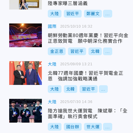
陸專家曝三層涵義
大陸
習近平
鄭麗文
...
國際
2025/10/10 16:32
朝鮮勞動黨80週年黨慶！習近平向金
正恩致賀電 願中朝深化務實合作
金正恩
習近平
北韓
...
大陸
2025/09/09 13:21
北韓77週年國慶！習近平賀電金正
恩 強調加強戰略溝通
大陸
北韓
習近平
...
大陸
2025/07/30 14:36
陸方搶我世大運賀電 陳斌華：「全
面準確」執行奧會模式
大陸
國台辦
世大運
...