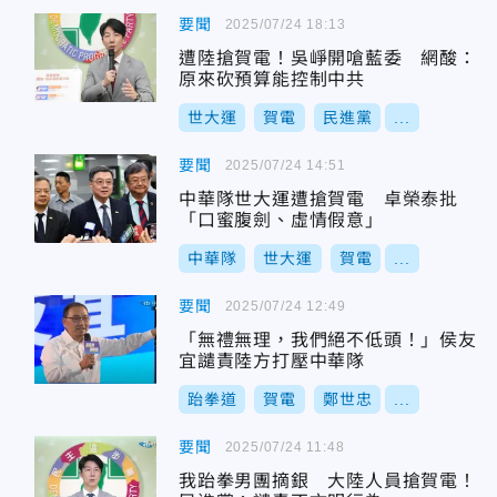
要聞
2025/07/24 18:13
遭陸搶賀電！吳崢開嗆藍委 網酸：
原來砍預算能控制中共
世大運
賀電
民進黨
...
要聞
2025/07/24 14:51
中華隊世大運遭搶賀電 卓榮泰批
「口蜜腹劍、虛情假意」
中華隊
世大運
賀電
...
要聞
2025/07/24 12:49
「無禮無理，我們絕不低頭！」侯友
宜譴責陸方打壓中華隊
跆拳道
賀電
鄭世忠
...
要聞
2025/07/24 11:48
我跆拳男團摘銀 大陸人員搶賀電！