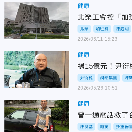
健康
北榮工會控「加
北榮
加班費
陳威明
2026/06/11 15:23
健康
捐15億元！尹
尹衍樑
潤泰集團
陳
2026/05/26 10:51
健康
曾一通電話救了
陳良基
癲癇
多重器