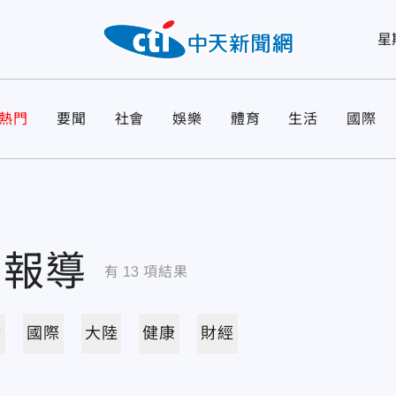
星
熱門
要聞
社會
娛樂
體育
生活
國際
關報導
有
13
項結果
活
國際
大陸
健康
財經