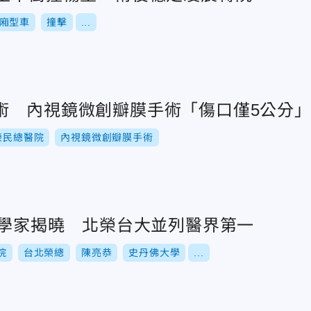
廂型車
撞擊
...
術 內視鏡微創瓣膜手術「傷口僅5公分
榮民總醫院
內視鏡微創瓣膜手術
科學家揭曉 北榮台大並列醫界第一
院
台北榮總
陳亮恭
史丹佛大學
...