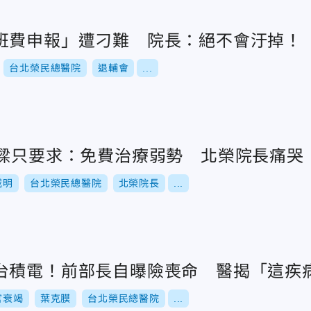
班費申報」遭刁難 院長：絕不會汙掉！
台北榮民總醫院
退輔會
...
衍樑只要求：免費治療弱勢 北榮院長痛哭
威明
台北榮民總醫院
北榮院長
...
台積電！前部長自曝險喪命 醫揭「這疾
官衰竭
葉克膜
台北榮民總醫院
...