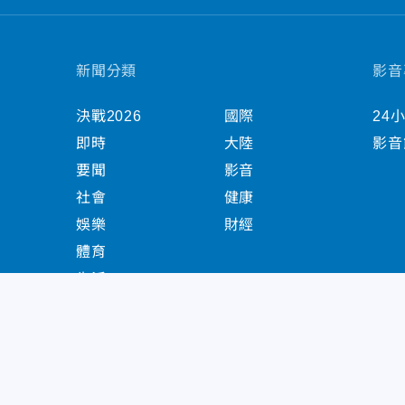
新聞分類
影音
決戰2026
國際
24
即時
大陸
影音
要聞
影音
社會
健康
娛樂
財經
體育
生活
中天新聞網版權所有 © 2022 CTiTV Inc. all Right
China Times Group