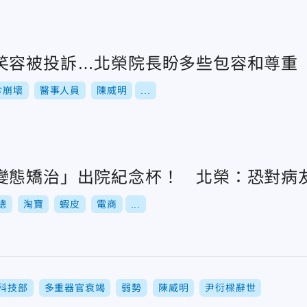
笑容被投訴…北榮院長盼多些包容和尊重
診崩壞
醫事人員
陳威明
...
變態矯治」出院紀念杯！ 北榮：恐對病
總
淘寶
蝦皮
電商
...
科技部
多重器官衰竭
弱勢
陳威明
尹衍樑辭世