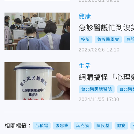
2025/05/21 09:56
健康
急診醫護忙到沒
投訴
急診醫學會
急
2025/02/26 12:10
生活
網購搞怪「心理
台北榮民總醫院
台北榮
2024/11/05 17:30
相關標籤：
台積電
張忠謀
葉克膜
陳良基
癲癇