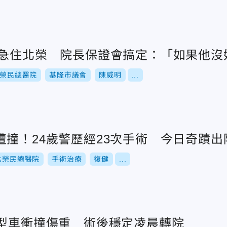
周急住北榮 院長保證會搞定：「如果他沒
榮民總醫院
基隆市議會
陳威明
...
遭撞！24歲警歷經23次手術 今日奇蹟出
北榮民總醫院
手術治療
復健
...
廂型車衝撞傷重 術後穩定凌晨轉院