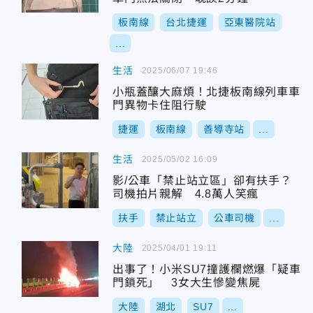
板南線
台北捷運
亞東醫院站
...
生活
2025/06/07 19:46
小瓶蓋釀大麻煩！北捷板南線列車車
門異物卡住阻行駛
捷運
板南線
善導寺站
...
生活
2025/05/02 16:09
影/公車「禁止站立區」卻有扶手？
司機拍片親解 4.8萬人笑瘋
扶手
禁止站立
公車司機
...
大陸
2025/04/01 19:11
出事了！小米SU7撞護欄燃爆「疑車
門鎖死」 3女大生慘變焦屍
大陸
湖北
SU7
...