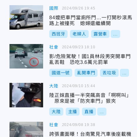
國際
2024/09/26 19:45
84嬤把車門當廁所門…一打開秒滾馬
路上被撞死 媳婦還繼續開
西班牙
老婦人
露營車
...
社會
2024/09/23 18:10
影/危險駕駛！國1員林段男突開車門
亂丟鞋 恐吃3.6萬元罰單
國道一號
亂開車門
丟垃圾
...
大陸
2024/09/10 15:44
陸正妹直播一半突飆高音「啊啊叫」
原來是被「防夾車門」狠夾
大陸
主播
直播
...
社會
2024/09/08 19:38
誇張畫面曝！台南驚見汽車後座載機