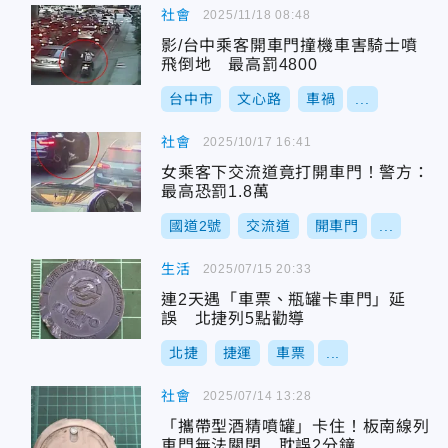
社會
2025/11/18 08:48
影/台中乘客開車門撞機車害騎士噴
飛倒地 最高罰4800
台中市
文心路
車禍
...
社會
2025/10/17 16:41
女乘客下交流道竟打開車門！警方：
最高恐罰1.8萬
國道2號
交流道
開車門
...
生活
2025/07/15 20:33
連2天遇「車票、瓶罐卡車門」延
誤 北捷列5點勸導
北捷
捷運
車票
...
社會
2025/07/14 13:28
「攜帶型酒精噴罐」卡住！板南線列
車門無法關閉 耽誤2分鐘