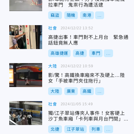
拉車門 鬼祟行為遭活逮
竊盜
隨機
南港
...
社會
2024/12/22 13:52
高捷出事！車門對不上月台 緊急通
話鈕竟無人應
高雄捷運
高捷
車門
...
大陸
2024/12/22 10:59
影/驚！高鐵換車廂來不及硬上…陸
女「手被車門夾住拖行」
大陸
廣東
高鐵
...
社會
2024/11/05 15:49
獨/江子翠站傳夾人事件！女客硬上
沙丁魚車廂「卡列車與月台門間」北
捷證實
北捷
江子翠站
列車
...