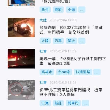
「偷光過年紅包」
新竹
春節
小偷
...
大陸
2026/02/04 11:01
頻釀悲劇！陸2027年起禁止「隱藏
式」車門把手 創全球首例
大陸
汽車
禁止
...
社會
2026/01/20 16:39
驚魂一幕！台88線女子行駛中開門下
車 最高罰1.2萬
高雄市
台88線
快速道路
...
社會
2026/01/13 22:03
影/新北三寶車猛開車門釀禍 機車
煞不住撞上2人慘摔
三寶
新莊
開車門
...