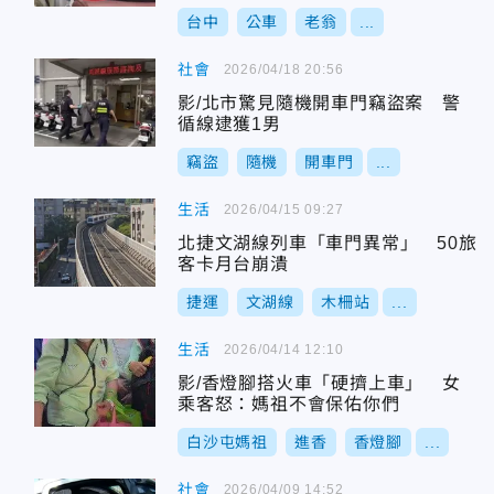
台中
公車
老翁
...
社會
2026/04/18 20:56
影/北市驚見隨機開車門竊盜案 警
循線逮獲1男
竊盜
隨機
開車門
...
生活
2026/04/15 09:27
北捷文湖線列車「車門異常」 50旅
客卡月台崩潰
捷運
文湖線
木柵站
...
生活
2026/04/14 12:10
影/香燈腳搭火車「硬擠上車」 女
乘客怒：媽祖不會保佑你們
白沙屯媽祖
進香
香燈腳
...
社會
2026/04/09 14:52