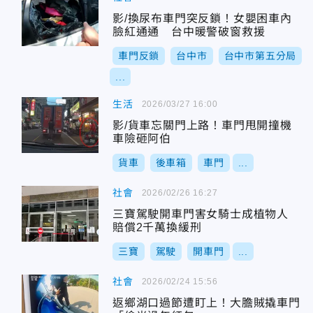
影/換尿布車門突反鎖！女嬰困車內
臉紅通通 台中暖警破窗救援
車門反鎖
台中市
台中市第五分局
...
生活
2026/03/27 16:00
影/貨車忘關門上路！車門甩開撞機
車險砸阿伯
貨車
後車箱
車門
...
社會
2026/02/26 16:27
三寶駕駛開車門害女騎士成植物人
賠償2千萬換緩刑
三寶
駕駛
開車門
...
社會
2026/02/24 15:56
返鄉湖口過節遭盯上！大膽賊撬車門