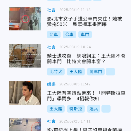
社會
2025/03/19 11:18
影/北市女子手遭公車門夾住！她被
猛拖50米 民眾攔車畫面曝
北車
公車
車門
社會
2025/03/19 10:24
騎士遭咬傷！網嗆飼主：王大陸不會
開車門 比特犬會開車窗？
比特犬
王大陸
開車門
...
娛樂
2025/03/05 11:42
王大陸有空請點進來！「開特斯拉車
門」學問多 4招報你知
王大陸
特斯拉
逃兵
...
社會
2025/02/25 17:11
影/車記得上鎖！男子沒雨撐傘隨機