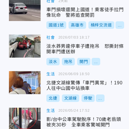
社會
2天前
車門損壞還開上國道！乘客徒手拉門
像玩命 警將追查開罰
國道1號
高雄市
楠梓交流道
...
社會
2026/07/03 18:17
淡水莽男違停車子遭拖吊 怒撕封條
開車門遭送辦
淡水
拖吊
開門
...
生活
2026/06/09 18:50
北捷文湖線驚傳「車門異常」！190
人往中山國中站換車
北捷
文湖線
停駛
...
生活
2026/05/24 17:52
影/台中公車駕駛脫序！70歲老翁頭
被夾30秒 全車乘客驚喊開門