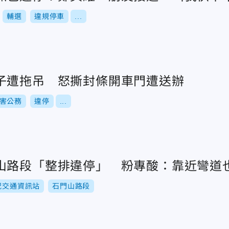
輔選
違規停車
...
子遭拖吊 怒撕封條開車門遭送辦
害公務
違停
...
山路段「整排違停」 粉專酸：靠近彎道
況交通資訊站
石門山路段