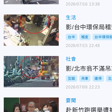
2026/07/16 13:38
生活
影/台中環保局
台中
稽查
台中環保
2026/07/15 22:48
社會
影/北市翁不滿
互毆
吊車
違停
北
2026/07/08 22:23
要聞
赴新竹跑選舉遭