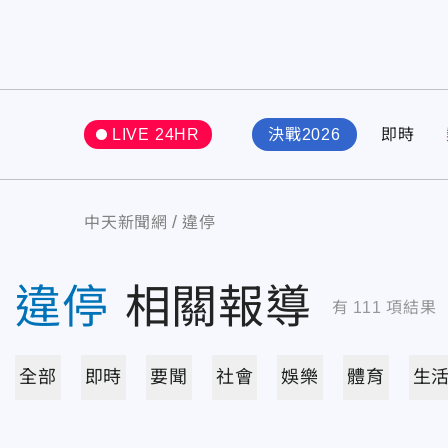
LIVE 24HR
決戰2026
即時
中天新聞網
違停
違停
相關報導
有
111
項結果
全部
即時
要聞
社會
娛樂
體育
生