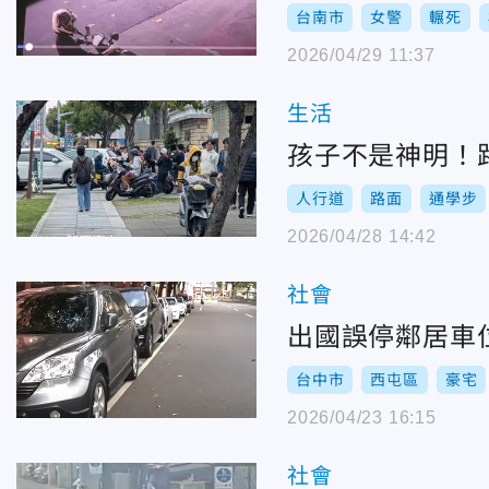
台南市
女警
輾死
2026/04/29 11:37
生活
孩子不是神明！
人行道
路面
通學步
2026/04/28 14:42
社會
出國誤停鄰居車位
台中市
西屯區
豪宅
2026/04/23 16:15
社會