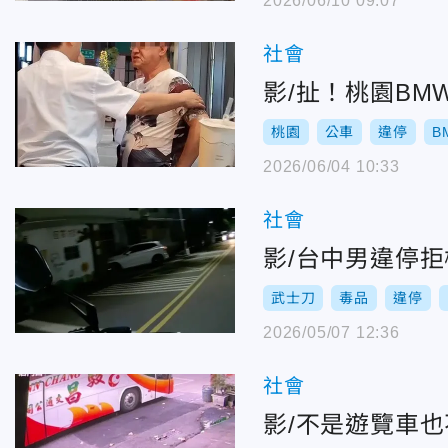
2026/06/10 09:07
社會
影/扯！桃園B
桃園
公車
違停
B
2026/06/04 10:33
社會
影/台中男違停
武士刀
毒品
違停
2026/05/07 12:36
社會
影/不是遊覽車