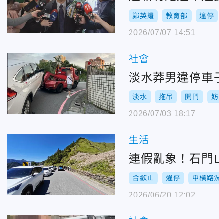
鄭英耀
教育部
違停
2026/07/07 14:51
社會
淡水莽男違停車
淡水
拖吊
開門
妨
2026/07/03 18:17
生活
連假亂象！石門
合歡山
違停
中橫路
2026/06/20 12:02