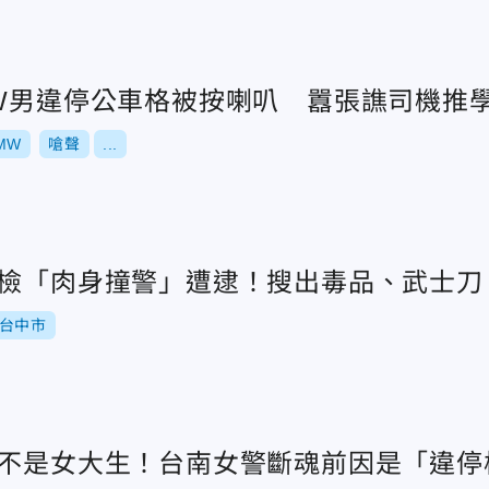
MW男違停公車格被按喇叭 囂張譙司機推
MW
嗆聲
...
拒檢「肉身撞警」遭逮！搜出毒品、武士刀
台中市
也不是女大生！台南女警斷魂前因是「違停