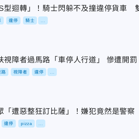
「S型迴轉」！騎士閃躲不及撞違停貨車 
車
違停
騎士
...
扶視障者過馬路「車停人行道」 慘遭開罰
東路
視障者
違停
...
眾「遭惡整狂訂比薩」！嫌犯竟然是警察
違停
pizza
...