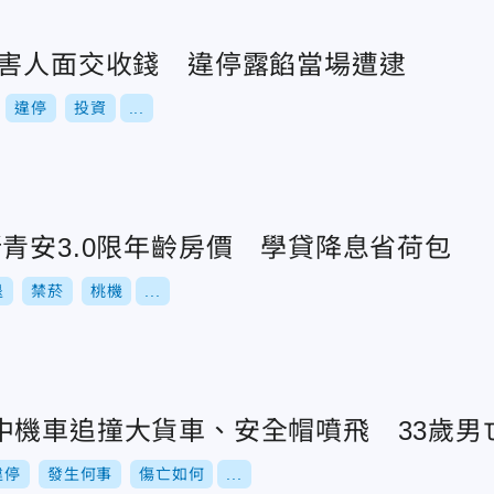
被害人面交收錢 違停露餡當場遭逮
違停
投資
...
青安3.0限年齡房價 學貸降息省荷包
退
禁菸
桃機
...
中機車追撞大貨車、安全帽噴飛 33歲男
違停
發生何事
傷亡如何
...