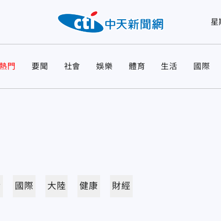
星
熱門
要聞
社會
娛樂
體育
生活
國際
活
國際
大陸
健康
財經