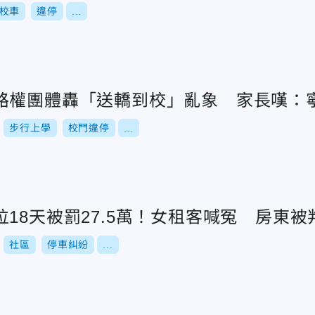
校車
違停
...
路權團體轟「送轎到校」亂象 家長嘆：
步行上學
校門違停
...
18天被罰27.5萬！女租客喊冤 房東被判
社區
停車糾紛
...