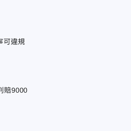
寧可違規
賠9000