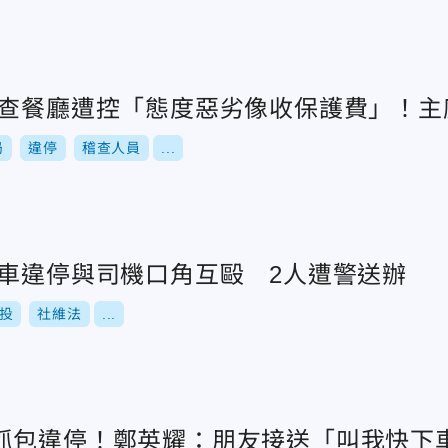
稽查餐廳遭控「態度惡劣像收保護費」！
局
違停
稽查人員
...
吊車違停與司機口角互毆 2人遭警送辦
投
社維法
...
抓包違停！鄭英耀：朋友接送「叫我快下