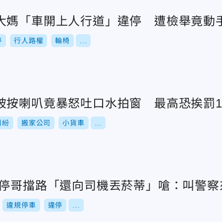
大媽「車開上人行道」違停 遭檢舉竟動
停
行人路權
輪椅
...
被按喇叭竟暴怒吐口水拍窗 最高恐挨罰12
糾紛
搬家公司
小貨車
...
違停哥擋路「還向司機丟菸蒂」嗆：叫警察
違規停車
違停
...