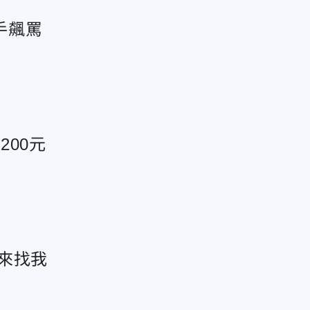
手飆罵
00元
來找我