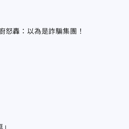
主廚怒轟：以為是詐騙集團！
車」