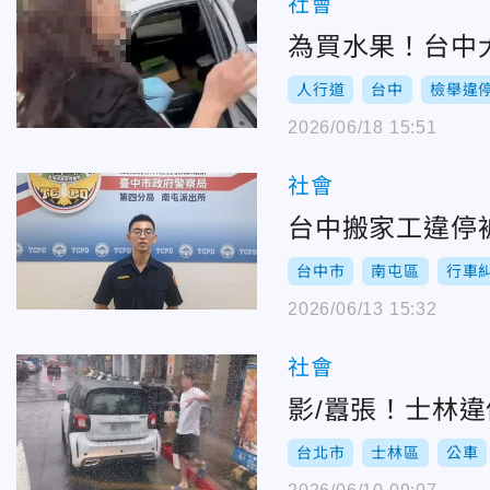
社會
為買水果！台中
人行道
台中
檢舉違
2026/06/18 15:51
社會
台中搬家工違停
台中市
南屯區
行車
2026/06/13 15:32
社會
影/囂張！士林
台北市
士林區
公車