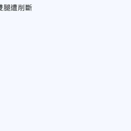
雙腿遭削斷