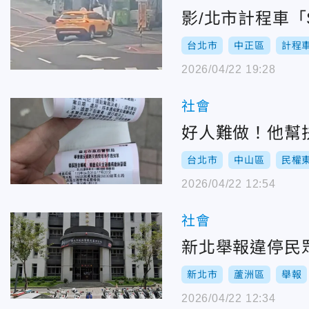
影/北市計程車
台北市
中正區
計程
2026/04/22 19:28
社會
好人難做！他幫
台北市
中山區
民權
2026/04/22 12:54
社會
新北舉報違停民
新北市
蘆洲區
舉報
2026/04/22 12:34