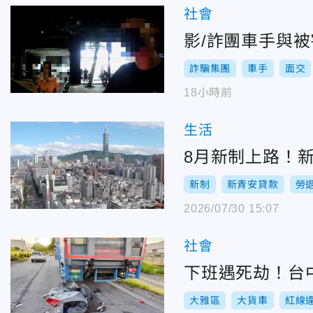
社會
影/詐團車手與
詐騙集團
車手
面交
18小時前
生活
8月新制上路！新
新制
新青安貸款
勞
2026/07/30 15:07
社會
下班遇死劫！台
大雅區
大貨車
紅線