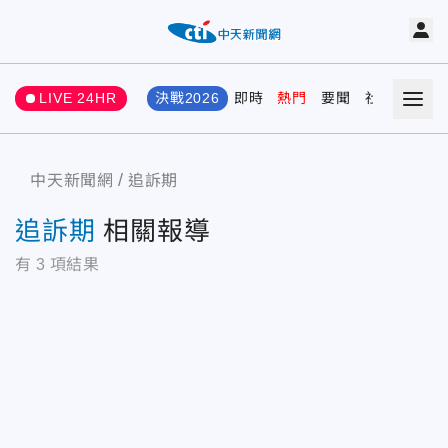
LIVE 24HR
決戰2026
即時
熱門
要聞
社會
娛樂
中天新聞網
追訴期
追訴期
相關報導
有
3
項結果