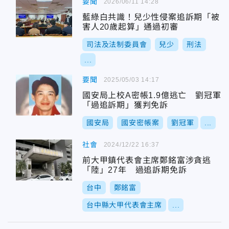
要聞
2026/06/11 14:28
藍綠白共識！兒少性侵案追訴期「被
害人20歲起算」通過初審
司法及法制委員會
兒少
刑法
...
要聞
2025/05/03 14:17
國安局上校A密帳1.9億逃亡 劉冠軍
「過追訴期」獲判免訴
國安局
國安密帳案
劉冠軍
...
社會
2024/12/22 16:37
前大甲鎮代表會主席鄭銘富涉貪逃
「陸」27年 過追訴期免訴
台中
鄭銘富
台中縣大甲代表會主席
...