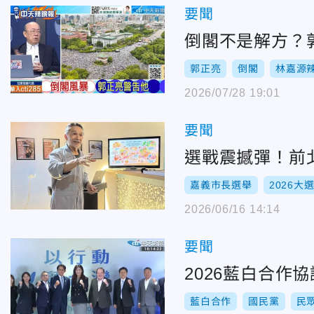
要聞
倒閣不是解方？
郭正亮
倒閣
林嘉源
2026/07/28 19:01
要聞
選戰震撼彈！前
嘉義市長選舉
2026大
2026/06/16 14:14
要聞
2026藍白合
藍白合作
國民黨
民