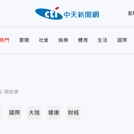
星
熱門
要聞
社會
娛樂
體育
生活
國際
9
項結果
活
國際
大陸
健康
財經