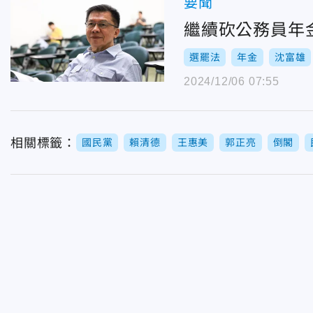
要聞
繼續砍公務員年
選罷法
年金
沈富雄
2024/12/06 07:55
相關標籤：
國民黨
賴清德
王惠美
郭正亮
倒閣