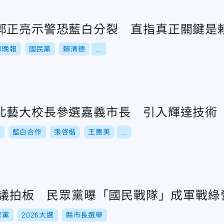
郭正亮示警恐藍白分裂 直指真正關鍵是
辣晚報
國民黨
賴清德
...
北藝大校長參選嘉義市長 引入輝達技術
選
藍白合作
張啓楷
王惠美
...
作協議拍板 民眾黨曝「國民戰隊」成軍戰綠
眾黨
2026大選
縣市長選舉