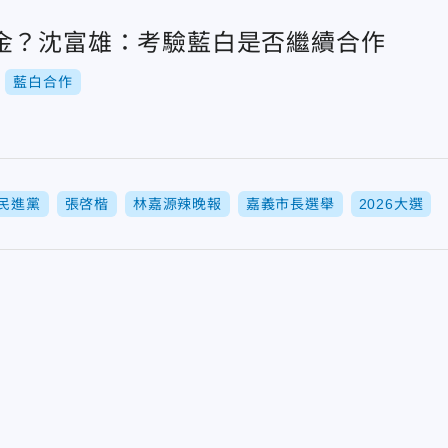
金？沈富雄：考驗藍白是否繼續合作
藍白合作
民進黨
張啓楷
林嘉源辣晚報
嘉義市長選舉
2026大選