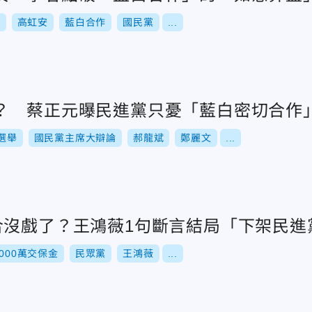
舉
高虹安
藍白合作
國民黨
...
？ 蔡正元曝民進黨只憂「藍白密切合作
選舉
國民黨主席大辯論
郝龍斌
鄭麗文
...
合沒戲了？王鴻薇1句斷言結局「下架民進
7000萬交保金
民眾黨
王鴻薇
...