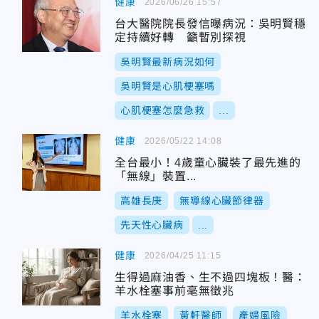
健康
2026/06/26 15:57
台大醫院院長發信曝病況：吳明賢穩
定持續好轉 籲暫別探視
吳明賢最新病況如何
吳明賢是心肌梗塞嗎
心肌梗塞怎麼急救
...
健康
2026/05/22 14:08
全台最小！4歲童心臟裝了最先進的
「無線」裝置...
高雄長庚
無導線心臟節律器
先天性心臟病
...
健康
2026/04/25 11:15
生得過麻油香、生不過四塊板！醫：
羊水栓塞事前毫無徵兆
羊水栓塞
黃軒醫師
產婦風險