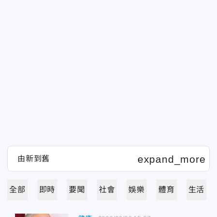
全部
即時
要聞
社會
娛樂
體育
生活