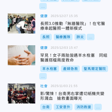
...
健康
2025/12/27 15:35
長照3.0推動「無牆醫院」！在宅醫
療串起醫照一體新模式
長照
醫療團隊
肺炎
...
健康
2025/12/03 15:47
罕見！女子兩胎皆遇羊水栓塞 同組
醫護搭檔兩度救命
羊水栓塞
產婦急救
聖馬爾定醫院
...
社會
2025/11/03 21:55
影/驚悚！台南男右掌遭切紙機夾變
形濺血 搶救畫面曝光
台南
工安意外
消防救援
...