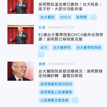
吳明賢低溫治療已撤除！台大院長：
底子好、大部分功能恢復
台大醫院
OHCA
吳明賢
...
社會
2026/06/27 20:50
61歲台大醫學院長OHCA搶命出現奇
蹟！吳明賢已移除葉克膜
台大
台大醫學院
台大醫學院院長
...
健康
2026/06/26 15:57
台大醫院院長發信曝病況：吳明賢穩
定持續好轉 籲暫別探視
吳明賢最新病況如何
吳明賢是心肌梗塞嗎
心肌梗塞怎麼急救
...