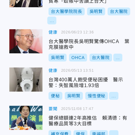
貧寒「蚊帳中苦讀上台大」
台大醫學院院長
吳明賢
台大醫院
...
健康
2026/06/23 12:36
台大醫學院長吳明賢驚傳OHCA 葉
克膜搶救中
吳明賢
OHCA
台大醫院
...
健康
2026/05/13 13:51
台灣400萬人飽受便秘困擾 醫示
警：失智風險增1.93倍
便秘
吳明賢
慢性便秘
...
要聞
2025/11/08 17:47
健保總額連2年高推估 賴清德：有
醫療品質等3大目標
補充保費
健保
衛福部
...