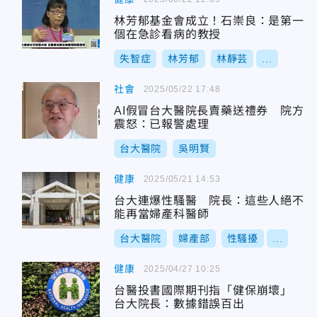
林芳郁基金會成立！石崇良：是第一
個在急診看病的教授
失智症
林芳郁
林靜芸
...
社會
2025/05/22 17:48
AI假冒台大醫院長賣藥送禮券 院方
震怒：已報警處理
台大醫院
吳明賢
健康
2025/05/21 14:53
台大連爆性騷醫 院長：這些人絕不
能再當婦產科醫師
台大醫院
婦產部
性騷擾
...
健康
2025/04/27 10:25
台醫投書國際期刊指「健保崩壞」
台大院長：數據錯誤百出