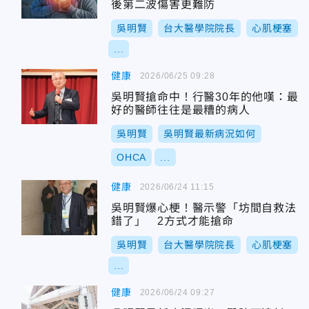
後第二波傷害更難防
吳明賢
台大醫學院院長
心肌梗塞
...
健康
2026/06/25 09:28
吳明賢搶命中！行醫30年的他嘆：最
好的醫師往往是最糟的病人
吳明賢
吳明賢最新病況如何
OHCA
...
健康
2026/06/24 11:15
吳明賢爆心梗！醫示警「坊間自救法
錯了」 2方式才能搶命
吳明賢
台大醫學院院長
心肌梗塞
...
健康
2026/06/24 09:27