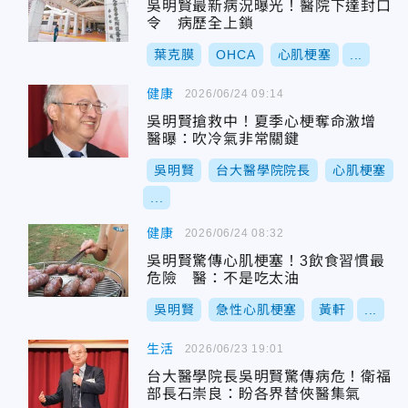
吳明賢最新病況曝光！醫院下達封口
令 病歷全上鎖
葉克膜
OHCA
心肌梗塞
...
健康
2026/06/24 09:14
吳明賢搶救中！夏季心梗奪命激增
醫曝：吹冷氣非常關鍵
吳明賢
台大醫學院院長
心肌梗塞
...
健康
2026/06/24 08:32
吳明賢驚傳心肌梗塞！3飲食習慣最
危險 醫：不是吃太油
吳明賢
急性心肌梗塞
黃軒
...
生活
2026/06/23 19:01
台大醫學院長吳明賢驚傳病危！衛福
部長石崇良：盼各界替俠醫集氣