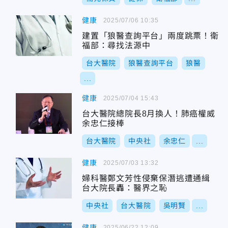
健康
2025/07/06 10:35
建置「狼醫查詢平台」兩度跳票！衛
福部：尋找法源中
台大醫院
狼醫查詢平台
狼醫
...
健康
2025/07/04 15:43
台大醫院總院長8月換人！肺癌權威
余忠仁接棒
台大醫院
中央社
余忠仁
...
健康
2025/07/03 13:32
婦科醫鄭文芳性侵棄保潛逃遭通緝
台大院長轟：醫界之恥
中央社
台大醫院
吳明賢
...
健康
2025/06/22 12:09