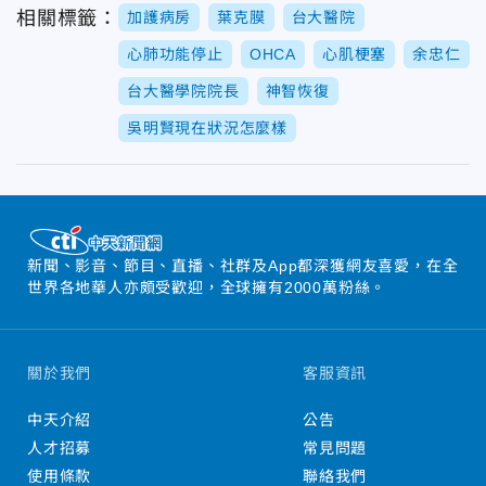
相關標籤：
加護病房
葉克膜
台大醫院
心肺功能停止
OHCA
心肌梗塞
余忠仁
台大醫學院院長
神智恢復
吳明賢現在狀況怎麼樣
新聞、影音、節目、直播、社群及App都深獲網友喜愛，在全
世界各地華人亦頗受歡迎，全球擁有2000萬粉絲。
關於我們
客服資訊
中天介紹
公告
人才招募
常見問題
使用條款
聯絡我們