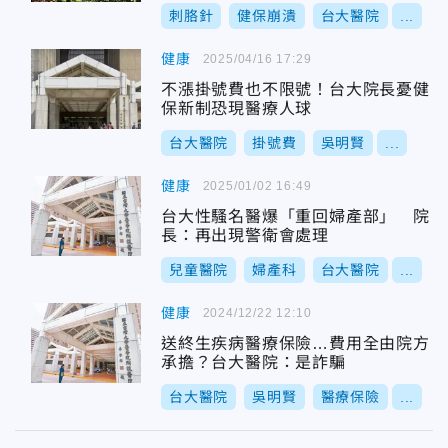
刺胳針
健保崩潰
台大醫院
...
健康
2025/04/16 17:29
不漲掛號費也不限號！台大院長憂健
保新制恐現醫療人球
台大醫院
掛號費
吳明賢
...
健康
2025/01/02 16:49
台大性騷名醫爆「重回婦產部」 院
長：再出現警衛會處理
兒童醫院
婦產科
台大醫院
...
健康
2024/12/22 12:10
送終生疾病醫療保險…費用全由院方
承擔？台大醫院：是詐騙
台大醫院
吳明賢
醫療保險
...