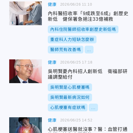
健康
2026/06/26 11:10
內科醫招收率「9成跌至6成」創歷史
新低 健保署急挹注33億補救
內科住院醫師招收率創歷史新低嗎
重症科人力短缺怎麼辦
醫師荒有改善嗎
...
健康
2026/06/25 17:18
吳明賢憂內科招人創新低 衛福部研
議調整給付
吳明賢是心肌梗塞嗎
吳明賢最新病況如何
心肌梗塞有症狀嗎
...
健康
2026/06/25 14:52
心肌梗塞送醫就沒事？醫：血管打通