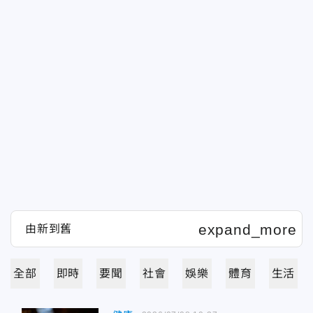
全部
即時
要聞
社會
娛樂
體育
生活