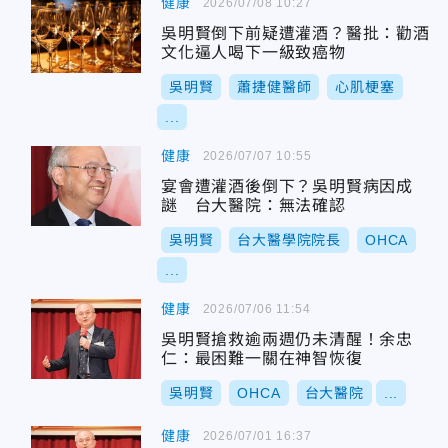
健康
2026/07/08 10:27
吳明賢倒下前疑遭灌酒？醫批：勸酒
文化逼人喝下一級致癌物
吳明賢
蕭捷健醫師
心肌梗塞
...
健康
2026/07/07 10:55
宴會遭灌酒後倒下？吳明賢病因成
謎 台大醫院：無法確認
吳明賢
台大醫學院院長
OHCA
...
健康
2026/07/06 11:54
吳明賢搶救逾兩週仍未清醒！余忠
仁：最困難一關在神智恢復
吳明賢
OHCA
台大醫院
...
健康
2026/07/01 16:37