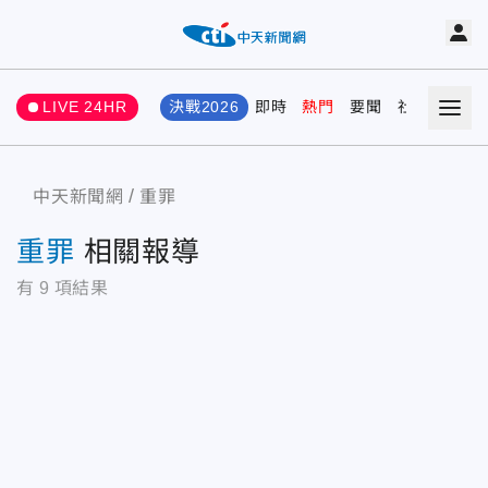
LIVE 24HR
決戰2026
即時
熱門
要聞
社會
娛樂
中天新聞網
重罪
重罪
相關報導
有
9
項結果