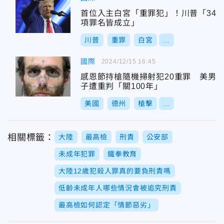
首位入主白宮「重罪犯」！川普「34
項罪名皆成立」
川普
重罪
白宮
...
國際
2024/12/15 16:45
感恩節持槍隨機掃射犯20重罪 美男
子遭重判「關100年」
美國
德州
槍擊
...
相關標籤：
大陸
最高檢
刑責
公安部
未成年犯罪
鐵拳教育
大陸12歲犯殺人罪真的要負刑責嗎
低齡未成年人哪些情況會被追究刑責
最高檢如何認定「情節惡劣」