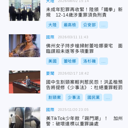
大陸
2026/08/02 15:14
未成年犯罪再收緊！陸頒「鐵拳」新
規 12-14歲涉重罪須負刑責
大陸
最高檢
公安部
...
國際
2026/03/11 11:43
佛州女子持步槍掃射蕾哈娜豪宅 面
臨謀殺未遂等多項重罪
美國
蕾哈娜
洛杉磯
...
要聞
2026/02/17 18:42
國中生割頸案輕判惹民怨！洪孟楷預
告將提修《少事法》：杜絕重罪輕罰
割頸案
少事法
國民黨
...
國際
2025/11/20 23:05
美TikTok少年掀「踢門潮」！ 加州
警：破壞達標以重罪論處