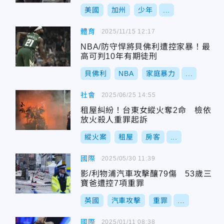
美國
加州
少年
...
體育
2025/11/15 12:17
NBA/防守悍將貝佛利遭控家暴！最
高可判10年有期徒刑
貝佛利
NBA
家庭暴力
...
社會
2025/06/25 14:55
租屋糾紛！台東女縱火奪2命 檢依
放火殺人重罪起訴
縱火案
租屋
房客
...
國際
2025/05/30 11:39
影/利物浦汽車攻擊釀79傷 53歲三
寶爸遭控7項重罪
英國
汽車攻擊
重罪
...
國際
2025/01/11 08:38