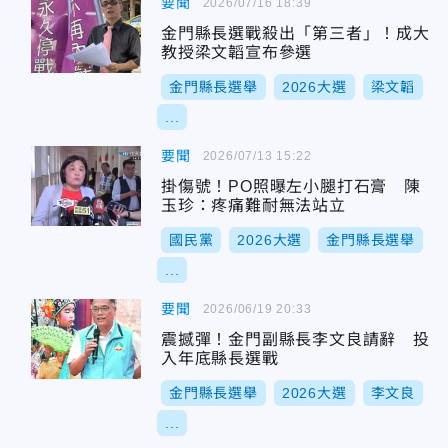
要聞
2026/07/16 18:39
金門縣長選戰殺出「第三者」！成大
教授梁文韜宣布參選
金門縣長選舉
2026大選
梁文韜
...
要聞
2026/07/13 15:22
掛傷號！PO照曝左小腿打石膏 陳
玉珍：疼痛難耐無法站立
國民黨
2026大選
金門縣長選舉
...
要聞
2026/06/19 20:33
震撼彈！金門副縣長李文良請辭 投
入年底縣長選戰
金門縣長選舉
2026大選
李文良
...