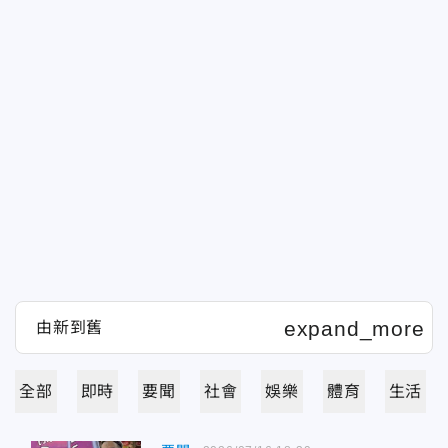
全部
即時
要聞
社會
娛樂
體育
生活