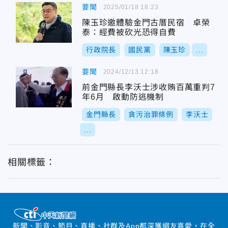
要聞
2025/01/18 18:23
陳玉珍邀體驗金門古厝民宿 卓榮
泰：經費被砍光恐得自費
行政院長
國民黨
陳玉珍
...
要聞
2024/12/13 12:18
前金門縣長李沃士涉收賄百萬重判7
年6月 啟動防逃機制
金門縣長
貪污治罪條例
李沃士
...
相關標籤：
新聞、影音、節目、直播、社群及App都深獲網友喜愛，在全