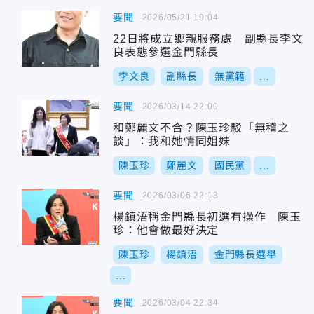
要聞
2026/05/21 19:04
22日將成立鄉親服務處 副縣長李文
良表態參選金門縣長
李文良
副縣長
無黨籍
...
要聞
2026/03/14 22:00
和鄭麗文不合？陳玉珍駁「無稽之
談」：我和她情同姐妹
陳玉珍
鄭麗文
國民黨
...
要聞
2026/03/06 22:13
楊鎮浯稱金門縣長初選有操作 陳玉
珍：他會做最好決定
陳玉珍
楊鎮浯
金門縣長選舉
...
要聞
2026/03/04 22:34