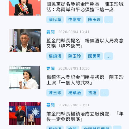
國民黨提名參選金門縣長 陳玉珍喊
話：為兩岸和平必須搶下這一席
國民黨
中常會
陳玉珍
...
要聞
2026/03/04 13:41
藍金門縣長提名 楊鎮浯以大局為念
又稱「絕不缺席」
楊鎮浯
陳玉珍
國民黨
...
要聞
2026/03/03 16:10
楊鎮浯未登記金門縣長初選 陳玉珍
上演「一個人的武林」
陳玉珍
楊鎮浯
初選
...
要聞
2026/02/08 20:21
前金門縣長楊鎮浯成立服務處 「年
後一定參選到底」