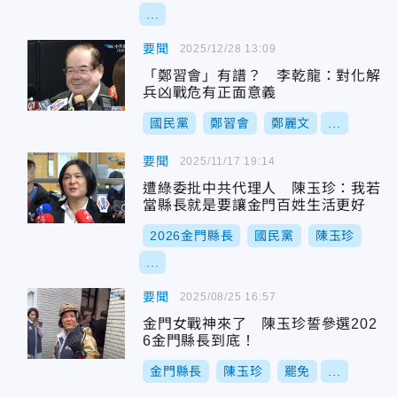
...
要聞
2025/12/28 13:09
「鄭習會」有譜？ 李乾龍：對化解
兵凶戰危有正面意義
國民黨
鄭習會
鄭麗文
...
要聞
2025/11/17 19:14
遭綠委批中共代理人 陳玉珍：我若
當縣長就是要讓金門百姓生活更好
2026金門縣長
國民黨
陳玉珍
...
要聞
2025/08/25 16:57
金門女戰神來了 陳玉珍誓參選202
6金門縣長到底！
金門縣長
陳玉珍
罷免
...