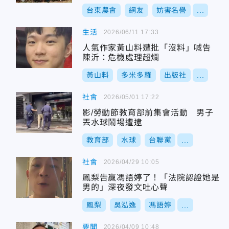
台東農會
網友
妨害名譽
...
生活
2026/06/11 17:33
人氣作家黃山料遭批「沒料」喊告
陳沂：危機處理超爛
黃山料
多米多羅
出版社
...
社會
2026/05/01 17:22
影/勞動節教育部前集會活動 男子
丟水球鬧場遭逮
教育部
水球
台聯黨
...
社會
2026/04/29 10:05
鳳梨告贏馮語婷了！「法院認證她是
男的」深夜發文吐心聲
鳳梨
吳泓逸
馮語婷
...
要聞
2026/04/09 10:48