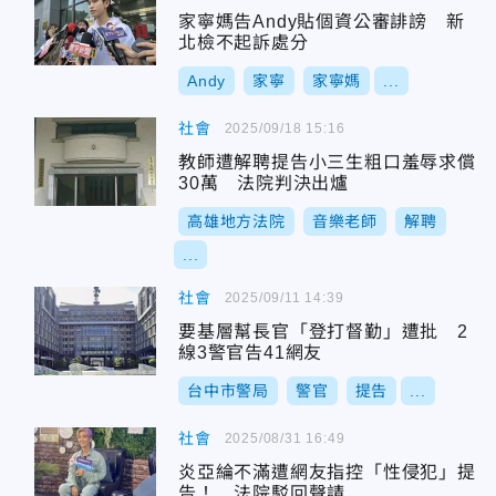
家寧媽告Andy貼個資公審誹謗 新
北檢不起訴處分
Andy
家寧
家寧媽
...
社會
2025/09/18 15:16
教師遭解聘提告小三生粗口羞辱求償
30萬 法院判決出爐
高雄地方法院
音樂老師
解聘
...
社會
2025/09/11 14:39
要基層幫長官「登打督勤」遭批 2
線3警官告41網友
台中市警局
警官
提告
...
社會
2025/08/31 16:49
炎亞綸不滿遭網友指控「性侵犯」提
告！ 法院駁回聲請