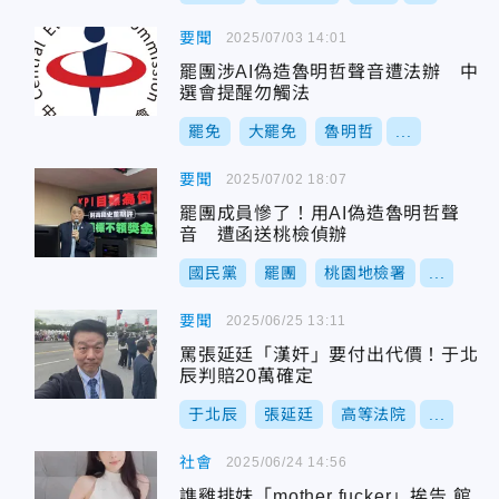
要聞
2025/07/03 14:01
罷團涉AI偽造魯明哲聲音遭法辦 中
選會提醒勿觸法
罷免
大罷免
魯明哲
...
要聞
2025/07/02 18:07
罷團成員慘了！用AI偽造魯明哲聲
音 遭函送桃檢偵辦
國民黨
罷團
桃園地檢署
...
要聞
2025/06/25 13:11
罵張延廷「漢奸」要付出代價！于北
辰判賠20萬確定
于北辰
張延廷
高等法院
...
社會
2025/06/24 14:56
譙雞排妹「mother fucker」挨告 館