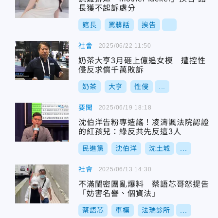
長獲不起訴處分
館長
罵髒話
挨告
...
社會
2025/06/22 11:50
奶茶大亨3月砸上億追女模 遭控性
侵反求償千萬敗訴
奶茶
大亨
性侵
...
要聞
2025/06/19 18:18
沈伯洋告粉專造謠！凌濤諷法院認證
的紅孩兒：綠反共先反這3人
民進黨
沈伯洋
沈土城
...
社會
2025/06/13 14:30
不滿閨密團亂爆料 蔡語芯哥怒提告
「妨害名譽、個資法」
蔡語芯
車模
法瑞診所
...