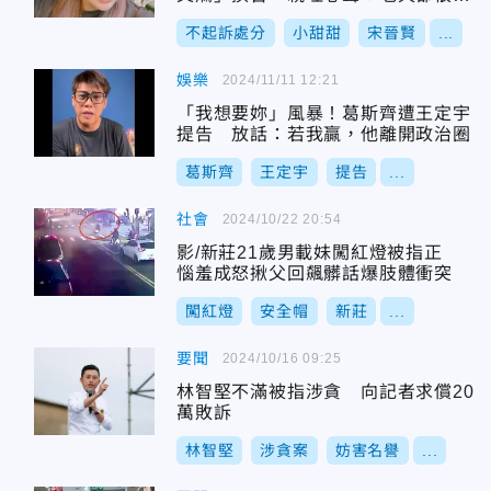
平
不起訴處分
小甜甜
宋晉賢
...
娛樂
2024/11/11 12:21
「我想要妳」風暴！葛斯齊遭王定宇
提告 放話：若我贏，他離開政治圈
葛斯齊
王定宇
提告
...
社會
2024/10/22 20:54
影/新莊21歲男載妹闖紅燈被指正
惱羞成怒揪父回飆髒話爆肢體衝突
闖紅燈
安全帽
新莊
...
要聞
2024/10/16 09:25
林智堅不滿被指涉貪 向記者求償20
萬敗訴
林智堅
涉貪案
妨害名譽
...