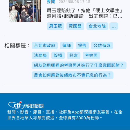
要聞
2024/08/08 17:15
周玉蔻賠錢了！指他「硬上女學生」
遭判賠+起訴誹謗 出庭糗認：已付3
0萬元
周玉蔻
黃國昌
台北地院
...
相關標籤：
台北市政府
律師
提告
公然侮辱
法務局
毀損
網友
考察照
網友盜用哪裡的考察照片進行了什麼意圖影射？
農會如何應對後續散布不實訊息的行為？
新聞、影音、節目、直播、社群及App都深獲網友喜愛，在全
世界各地華人亦頗受歡迎，全球擁有2000萬粉絲。