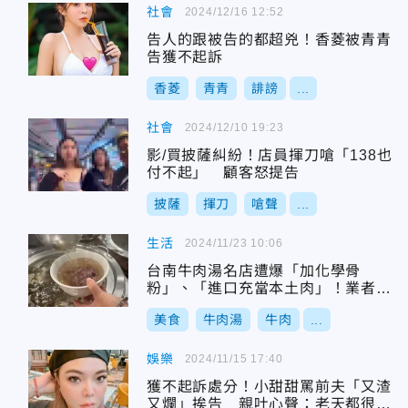
社會
2024/12/16 12:52
告人的跟被告的都超兇！香菱被青青
告獲不起訴
香菱
青青
誹謗
...
社會
2024/12/10 19:23
影/買披薩糾紛！店員揮刀嗆「138也
付不起」 顧客怒提告
披薩
揮刀
嗆聲
...
生活
2024/11/23 10:06
台南牛肉湯名店遭爆「加化學骨
粉」、「進口充當本土肉」！業者怒
告妨害名譽
美食
牛肉湯
牛肉
...
娛樂
2024/11/15 17:40
獲不起訴處分！小甜甜罵前夫「又渣
又爛」挨告 親吐心聲：老天都很公