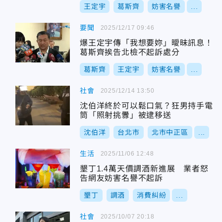
王定宇
葛斯齊
妨害名譽
...
要聞
2025/12/17 09:46
爆王定宇傳「我想要妳」曖昧訊息！
葛斯齊挨告北檢不起訴處分
葛斯齊
王定宇
妨害名譽
...
社會
2025/12/14 13:50
沈伯洋終於可以鬆口氣？狂男持手電
筒「照射挑釁」被逮移送
沈伯洋
台北市
北市中正區
...
生活
2025/11/06 12:48
墾丁1.4萬天價調酒新進展 業者怒
告網友妨害名譽不起訴
墾丁
調酒
消費糾紛
...
社會
2025/10/07 20:18