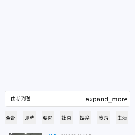
全部
即時
要聞
社會
娛樂
體育
生活