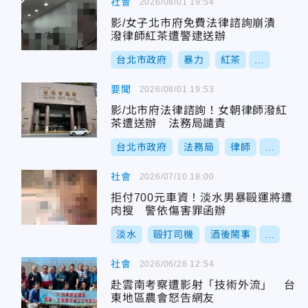
社會
2026/08/01 19:54
影/女子北市府免費法律諮詢崩潰
潑律師紅茶遭警逮送辦
台北市政府
暴力
紅茶
...
要聞
2026/08/01 19:53
影/北市府法律諮詢！女朝律師潑紅
茶遭送辦 法務局譴責
台北市政府
法務局
律師
...
社會
2026/07/10 18:00
拒付700元車資！淡水男暴毆運將遭
肉搜 警依傷害罪函辦
淡水
毆打司機
酒後鬧事
...
社會
2026/06/28 12:54
赴雲南考察遭影射「技術外流」 台
東地區農會怒告網友