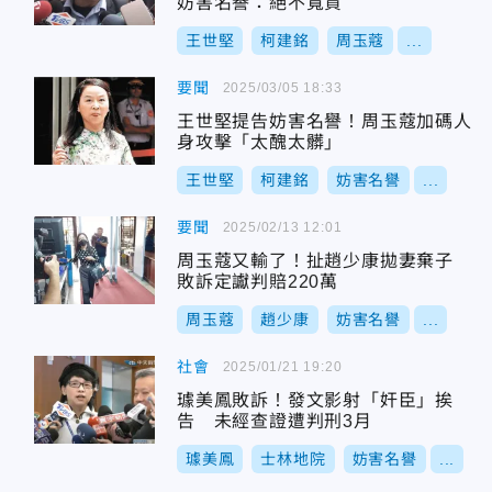
妨害名譽：絕不寬貸
王世堅
柯建銘
周玉蔻
...
要聞
2025/03/05 18:33
王世堅提告妨害名譽！周玉蔻加碼人
身攻擊「太醜太髒」
王世堅
柯建銘
妨害名譽
...
要聞
2025/02/13 12:01
周玉蔻又輸了！扯趙少康拋妻棄子
敗訴定讞判賠220萬
周玉蔻
趙少康
妨害名譽
...
社會
2025/01/21 19:20
璩美鳳敗訴！發文影射「奸臣」挨
告 未經查證遭判刑3月
璩美鳳
士林地院
妨害名譽
...