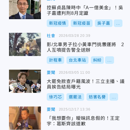
控蘇貞昌陳時中「A一億美金」！吳
子嘉遭判刑8月定讞
新冠疫情
新冠疫苗
吳子嘉
...
社會
2026/03/28 20:39
影/北車男子拉小黃車門挑釁運將 2
人互噴提告警全送辦
計程車
台北車站
糾紛
...
要聞
2026/03/05 11:00
大罷免掀查戶籍風波！三立主播、議
員挨告結局曝光
徐巧芯
選罷法
妨害名譽
...
要聞
2025/12/17 13:36
「我想要你」曖昧訊息假的！王定
宇：葛斯齊該道歉