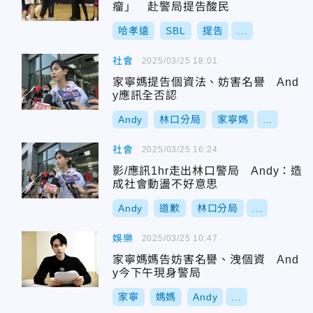
瘤」 赴警局提告酸民
哈孝遠
SBL
提告
...
社會
2025/03/25 18:01
家寧媽提告個資法、妨害名譽 And
y應訊全否認
Andy
林口分局
家寧媽
...
社會
2025/03/25 16:24
影/應訊1hr走出林口警局 Andy：造
成社會動盪不好意思
Andy
道歉
林口分局
...
娛樂
2025/03/25 10:47
家寧媽媽告妨害名譽、洩個資 And
y今下午現身警局
家寧
媽媽
Andy
...