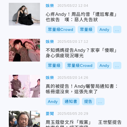
娛樂
2025/03/22 12:04
心疼Andy！周品均昔「遭尪奪產」
也挨告 嘆：惡人先告狀
眾量級Crowd
眾量級
Andy
...
娛樂
2025/03/20 17:12
不知媽媽提告Andy？家寧「傻眼」
身心俱疲現況曝光
眾量級
眾量級Crowd
Andy
...
娛樂
2025/03/20 14:26
真的被提告！Andy曬警局通知書：
帳冊還沒來，這張先來了
Andy
通知書
提告
...
要聞
2025/03/05 20:29
周玉蔻發文斥「叛黨」 王世堅提告