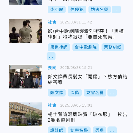
炎亞綸
性侵犯
妨害名譽
...
社會
2025/08/31 11:42
影/台中歌劇院爆激烈衝突！「黑道
律師」咆哮狠嗆「要告死警察」
黑道律師
台中歌劇院
票務糾紛
...
要聞
2025/08/28 15:21
鄭文燦帶長髮女「開房」？檢方偵結
給答案
鄭文燦
深偽
妨害名譽
...
社會
2025/08/05 15:01
楊士萱嗆溫慶珠賣「破衣服」 挨告
2罪名遭判刑
設計師
妨害名譽
恐嚇
...