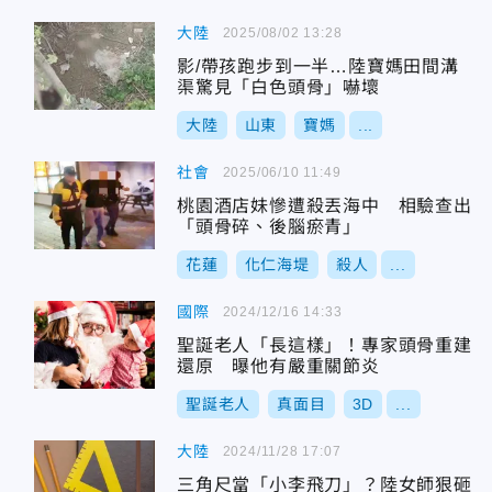
大陸
2025/08/02 13:28
影/帶孩跑步到一半…陸寶媽田間溝
渠驚見「白色頭骨」嚇壞
大陸
山東
寶媽
...
社會
2025/06/10 11:49
桃園酒店妹慘遭殺丟海中 相驗查出
「頭骨碎、後腦瘀青」
花蓮
化仁海堤
殺人
...
國際
2024/12/16 14:33
聖誕老人「長這樣」！專家頭骨重建
還原 曝他有嚴重關節炎
聖誕老人
真面目
3D
...
大陸
2024/11/28 17:07
三角尺當「小李飛刀」？陸女師狠砸