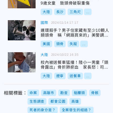
9歲女童 致頭骨破裂重傷
大陸
長沙
三角尺
...
國際
2024/11/14 17:17
連環殺手？男子住家藏有至少10顆人
類頭骨 稱「網路買來的」美警調查
中
美國
頭骨
失蹤
...
大陸
2024/10/22 16:35
校內被送餐車猛撞！陸小一男童「頭
骨露出」骨折肺瘀血 家長怒：司機
跑了
大陸
遼寧
送餐車
...
相關標籤：
命案
高雄市
勘查
骷髏頭
骨骸
生態調查
都會公園
高雄
死者的身分是？
全案發生的經過？