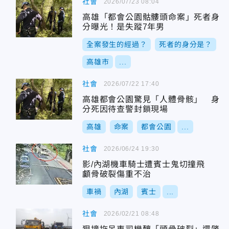
社會
2026/07/23 08:04
高雄「都會公園骷髏頭命案」死者身
分曝光！是失蹤7年男
全案發生的經過？
死者的身分是？
高雄市
...
社會
2026/07/22 17:40
高雄都會公園驚見「人體骨骸」 身
分死因待查警封鎖現場
高雄
命案
都會公園
...
社會
2026/06/24 19:30
影/內湖機車騎士遭賓士鬼切撞飛
顱骨破裂傷重不治
車禍
內湖
賓士
...
社會
2026/02/21 08:48