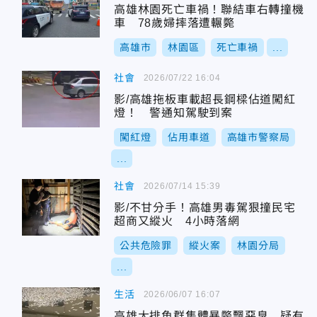
高雄林園死亡車禍！聯結車右轉撞機
車 78歲婦摔落遭輾斃
高雄市
林園區
死亡車禍
...
社會
2026/07/22 16:04
影/高雄拖板車載超長鋼樑佔道闖紅
燈！ 警通知駕駛到案
闖紅燈
佔用車道
高雄市警察局
...
社會
2026/07/14 15:39
影/不甘分手！高雄男毒駕狠撞民宅
超商又縱火 4小時落網
公共危險罪
縱火案
林園分局
...
生活
2026/06/07 16:07
高雄大排魚群集體暴斃飄惡臭 疑有