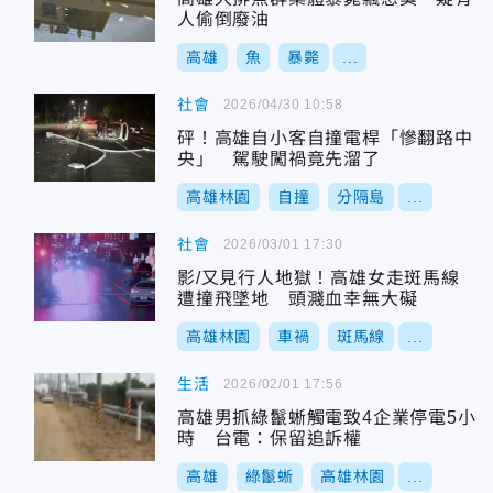
人偷倒廢油
高雄
魚
暴斃
...
社會
2026/04/30 10:58
砰！高雄自小客自撞電桿「慘翻路中
央」 駕駛闖禍竟先溜了
高雄林園
自撞
分隔島
...
社會
2026/03/01 17:30
影/又見行人地獄！高雄女走斑馬線
遭撞飛墜地 頭濺血幸無大礙
高雄林園
車禍
斑馬線
...
生活
2026/02/01 17:56
高雄男抓綠鬣蜥觸電致4企業停電5小
時 台電：保留追訴權
高雄
綠鬣蜥
高雄林園
...