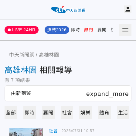
LIVE 24HR
決戰2026
即時
熱門
要聞
社會
娛樂
中天新聞網
高雄林園
高雄林園
相關報導
有
7
項結果
全部
即時
要聞
社會
娛樂
體育
生活
社會
2026/07/31 10:57