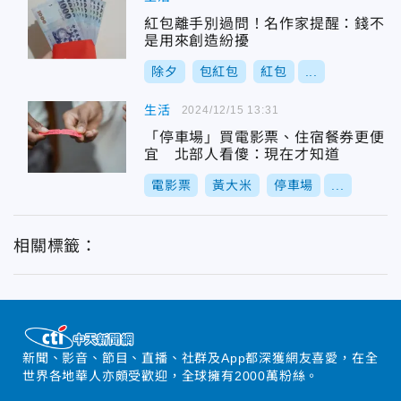
紅包離手別過問！名作家提醒：錢不
是用來創造紛擾
除夕
包紅包
紅包
...
生活
2024/12/15 13:31
「停車場」買電影票、住宿餐券更便
宜 北部人看傻：現在才知道
電影票
黃大米
停車場
...
相關標籤：
新聞、影音、節目、直播、社群及App都深獲網友喜愛，在全
世界各地華人亦頗受歡迎，全球擁有2000萬粉絲。