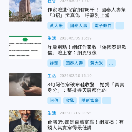
社會
2026/05/07 19:09
作家險遭假官網詐6千！ 國泰人壽祭
「3招」辨真偽 呼籲別上當
黃大米
國泰人壽
電子郵件
...
生活
2026/05/05 16:39
詐騙別點！網紅作家收「偽國泰退款
信」險上當：網頁很像
詐騙
國泰人壽
黃大米
...
生活
2026/02/10 16:10
8旬阿伯穿破布鞋收驚 她揭「真實
身分」：整排透天厝都他的
阿伯
收驚
隱形富豪
...
生活
2025/11/16 13:55
台灣3%都是百萬富翁！網友揭：有
錢人其實穿得最低調