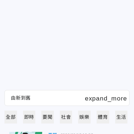
全部
即時
要聞
社會
娛樂
體育
生活