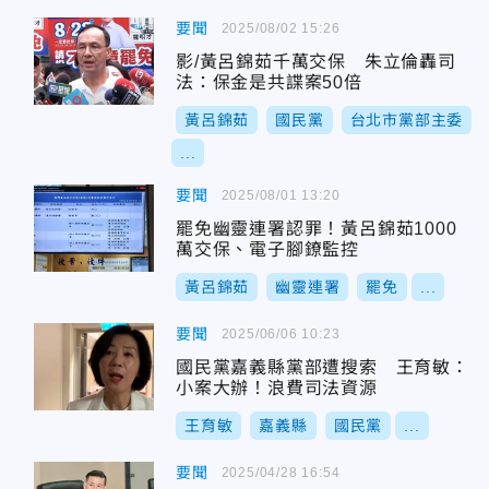
要聞
2025/08/02 15:26
影/黃呂錦茹千萬交保 朱立倫轟司
法：保金是共諜案50倍
黃呂錦茹
國民黨
台北市黨部主委
...
要聞
2025/08/01 13:20
罷免幽靈連署認罪！黃呂錦茹1000
萬交保、電子腳鐐監控
黃呂錦茹
幽靈連署
罷免
...
要聞
2025/06/06 10:23
國民黨嘉義縣黨部遭搜索 王育敏：
小案大辦！浪費司法資源
王育敏
嘉義縣
國民黨
...
要聞
2025/04/28 16:54