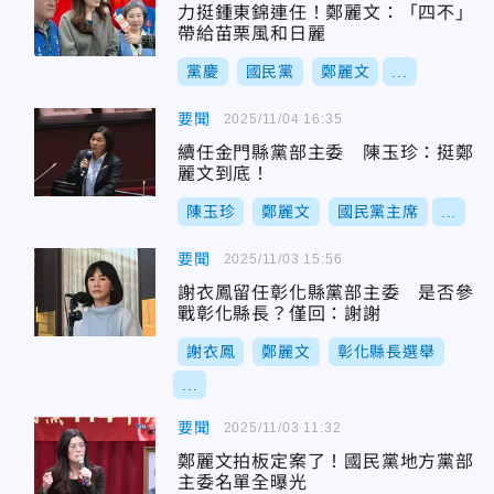
力挺鍾東錦連任！鄭麗文：「四不」
帶給苗栗風和日麗
黨慶
國民黨
鄭麗文
...
要聞
2025/11/04 16:35
續任金門縣黨部主委 陳玉珍：挺鄭
麗文到底！
陳玉珍
鄭麗文
國民黨主席
...
要聞
2025/11/03 15:56
謝衣鳳留任彰化縣黨部主委 是否參
戰彰化縣長？僅回：謝謝
謝衣鳳
鄭麗文
彰化縣長選舉
...
要聞
2025/11/03 11:32
鄭麗文拍板定案了！國民黨地方黨部
主委名單全曝光