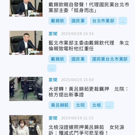
戴錫欽親自發聲！代理國民黨台北市
黨部主委「挺身而出」
戴錫欽
國民黨
台北市黨部
...
要聞
2025/04/28 16:34
藍北市黨部主委由戴錫欽代理 朱立
倫親致電盼他扛重任
戴錫欽
國民黨
國民黨台北市黨部
...
要聞
2025/04/25 15:50
大逆轉！黃呂錦茹更裁羈押 北院：
檢方提出新事證
黃呂錦茹
北院
北檢
...
要聞
2025/04/19 11:15
北檢沒證據照押黃呂錦茹 女兒淚
訴：殲滅式鬥爭可悲至極！