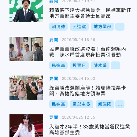
要聞
2026/06/17 19:57
賴清德下達大選動員令！民進黨新任
地方黨部主委會議士氣高昂
賴清德
民進黨
地方黨部
...
要聞
2026/05/24 18:56
民進黨黨職改選登場！台南賴系內
戰 陳水扁首度現身投票引暴動
民進黨
投票日
陳水扁
...
要聞
2026/05/24 15:03
綠黨職改選鬧烏龍！賴瑞隆投票卡
關、黃捷跑錯地方領嘸票
民進黨
黨部主委
賴瑞隆
...
要聞
2026/04/25 12:55
入黨才2年半！33歲黃捷當選民進黨
高雄黨部主委