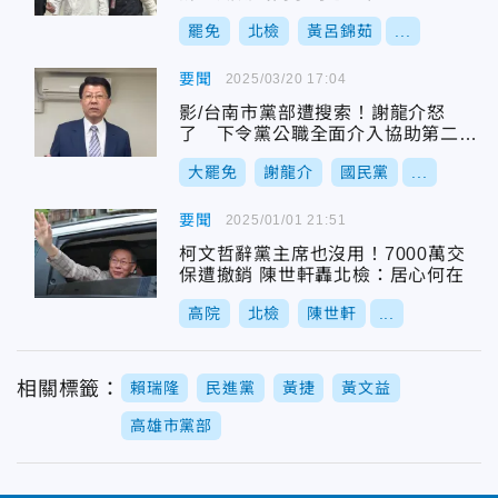
罷免
北檢
黃呂錦茹
...
要聞
2025/03/20 17:04
影/台南市黨部遭搜索！謝龍介怒
了 下令黨公職全面介入協助第二階
段連署
大罷免
謝龍介
國民黨
...
要聞
2025/01/01 21:51
柯文哲辭黨主席也沒用！7000萬交
保遭撤銷 陳世軒轟北檢：居心何在
高院
北檢
陳世軒
...
相關標籤：
賴瑞隆
民進黨
黃捷
黃文益
高雄市黨部