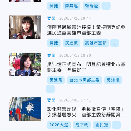
黃捷
陳其邁
賴瑞隆
...
要聞
2026/04/20 19:44
傳陳其邁屬意她接棒！黃捷明登記參
選民進黨高雄市黨部主委
黃捷
民進黨
高雄市黨部
...
要聞
2026/04/12 18:30
吳沛憶正式宣布！明登記參選北市黨
部主委：準備好了
民進黨
台北市黨部主委
吳沛憶
...
要聞
2026/04/06 17:41
彰化藍營炸鍋！縣長徵召傳「空降」
引爆基層怒火 黨部主委怒辭開第一
槍
2026大選
魏平政
國民黨
...