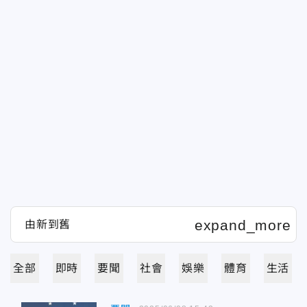
全部
即時
要聞
社會
娛樂
體育
生活