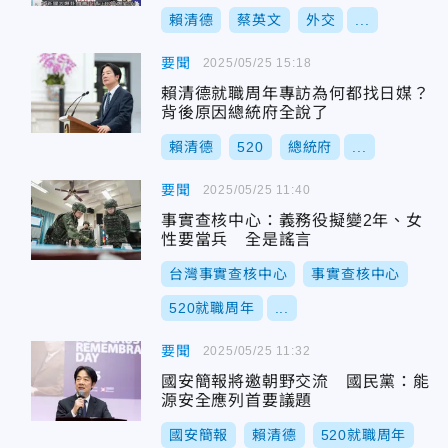
賴清德
蔡英文
外交
...
要聞
2025/05/25 15:18
賴清德就職周年專訪為何都找日媒？
背後原因總統府全說了
賴清德
520
總統府
...
要聞
2025/05/25 11:40
事實查核中心：義務役擬變2年、女
性要當兵 全是謠言
台灣事實查核中心
事實查核中心
520就職周年
...
要聞
2025/05/25 11:32
國安簡報將邀朝野交流 國民黨：能
源安全應列首要議題
國安簡報
賴清德
520就職周年