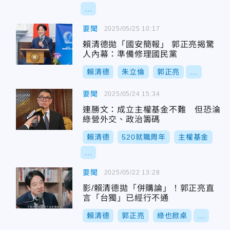
...
要聞
2025/05/25 10:17
賴清德拋「國安簡報」 郭正亮揭驚
人內幕：準備修理國民黨
賴清德
朱立倫
郭正亮
...
要聞
2025/05/24 15:34
連勝文：成立主權基金不難 但恐淪
綠營外交、政治籌碼
賴清德
520就職周年
主權基金
...
要聞
2025/05/22 13:28
影/賴清德拋「併購論」！郭正亮直
言「台獨」已經行不通
賴清德
郭正亮
綠也掀桌
...