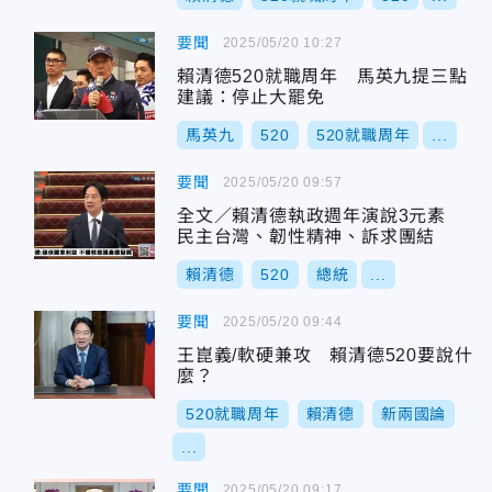
要聞
2025/05/20 10:27
賴清德520就職周年 馬英九提三點
建議：停止大罷免
馬英九
520
520就職周年
...
要聞
2025/05/20 09:57
全文／賴清德執政週年演說3元素
民主台灣、韌性精神、訴求團結
賴清德
520
總統
...
要聞
2025/05/20 09:44
王崑義/軟硬兼攻 賴清德520要說什
麼？
520就職周年
賴清德
新兩國論
...
要聞
2025/05/20 09:17