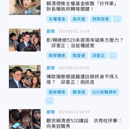
賴清德推主權基金挨酸「抄作業」
財長曝政府轉彎關鍵！
主權基金
吳欣盈
財政部長
...
要聞
2025/05/21 10:28
影/賴總統520未提兩岸疑美方壓力？
邱垂正：沒這種感覺
兩岸關係
陸委會
邱垂正
...
要聞
2025/05/21 09:40
傳歐陽娜娜國籍遭註銷終身不得入
境？ 邱垂正：假訊息
兩岸關係
賴清德
520就職周年
...
要聞
2025/05/21 09:04
聽完賴清德520講話 洪秀柱抨擊：
向美述職秀