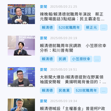
要聞
2025/05/20 21:25
辣晚報/賴清德就職周年演說 蔡正
元酸場面話3點結論：民主霸凌在野
黨
賴清德
520就職周年
蔡正元
...
要聞
2025/05/20 20:19
賴清德就職周年民調跌 小笠原欣幸
分析：和川普有關
賴清德
民調
小笠原欣幸
...
要聞
2025/05/20 19:51
大新聞大爆卦/賴清德提對在野黨領
袖國安簡報 黃揚明揭背後目的：就
是要錢
賴清德
民進黨
520就職周年
...
要聞
2025/05/20 19:34
賴清德喊設「主權基金」曾是柯P政