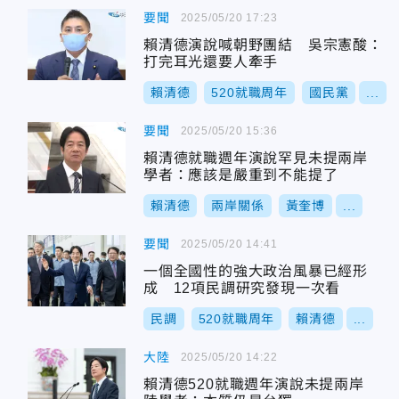
要聞
2025/05/20 17:23
賴清德演說喊朝野團結 吳宗憲酸：
打完耳光還要人牽手
賴清德
520就職周年
國民黨
...
要聞
2025/05/20 15:36
賴清德就職週年演說罕見未提兩岸
學者：應該是嚴重到不能提了
賴清德
兩岸關係
黃奎博
...
要聞
2025/05/20 14:41
一個全國性的強大政治風暴已經形
成 12項民調研究發現一次看
民調
520就職周年
賴清德
...
大陸
2025/05/20 14:22
賴清德520就職週年演說未提兩岸