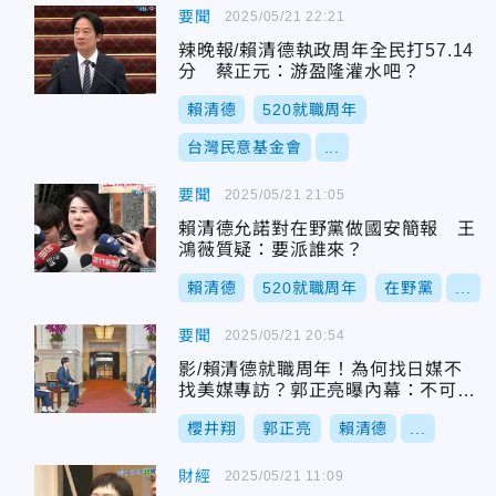
要聞
2025/05/21 22:21
辣晚報/賴清德執政周年全民打57.14
分 蔡正元：游盈隆灌水吧？
賴清德
520就職周年
台灣民意基金會
...
要聞
2025/05/21 21:05
賴清德允諾對在野黨做國安簡報 王
鴻薇質疑：要派誰來？
賴清德
520就職周年
在野黨
...
要聞
2025/05/21 20:54
影/賴清德就職周年！為何找日媒不
找美媒專訪？郭正亮曝內幕：不可思
議
櫻井翔
郭正亮
賴清德
...
財經
2025/05/21 11:09