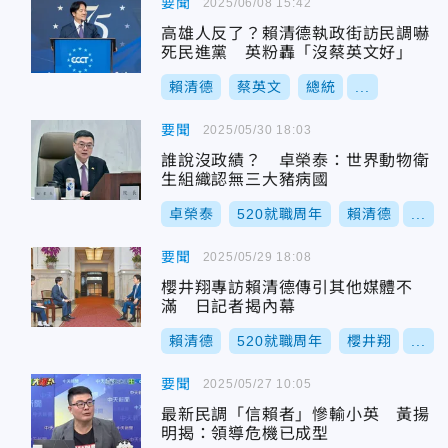
要聞
2025/06/08 15:42
高雄人反了？賴清德執政街訪民調嚇
死民進黨 英粉轟「沒蔡英文好」
賴清德
蔡英文
總統
...
要聞
2025/05/30 18:03
誰說沒政績？ 卓榮泰：世界動物衛
生組織認無三大豬病國
卓榮泰
520就職周年
賴清德
...
要聞
2025/05/29 18:08
櫻井翔專訪賴清德傳引其他媒體不
滿 日記者揭內幕
賴清德
520就職周年
櫻井翔
...
要聞
2025/05/27 10:05
最新民調「信賴者」慘輸小英 黃揚
明揭：領導危機已成型