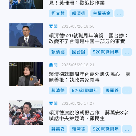
見！黃珊珊：歡迎抄作業
柯文哲
賴清德
主權基金
...
要聞
2025/05/20 18:56
賴清德520就職周年演說 國台辦：
改變不了台灣是中國一部分的事實
賴清德
國台辦
520就職周年
...
要聞
2025/05/20 18:21
賴清德就職周年內憂外患失民心 張
麗善批：執政當家鬧事
賴清德
520就職周年
張麗善
...
要聞
2025/05/20 17:27
賴清德演說盼朝野合作 蔣萬安8字
喊話中央拚經濟、顧民生
蔣萬安
賴清德
520就職周年
...