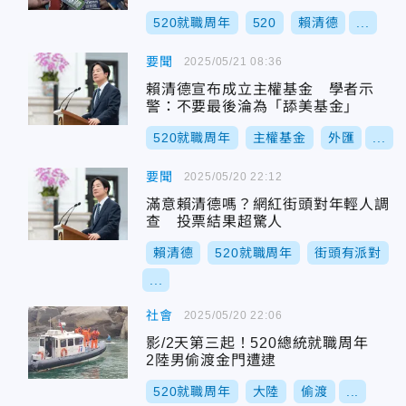
520就職周年
520
賴清德
...
要聞
2025/05/21 08:36
賴清德宣布成立主權基金 學者示
警：不要最後淪為「舔美基金」
520就職周年
主權基金
外匯
...
要聞
2025/05/20 22:12
滿意賴清德嗎？網紅街頭對年輕人調
查 投票結果超驚人
賴清德
520就職周年
街頭有派對
...
社會
2025/05/20 22:06
影/2天第三起！520總統就職周年
2陸男偷渡金門遭逮
520就職周年
大陸
偷渡
...