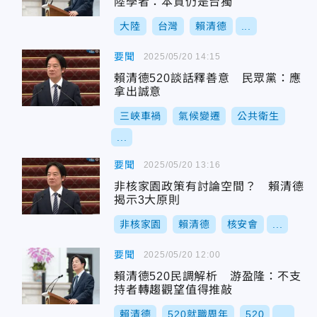
陸學者：本質仍是台獨
大陸
台灣
賴清德
...
要聞
2025/05/20 14:15
賴清德520談話釋善意 民眾黨：應
拿出誠意
三峽車禍
氣候變遷
公共衛生
...
要聞
2025/05/20 13:16
非核家園政策有討論空間？ 賴清德
揭示3大原則
非核家園
賴清德
核安會
...
要聞
2025/05/20 12:00
賴清德520民調解析 游盈隆：不支
持者轉趨觀望值得推敲
賴清德
520就職周年
520
...