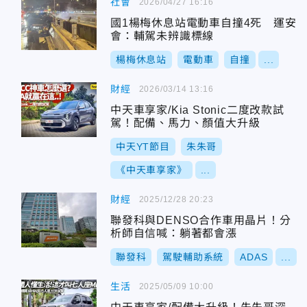
社會
2026/04/27 16:16
國1楊梅休息站電動車自撞4死 運安
會：輔駕未辨識標線
楊梅休息站
電動車
自撞
...
財經
2026/03/14 13:16
中天車享家/Kia Stonic二度改款試
駕！配備、馬力、顏值大升級
中天YT節目
朱朱哥
《中天車享家》
...
財經
2025/12/28 20:23
聯發科與DENSO合作車用晶片！分
析師自信喊：躺著都會漲
聯發科
駕駛輔助系統
ADAS
...
生活
2025/05/09 10:00