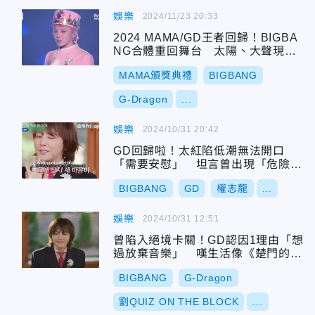
娛樂
2024/11/23 20:33
2024 MAMA/GD王者回歸！BIGBA
NG合體重回舞台 太陽、大聲現身
掀高潮
MAMA頒獎典禮
BIGBANG
G-Dragon
...
娛樂
2024/10/31 20:42
GD回歸啦！太紅陷低潮無法開口
「需要安慰」 坦言曾出現「危險的
念頭」
BIGBANG
GD
權志龍
...
娛樂
2024/10/31 12:51
曾陷入絕境卡關！GD認因1理由「想
過放棄音樂」 嘆生活像《楚門的世
界》
BIGBANG
G-Dragon
劉QUIZ ON THE BLOCK
...