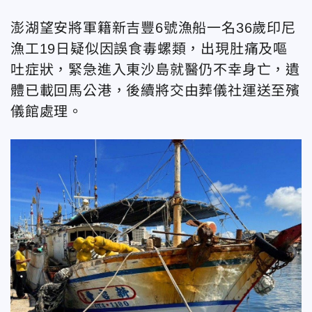
澎湖望安將軍籍新吉豐6號漁船一名36歲印尼
漁工19日疑似因誤食毒螺類，出現肚痛及嘔
吐症狀，緊急進入東沙島就醫仍不幸身亡，遺
體已載回馬公港，後續將交由葬儀社運送至殯
儀館處理。