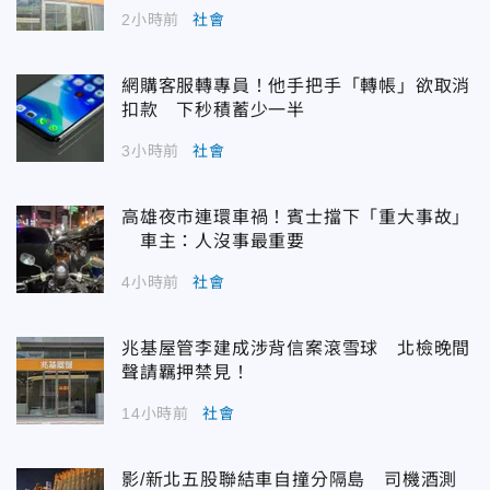
2小時前
社會
網購客服轉專員！他手把手「轉帳」欲取消
扣款 下秒積蓄少一半
3小時前
社會
高雄夜市連環車禍！賓士擋下「重大事故」
車主：人沒事最重要
4小時前
社會
兆基屋管李建成涉背信案滾雪球 北檢晚間
聲請羈押禁見！
14小時前
社會
影/新北五股聯結車自撞分隔島 司機酒測