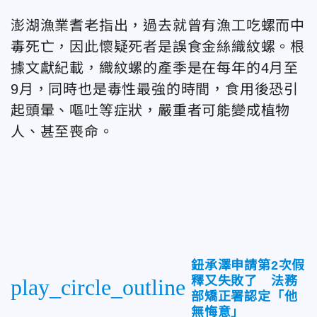
澎湖漁業耆老指出，過去就曾有漁工吃螺而中
毒死亡，因此懷疑死者是誤食金絲織紋螺。根
據文獻紀載，織紋螺的產季是在每年的4月至
9月，同時也是毒性最強的時間，食用後恐引
起頭暈、嘔吐等症狀，嚴重者可能變成植物
人、甚至喪命。
鈕承澤申請第2次假
釋又失敗了 法務
play_circle_outline
部矯正署認定「他
無悔意」