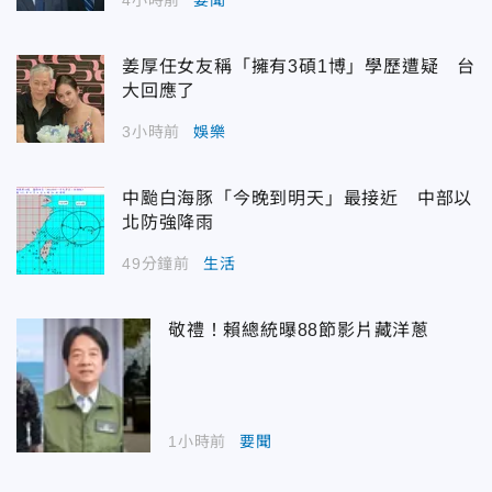
4小時前
要聞
姜厚任女友稱「擁有3碩1博」學歷遭疑 台
大回應了
3小時前
娛樂
中颱白海豚「今晚到明天」最接近 中部以
北防強降雨
49分鐘前
生活
敬禮！賴總統曝88節影片藏洋蔥
1小時前
要聞