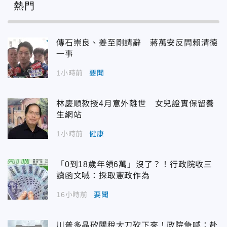
熱門
傳石崇良、姜至剛請辭 蔣萬安反問賴清德
一事
1小時前
要聞
林慶順教授4月意外離世 女兒證實保留養
生網站
1小時前
健康
「0到18歲年領6萬」沒了？！行政院收三
讀函文喊：採取憲政作為
16小時前
要聞
川普多晶矽關稅大刀砍下來！政院急喊：赴