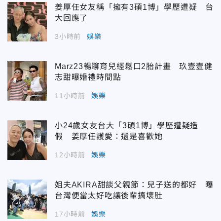
姜厚任女友稱「擁有3碩1博」學歷遭疑 台
大回應了
3小時前
娛樂
Marz23暢聊育兒經鬆口2胎計畫 玖壹壹健
志甜曝婚禮時間點
11小時前
娛樂
小24歲女友台大「3碩1博」學歷遭疑造
假 姜厚任護愛：還是喜歡她
12小時前
娛樂
姐夫AKIRA甜談父親節：兒子送的都好 曝
台灣便當太好吃讓後輩搞壞肚
17小時前
娛樂