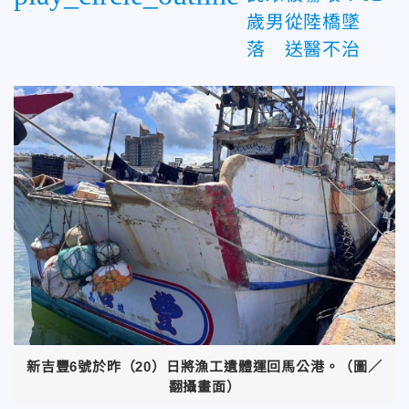
歲男從陸橋墜
落 送醫不治
新吉豐6號於昨（20）日將漁工遺體運回馬公港。（圖／
翻攝畫面）