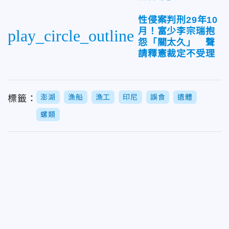
性侵案判刑29年10
月！富少李宗瑞抱
play_circle_outline
怨「關太久」 聲
請釋憲裁定不受理
澎湖
漁船
漁工
印尼
誤食
遺體
標籤：
螺類