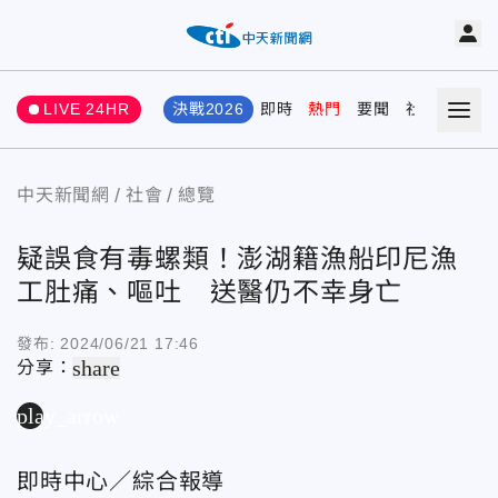
LIVE 24HR
決戰2026
即時
熱門
要聞
社會
娛樂
中天新聞網
社會
總覽
疑誤食有毒螺類！澎湖籍漁船印尼漁
工肚痛、嘔吐 送醫仍不幸身亡
發布:
2024/06/21 17:46
share
分享：
play_arrow
即時中心／綜合報導