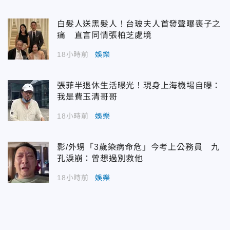
白髮人送黑髮人！台玻夫人首發聲曝喪子之
痛 直言同情張柏芝處境
18小時前
娛樂
張菲半退休生活曝光！現身上海機場自曝：
我是費玉清哥哥
18小時前
娛樂
影/外甥「3歲染病命危」今考上公務員 九
孔淚崩：曾想過別救他
18小時前
娛樂