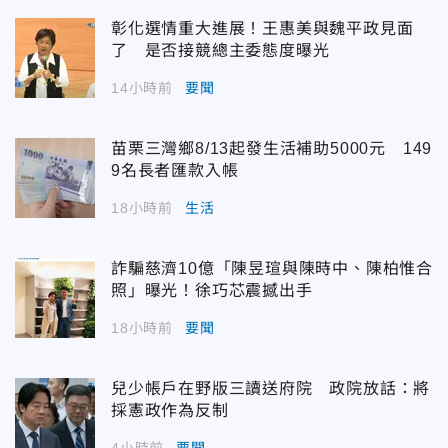
彰化選情重大進展！王惠美與魏平政見面
了 是否接競總主委態度曝光
14小時前
要聞
苗栗三灣鄉8/13起發生活補助5000元 149
9名長者匯款入帳
18小時前
生活
詐騙慈濟10億「陳昱瑄與陳時中、陳柏惟合
照」曝光！徐巧芯震撼出手
18小時前
要聞
兒少帳戶在野版三讀送府院 政院放話：將
採憲政作為反制