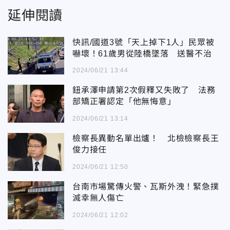
延伸閱讀
快訊/國道3號「天上掉下1人」民眾被
嚇壞！61歲男從陸橋墜落 送醫不治
2024/06/21 13:44
鈕承澤申請第2次假釋又失敗了 法務
部矯正署認定「他無悔意」
2024/06/21 13:14
檢察長異動名單出爐！ 北檢檢察長王
俊力接任
2024/06/21 12:50
台南市場驚傳火警、瓦斯外洩！緊急撲
滅幸無人傷亡
2024/06/21 12:02