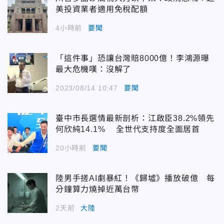
美投資業者適用免稅配額
4小時前
要聞
「這件事」恐讓台灣賠8000億！李鴻源曝
最大危機嘆：沒解了
2023/08/14 10:47
要聞
臺中市長選情最新剖析：江啟臣38.2%領先
何欣純14.1% 全世代支持度全面居首
20小時前
要聞
陸男手搓AI劇暴紅！《歸墟》播放破億 每
分鐘算力燒掉近萬台幣
2天前
大陸