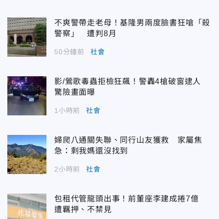
不爽警帶走老母！基隆男兩度臉書狂嗆「殺
警察」 遭判8月
50分鐘前
社會
影/鶯歌毒蟲拒檢狂飆！警轟4槍破窗逮人
驚險畫面曝
1小時前
社會
婦爬八通關失聯、同行山友獲救 家屬焦
急：剩我媽還沒找到
2小時前
社會
包租代管龍頭出事！前董座李建成捲7億
遭羈押、不禁見