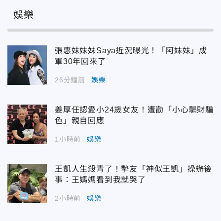
娛樂
張惠妹妹妹Saya近況曝光！「阿妹妹」成
軍30年回來了
26分鐘前
娛樂
姜厚任認愛小24歲女友！遭勸「小心騙財騙
色」親自回應
1小時前
娛樂
王凱人生殺青了！摯友「神似王凱」操辦後
事：王媽媽看到我就哭了
2小時前
娛樂