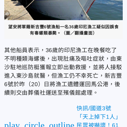
望安將軍籍新吉豐6號漁船一名36歲印尼漁工疑似因誤食
有毒螺類暴斃。（圖／翻攝畫面）
其他船員表示，36歲的印尼漁工在晚餐吃了
不明種類海螺後，出現肚痛及嘔吐症狀，由東
沙駐地巡防艇獲報立即出動救援，並將人接駁
進入東沙島就醫，但漁工仍不幸死亡，新吉豐
6號於昨（20）日將漁工遺體運回馬公港，後
續則交由葬儀社運送至殯儀館處理。
快訊/國道3號
「天上掉下1人」
play_circle_outline
民眾被嚇壞！61