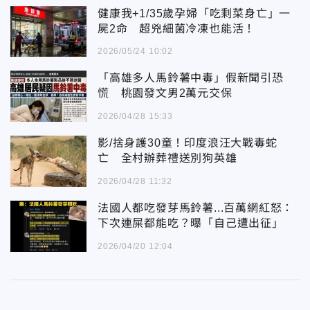
健康我+1/35歲孕婦「吃剩菜身亡」一
屍2命 超兇細菌冷凍也能活！
2026/05/24 10:02
「高雄多人馬鈴薯中毒」假新聞引恐
慌 桃園發文男2萬元交保
2026/04/28 15:33
影/捨身護30童！印度浪汪大戰毒蛇
亡 全村辦葬禮送別狗英雄
2026/04/28 11:32
法國人都吃發芽馬鈴薯...百萬網紅怒：
下次連屎都能吃？曝「自己遭出征」
2026/04/20 12:04