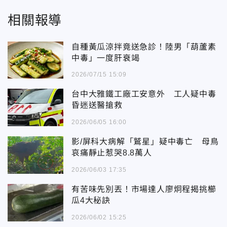
相關報導
自種黃瓜涼拌竟送急診！陸男「葫蘆素
中毒」一度肝衰竭
2026/07/15 15:09
台中大雅鐵工廠工安意外 工人疑中毒
昏迷送醫搶救
2026/06/05 16:00
影/屏科大病解「鷲星」疑中毒亡 母鳥
哀痛靜止惹哭8.8萬人
2026/06/03 17:35
有苦味先別丟！市場達人廖炯程揭挑櫛
瓜4大秘訣
2026/06/02 15:25