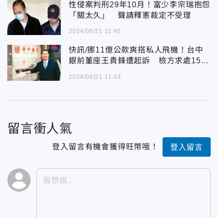
性侵案判刑29年10月！富少李宗瑞抱怨
「關太久」 聲請釋憲裁定不受理
2024/06/21 11:46
快訊/挪11億公款爽搭私人飛機！台中
銀前董座王貴鋒遭起訴 檢方求處15年
重刑
2024/06/21 11:43
留言衝人氣
登入留言有機會獲得旺幣哦！
登入留言