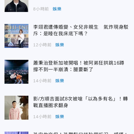
8小時前
娛樂
李翊君遭傳婚變、女兒非親生 氣炸現身駁
斥：是睡在我床底下嗎？
12小時前
娛樂
蕭秉治登新加坡開唱！被阿弟狂拱跳16蹲
撐不到一半崩潰：腿要斷了
14小時前
娛樂
影/方順吉面試8次被嗆「以為多有名」！轉
戰直播圈求翻身
14小時前
娛樂