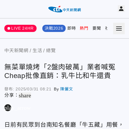
LIVE 24HR
決戰2026
即時
熱門
要聞
社會
娛樂
中天新聞網
生活
總覽
無菜單燒烤「2盤肉破萬」業者喊冤
Cheap批像直銷：乳牛比和牛還貴
發布:
2025/03/31 08:21
By
陳儷文
share
分享：
play_arrow
日前有民眾到台南知名餐廳「牛五藏」用餐，