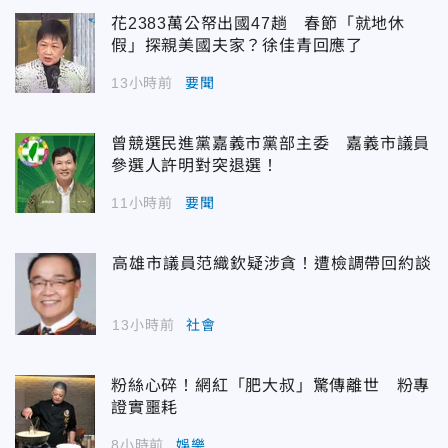
花2383萬公帑出國47趟 春節「就地休
假」探親美國夫家？徐佳青回應了
13小時前
要聞
曾競選民進黨嘉義市黨部主委 嘉義市議員
參選人許明對突退選！
11小時前
要聞
高雄市議員范織欽疑涉貪！遭檢調帶回約談
13小時前
社會
粉絲心碎！網紅「肥大叔」驚傳離世 粉專
證實噩耗
8小時前
娛樂