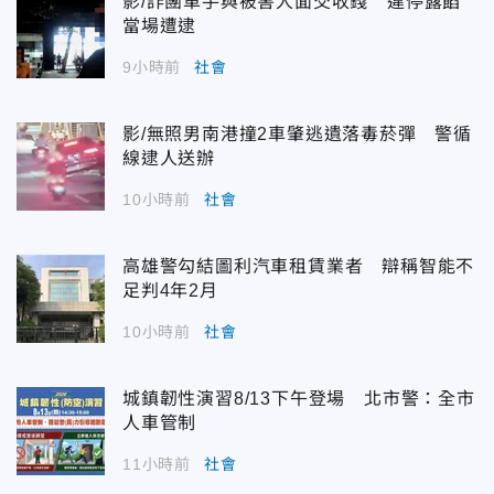
影/詐團車手與被害人面交收錢 違停露餡
當場遭逮
9小時前
社會
影/無照男南港撞2車肇逃遺落毒菸彈 警循
線逮人送辦
10小時前
社會
高雄警勾結圖利汽車租賃業者 辯稱智能不
足判4年2月
10小時前
社會
城鎮韌性演習8/13下午登場 北市警：全市
人車管制
11小時前
社會