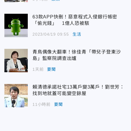
63款APP快刪！惡意程式入侵銀行帳密
「偷光錢」 1億人恐被駭
2023/04/19 09:55
生活
青鳥偶像大翻車！徐佳青「帶兒子登東沙
島」監察院調查出爐
1天前
要聞
賴清德承諾社宅13萬戶變3萬戶！劉世芳：
找到地就蓋可能變空餘屋
11小時前
要聞