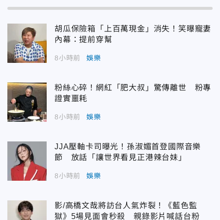
胡瓜保險箱「上百萬現金」消失！笑曝寵妻
內幕：提前穿幫
8小時前
娛樂
粉絲心碎！網紅「肥大叔」驚傳離世 粉專
證實噩耗
8小時前
娛樂
JJA壓軸卡司曝光！孫淑媚首登國際音樂
節 放話「讓世界看見正港辣台妹」
8小時前
娛樂
影/高橋文哉將訪台人氣炸裂！《藍色監
獄》5場見面會秒殺 親錄影片喊話台粉