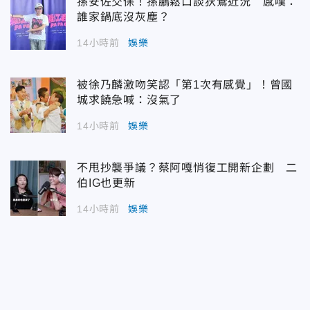
孫安佐交保！孫鵬鬆口談狄鶯近況 感嘆：
誰家鍋底沒灰塵？
14小時前
娛樂
被徐乃麟激吻笑認「第1次有感覺」！曾國
城求饒急喊：沒氣了
14小時前
娛樂
不甩抄襲爭議？蔡阿嘎悄復工開新企劃 二
伯IG也更新
14小時前
娛樂