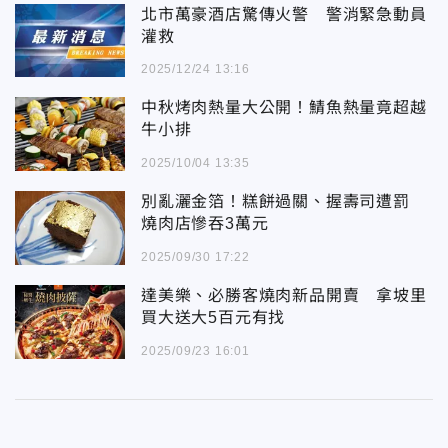
北市萬豪酒店驚傳火警 警消緊急動員
灌救
2025/12/24 13:16
中秋烤肉熱量大公開！鯖魚熱量竟超越
牛小排
2025/10/04 13:35
別亂灑金箔！糕餅過關、握壽司遭罰
燒肉店慘吞3萬元
2025/09/30 17:22
達美樂、必勝客燒肉新品開賣 拿坡里
買大送大5百元有找
2025/09/23 16:01