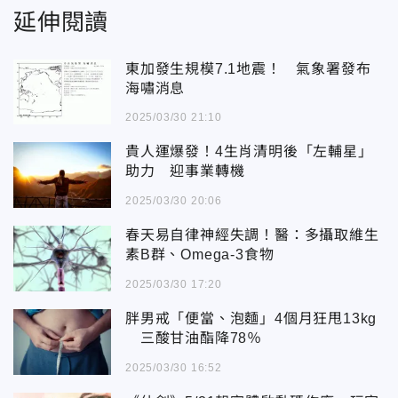
延伸閱讀
東加發生規模7.1地震！ 氣象署發布
海嘯消息
2025/03/30 21:10
貴人運爆發！4生肖清明後「左輔星」
助力 迎事業轉機
2025/03/30 20:06
春天易自律神經失調！醫：多攝取維生
素B群、Omega-3食物
2025/03/30 17:20
胖男戒「便當、泡麵」4個月狂甩13kg
三酸甘油酯降78％
2025/03/30 16:52