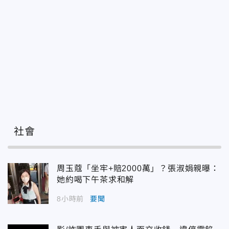
社會
周玉蔻「坐牢+賠2000萬」？張淑娟親曝：
她約喝下午茶求和解
8小時前
要聞