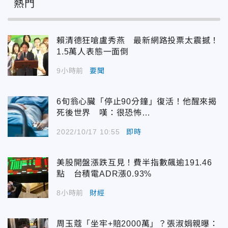
熱門
賴清德狂嗆盧秀燕 最新網路投票太震撼！
1.5萬人表態一面倒
9小時前
要聞
6旬翁心臟「停止90分鐘」復活！他醒來揭
死後世界 嘆：很恐怖…
2022/10/17 10:55
即時
美股開盤漲跌互見！費半指數飆逾191.46
點 台積電ADR漲0.93%
8小時前
財經
周玉蔻「坐牢+賠2000萬」？張淑娟親曝：