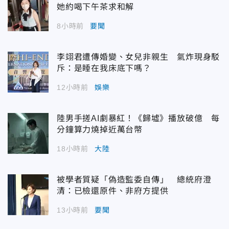
她約喝下午茶求和解
8小時前
要聞
李翊君遭傳婚變、女兒非親生 氣炸現身駁
斥：是睡在我床底下嗎？
12小時前
娛樂
陸男手搓AI劇暴紅！《歸墟》播放破億 每
分鐘算力燒掉近萬台幣
18小時前
大陸
被學者質疑「偽造監委自傳」 總統府澄
清：已檢還原件、非府方提供
13小時前
要聞