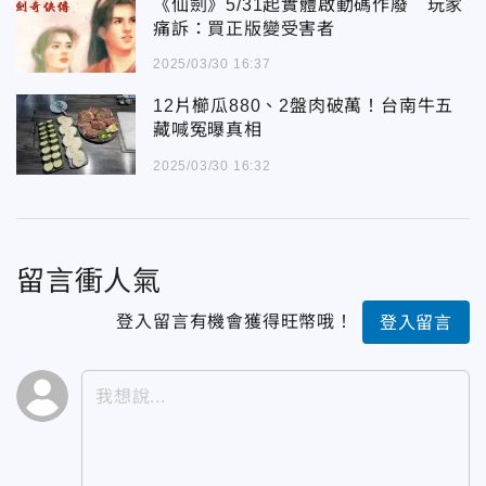
《仙劍》5/31起實體啟動碼作廢 玩家
痛訴：買正版變受害者
2025/03/30 16:37
12片櫛瓜880、2盤肉破萬！台南牛五
藏喊冤曝真相
2025/03/30 16:32
留言衝人氣
登入留言有機會獲得旺幣哦！
登入留言