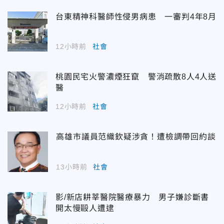
台東精神科醫師性侵男病患 一審判4年8月
12小時前
社會
桃園民宅火警濃煙狂竄 警消疏散8人4人送
醫
12小時前
社會
高雄市議員范織欽疑涉貪！遭檢調帶回約談
13小時前
社會
影/新店耕莘醫院醫療暴力 男子嫌診斷書
開太慢毆人遭逮