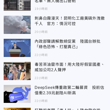
名單、無人機出口管制
19小時前
刺鼻白霧漫天！昆明化工廠黃磷外洩撤
千人 官方：情況可控
20小時前
內政部聲請解散統促黨 陸國台辦批
「綠色恐怖、打壓異己」
22小時前
毒苦茶油竄市面！用大陸籽假冒國產、
威加公司2人聲押
22小時前
DeepSeek傳重啟第二輪募資 投前估
值衝2.39兆創陸AI新高
22小時前