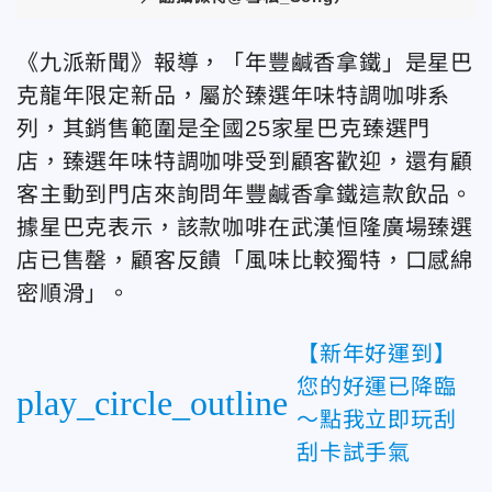
《九派新聞》報導，「年豐鹹香拿鐵」是星巴
克龍年限定新品，屬於臻選年味特調咖啡系
列，其銷售範圍是全國25家星巴克臻選門
店，臻選年味特調咖啡受到顧客歡迎，還有顧
客主動到門店來詢問年豐鹹香拿鐵這款飲品。
據星巴克表示，該款咖啡在武漢恒隆廣場臻選
店已售罄，顧客反饋「風味比較獨特，口感綿
密順滑」。
【新年好運到】
您的好運已降臨
play_circle_outline
～點我立即玩刮
刮卡試手氣