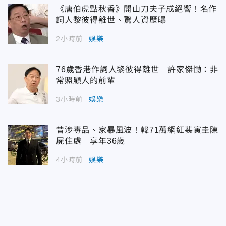
《唐伯虎點秋香》開山刀夫子成絕響！名作
詞人黎彼得離世、驚人資歷曝
2小時前
娛樂
76歲香港作詞人黎彼得離世 許家傑慟：非
常照顧人的前輩
3小時前
娛樂
昔涉毒品、家暴風波！韓71萬網紅裴寅圭陳
屍住處 享年36歲
4小時前
娛樂