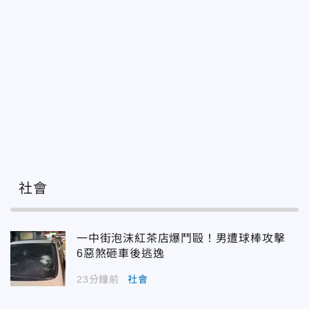
社會
一中街泡沫紅茶店爆鬥毆！男遭球棒攻擊
6惡煞砸車後逃逸
23分鐘前
社會