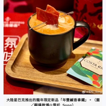
大陸星巴克推出的龍年限定新品「年豐鹹香拿鐵」。（圖
／翻攝微博@雪松_Song）