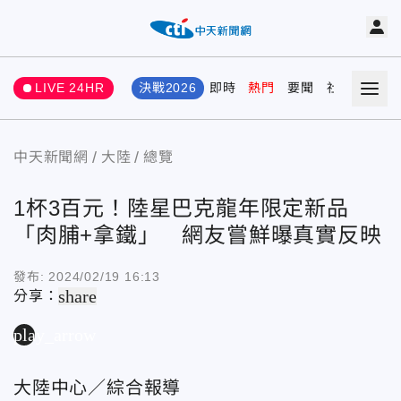
LIVE 24HR
決戰2026
即時
熱門
要聞
社會
娛樂
中天新聞網
大陸
總覽
1杯3百元！陸星巴克龍年限定新品
「肉脯+拿鐵」 網友嘗鮮曝真實反映
發布:
2024/02/19 16:13
share
分享：
play_arrow
大陸中心／綜合報導