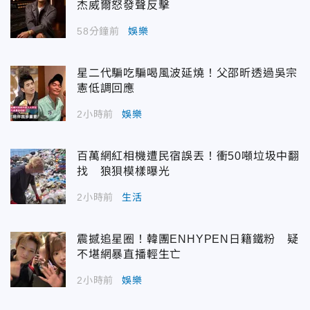
杰威爾怒發聲反擊
58分鐘前
娛樂
星二代騙吃騙喝風波延燒！父邵昕透過吳宗
憲低調回應
2小時前
娛樂
百萬網紅相機遭民宿誤丟！衝50噸垃圾中翻
找 狼狽模樣曝光
2小時前
生活
震撼追星圈！韓團ENHYPEN日籍鐵粉 疑
不堪網暴直播輕生亡
2小時前
娛樂