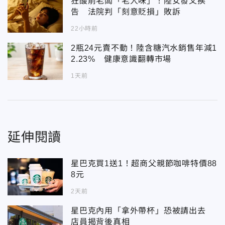
狂酸前老闆「老人味」！陸女發文挨
告 法院判「刻意貶損」敗訴
22小時前
2瓶24元賣不動！陸含糖汽水銷售年減1
2.23% 健康意識翻轉市場
1天前
延伸閱讀
星巴克買1送1！超商父親節咖啡特價88
8元
2天前
星巴克內用「拿外帶杯」恐被請出去
店員揭背後真相