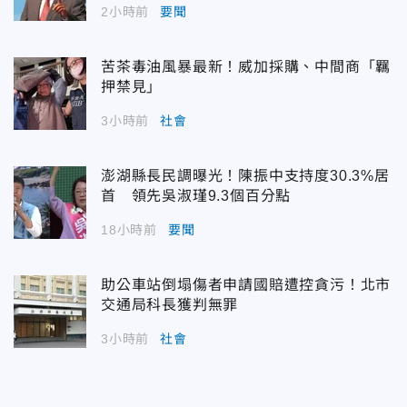
2小時前
要聞
苦茶毒油風暴最新！威加採購、中間商「羈
押禁見」
3小時前
社會
澎湖縣長民調曝光！陳振中支持度30.3%居
首 領先吳淑瑾9.3個百分點
18小時前
要聞
助公車站倒塌傷者申請國賠遭控貪污！北市
交通局科長獲判無罪
3小時前
社會