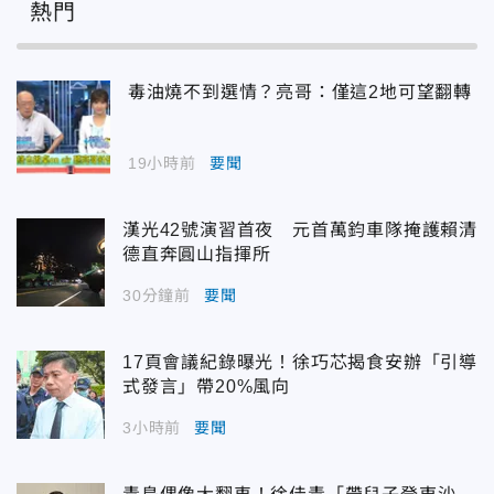
熱門
毒油燒不到選情？亮哥：僅這2地可望翻轉
19小時前
要聞
漢光42號演習首夜 元首萬鈞車隊掩護賴清
德直奔圓山指揮所
30分鐘前
要聞
17頁會議紀錄曝光！徐巧芯揭食安辦「引導
式發言」帶20%風向
3小時前
要聞