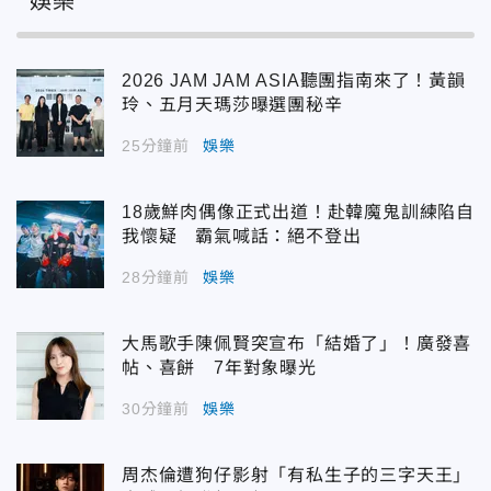
娛樂
2026 JAM JAM ASIA聽團指南來了！黃韻
玲、五月天瑪莎曝選團秘辛
25分鐘前
娛樂
18歲鮮肉偶像正式出道！赴韓魔鬼訓練陷自
我懷疑 霸氣喊話：絕不登出
28分鐘前
娛樂
大馬歌手陳佩賢突宣布「結婚了」！廣發喜
帖、喜餅 7年對象曝光
30分鐘前
娛樂
周杰倫遭狗仔影射「有私生子的三字天王」