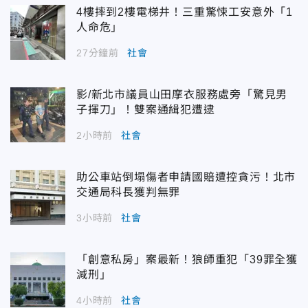
4樓摔到2樓電梯井！三重驚悚工安意外「1
人命危」
27分鐘前
社會
影/新北市議員山田摩衣服務處旁「驚見男
子揮刀」！雙案通緝犯遭逮
2小時前
社會
助公車站倒塌傷者申請國賠遭控貪污！北市
交通局科長獲判無罪
3小時前
社會
「創意私房」案最新！狼師重犯「39罪全獲
減刑」
4小時前
社會