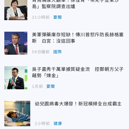
青鳥偶像大翻車！徐佳青「帶兒子登東沙
島」監察院調查出爐
21小時前
要聞
美軍彈藥庫存短缺！傳川普怒斥防長赫格塞
斯 白宮：沒這回事
58分鐘前
國際
吳子嘉秀千萬單據質疑金流 控鄭朝方父子
藉勢「煉金」
1天前
要聞
幼兒園病毒大爆發！新冠橫掃全台成霸主
2小時前
健康