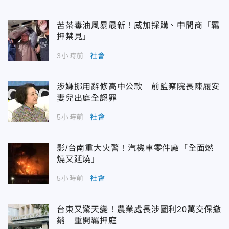
苦茶毒油風暴最新！威加採購、中間商「羈
押禁見」
3小時前
社會
涉嫌挪用辭修高中公款 前監察院長陳履安
妻兒出庭全認罪
5小時前
社會
影/台南重大火警！汽機車零件廠「全面燃
燒又延燒」
5小時前
社會
台東又驚天變！農業處長涉圖利20萬交保撤
銷 重開羈押庭