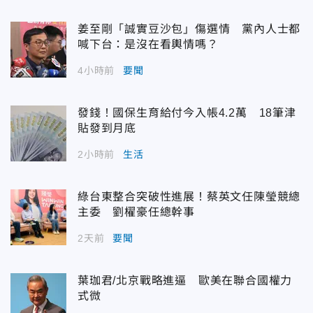
姜至剛「誠實豆沙包」傷選情 黨內人士都
喊下台：是沒在看輿情嗎？
4小時前
要聞
發錢！國保生育給付今入帳4.2萬 18筆津
貼發到月底
2小時前
生活
綠台東整合突破性進展！蔡英文任陳瑩競總
主委 劉櫂豪任總幹事
2天前
要聞
葉珈君/北京戰略進逼 歐美在聯合國權力
式微