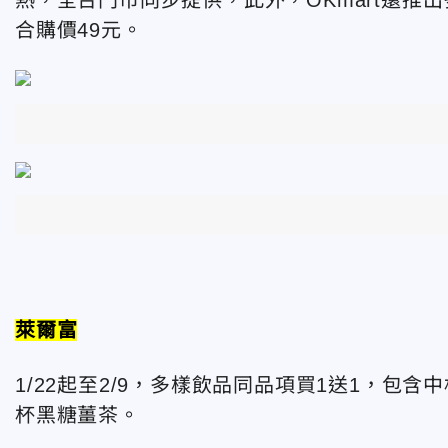
合購價49元。
萊爾富
1/22起至2/9，多樣飲品同品項買1送1，
杯黑糖薑茶。