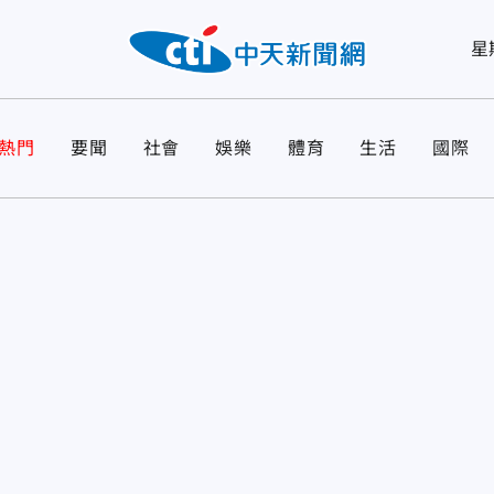
星
熱門
要聞
社會
娛樂
體育
生活
國際