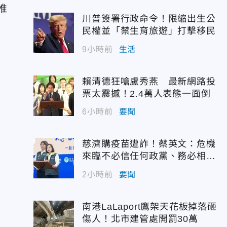
推
川普簽署行政命令！限縮出生公
民權並「禁生育旅遊」打擊移民
9小時前
生活
賴清德狂嗆盧秀燕 最新網路投
票太震撼！2.4萬人表態一面倒
6小時前
要聞
特
慈濟購疫苗遭詐！蔡英文：危機
來臨不必信任何政黨、務必相信
專業
2小時前
要聞
南港LaLaport鷹架天花板掉落砸
傷人！北市建管處開罰30萬