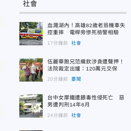
社會
血濺湖內！高雄82歲老翁機車失
控重摔 電桿旁慘死檢警相驗
17分鐘前
社會
伍麗華胞兄范織欽涉貪遭聲押！
法院裁定出爐：120萬元交保
20分鐘前
要聞
台中女摩鐵遭餵毒性侵死亡 惡
男遭判刑14年6月
24分鐘前
社會