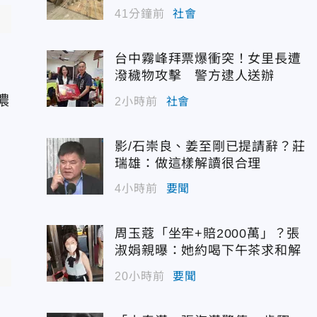
41分鐘前
社會
台中霧峰拜票爆衝突！女里長遭
潑穢物攻擊 警方逮人送辦
濃
2小時前
社會
影/石崇良、姜至剛已提請辭？莊
瑞雄：做這樣解讀很合理
4小時前
要聞
周玉蔻「坐牢+賠2000萬」？張
淑娟親曝：她約喝下午茶求和解
20小時前
要聞