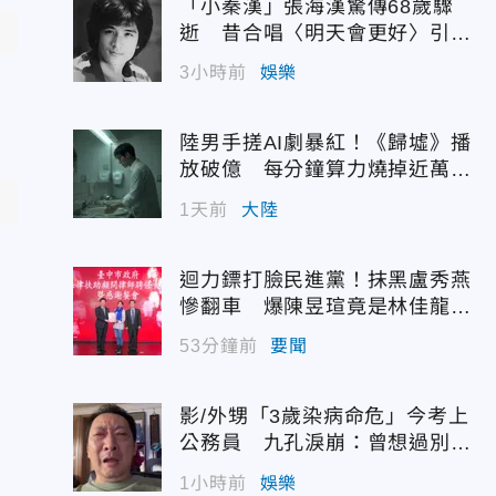
「小秦漢」張海漢驚傳68歲驟
逝 昔合唱〈明天會更好〉引追
憶
3小時前
娛樂
陸男手搓AI劇暴紅！《歸墟》播
放破億 每分鐘算力燒掉近萬台
幣
1天前
大陸
迴力鏢打臉民進黨！抹黑盧秀燕
慘翻車 爆陳昱瑄竟是林佳龍聘
用
53分鐘前
要聞
影/外甥「3歲染病命危」今考上
公務員 九孔淚崩：曾想過別救
他
1小時前
娛樂
，