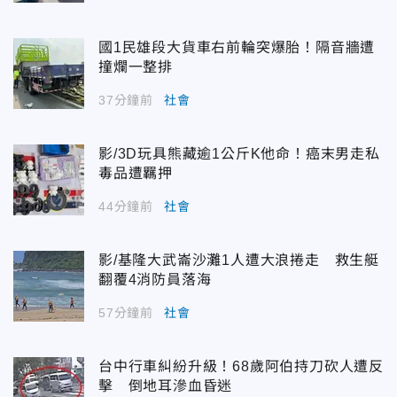
國1民雄段大貨車右前輪突爆胎！隔音牆遭
撞爛一整排
37分鐘前
社會
影/3D玩具熊藏逾1公斤K他命！癌末男走私
毒品遭羈押
44分鐘前
社會
影/基隆大武崙沙灘1人遭大浪捲走 救生艇
翻覆4消防員落海
57分鐘前
社會
台中行車糾紛升級！68歲阿伯持刀砍人遭反
擊 倒地耳滲血昏迷