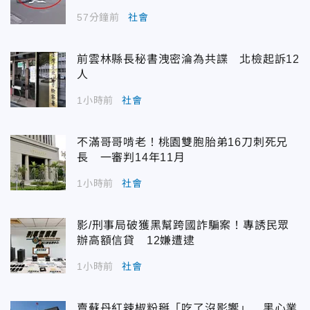
57分鐘前
社會
前雲林縣長秘書洩密淪為共諜 北檢起訴12
人
1小時前
社會
不滿哥哥啃老！桃園雙胞胎弟16刀刺死兄
長 一審判14年11月
1小時前
社會
影/刑事局破獲黑幫跨國詐騙案！專誘民眾
辦高額信貸 12嫌遭逮
1小時前
社會
賣蘇丹紅辣椒粉掰「吃了沒影響」 黑心業