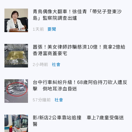
青鳥偶像大翻車！徐佳青「帶兒子登東沙
島」監察院調查出爐
1天前
要聞
囂張！美女律師詐騙慈濟10億！竟拿2億給
香港富商蓋豪宅
2小時前
社會
台中行車糾紛升級！68歲阿伯持刀砍人遭反
擊 倒地耳滲血昏迷
57分鐘前
社會
影/新店2公車靠站追撞 車上7歲童受傷送
醫