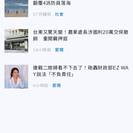
翻覆4消防員落海
57分鐘前
社會
台東又驚天變！農業處長涉圖利20萬交保撤
銷 重開羈押庭
18小時前
要聞
連戰二媳婦看不下去了！砲轟財政部EZ WA
Y說法「不負責任」
4小時前
要聞