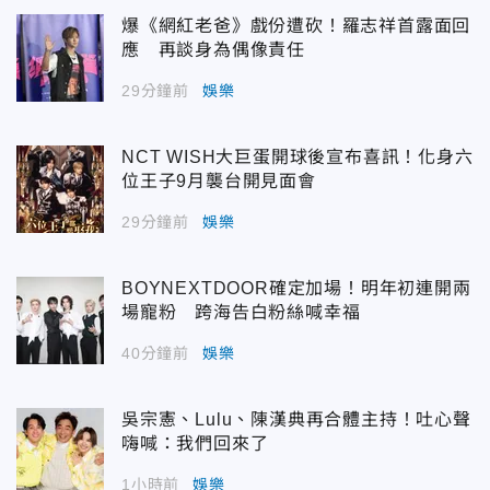
爆《網紅老爸》戲份遭砍！羅志祥首露面回
應 再談身為偶像責任
29分鐘前
娛樂
NCT WISH大巨蛋開球後宣布喜訊！化身六
位王子9月襲台開見面會
29分鐘前
娛樂
BOYNEXTDOOR確定加場！明年初連開兩
場寵粉 跨海告白粉絲喊幸福
40分鐘前
娛樂
吳宗憲、Lulu、陳漢典再合體主持！吐心聲
嗨喊：我們回來了
1小時前
娛樂