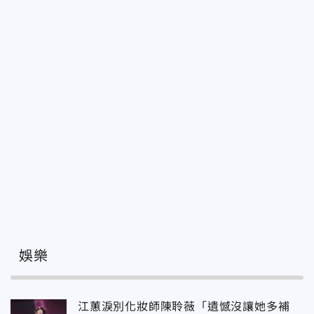
娛樂
江蕙淚別化妝師陳聆薇「遺憾沒讓她多補