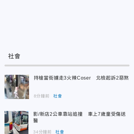
社會
持槍當街擄走3火辣Coser 北檢起訴2惡煞
8分鐘前
社會
影/新店2公車靠站追撞 車上7歲童受傷送
醫
34分鐘前
社會