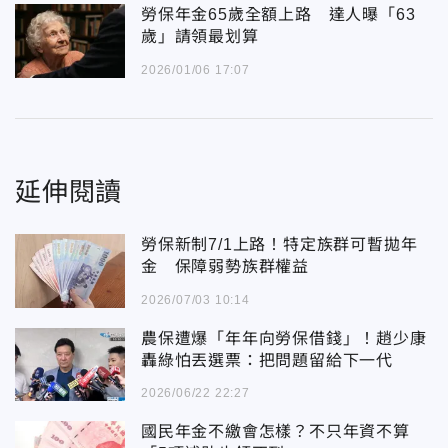
勞保年金65歲全額上路 達人曝「63
歲」請領最划算
2026/01/06 17:07
延伸閱讀
勞保新制7/1上路！特定族群可暫拋年
金 保障弱勢族群權益
2026/07/03 10:14
農保遭爆「年年向勞保借錢」！趙少康
轟綠怕丟選票：把問題留給下一代
2026/06/22 22:27
國民年金不繳會怎樣？不只年資不算