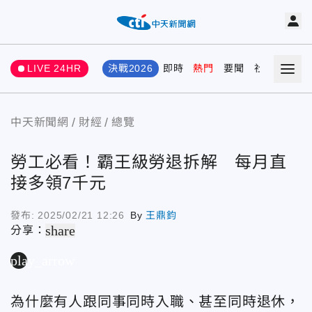
LIVE 24HR
決戰2026
即時
熱門
要聞
社會
娛樂
中天新聞網
財經
總覽
勞工必看！霸王級勞退拆解 每月直
接多領7千元
發布:
2025/02/21 12:26
By
王鼎鈞
share
分享：
play_arrow
為什麼有人跟同事同時入職、甚至同時退休，