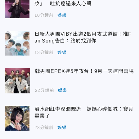
妝」 吐抗癌過來人心聲
10分鐘前
娛樂
日新人男團VIBY出道2個月攻武道館！推F
an Song告白：終於找到你
13分鐘前
娛樂
韓男團EPEX連5年攻台！9月一天連開兩場
22分鐘前
娛樂
潛水網紅李潤潤驟逝 媽媽心碎慟喊：寶貝
畢業了
23分鐘前
娛樂