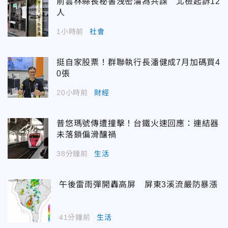
前雲林縣長秘書洩密淪為共諜 北檢起訴12
人
1小時前
社會
挺自家股票！群聯執行長潘健成7月加碼買4
0張
20小時前
財經
普悠瑪號傳遭撞擊！台鐵火速回應：連結器
未落鎖偏滑釀禍
38分鐘前
生活
午後雷雨彈開轟高屏 屏東3溪流嚴防暴漲
41分鐘前
生活