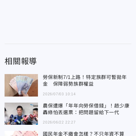
相關報導
勞保新制7/1上路！特定族群可暫拋年
金 保障弱勢族群權益
2026/07/03 10:14
農保遭爆「年年向勞保借錢」！趙少康
轟綠怕丟選票：把問題留給下一代
2026/06/22 22:27
國民年金不繳會怎樣？不只年資不算