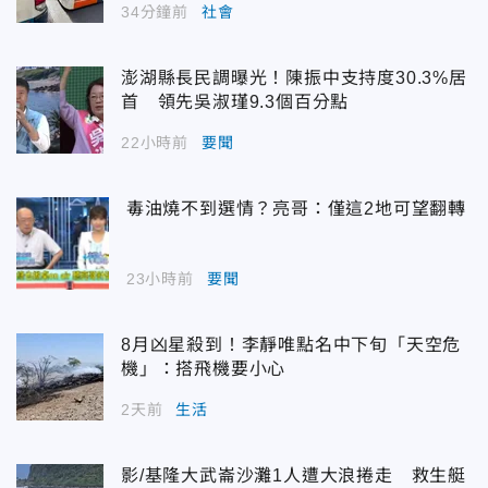
34分鐘前
社會
澎湖縣長民調曝光！陳振中支持度30.3%居
首 領先吳淑瑾9.3個百分點
22小時前
要聞
毒油燒不到選情？亮哥：僅這2地可望翻轉
23小時前
要聞
8月凶星殺到！李靜唯點名中下旬「天空危
機」：搭飛機要小心
2天前
生活
影/基隆大武崙沙灘1人遭大浪捲走 救生艇