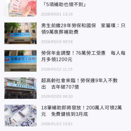
「5項補助也領不到」
2026/05/31 13:16
男生前繳28年勞保和國保 家屬嘆：只
領9萬喪葬補助費
2026/05/18 09:56
勞保年金調整！76萬勞工受惠 每人每
月多領1200元
2026/05/12 11:15
超高齡社會來臨！勞保連9年入不敷
出 去年破707億
2026/02/26 08:30
18筆補助即將發放！200萬人可領2萬
元 免費健檢到3月底
2026/01/13 15:01