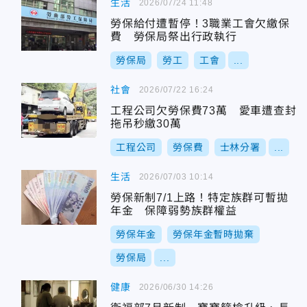
生活
2026/07/24 11:48
勞保給付遭暫停！3職業工會欠繳保
費 勞保局祭出行政執行
勞保局
勞工
工會
...
社會
2026/07/22 16:24
工程公司欠勞保費73萬 愛車遭查封
拖吊秒繳30萬
工程公司
勞保費
士林分署
...
生活
2026/07/03 10:14
勞保新制7/1上路！特定族群可暫拋
年金 保障弱勢族群權益
勞保年金
勞保年金暫時拋棄
勞保局
...
健康
2026/06/30 14:26