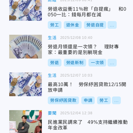
財經
勞退收益衝11％掀「自提瘋」 和0
050一比：錢每月都在減
勞工
退休金
勞退自提
...
生活
2025/12/08 10:40
勞退月領還是一次領？ 理財專
家：最重要的是別躺現金
勞退
勞退新制
一次領
...
生活
2025/12/07 10:03
最高10萬！ 勞保紓困貸款12/15開
放申請
勞保紓困貸款
申請
勞工
...
要聞
2025/12/04 12:38
民進黨民調來了 49%支持繼續推動
年金改革