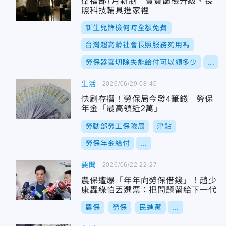
衛福部7月新制 寶寶篩檢升級、長
照科技輔具進家裡
新生兒篩檢何時全額免費
台灣超高齡社會長照服務夠用嗎
勞保器官切除失能給付可以領多少
...
生活
2026/06/29 08:40
快刷存摺！勞保局今發4筆錢 勞保
年金「最高領近2萬」
勞動部勞工保險局
津貼
勞保年金給付
...
要聞
2026/06/22 22:27
農保遭爆「年年向勞保借錢」！趙少
康轟綠怕丟選票：把問題留給下一代
農保
勞保
民進黨
...