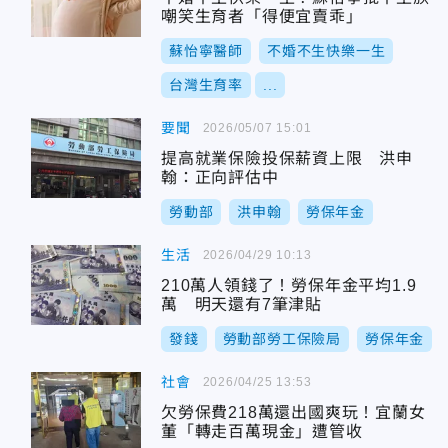
嘲笑生育者「得便宜賣乖」
蘇怡寧醫師
不婚不生快樂一生
台灣生育率
...
要聞
2026/05/07 15:01
提高就業保險投保薪資上限 洪申
翰：正向評估中
勞動部
洪申翰
勞保年金
生活
2026/04/29 10:13
210萬人領錢了！勞保年金平均1.9
萬 明天還有7筆津貼
發錢
勞動部勞工保險局
勞保年金
社會
2026/04/25 13:53
欠勞保費218萬還出國爽玩！宜蘭女
董「轉走百萬現金」遭管收