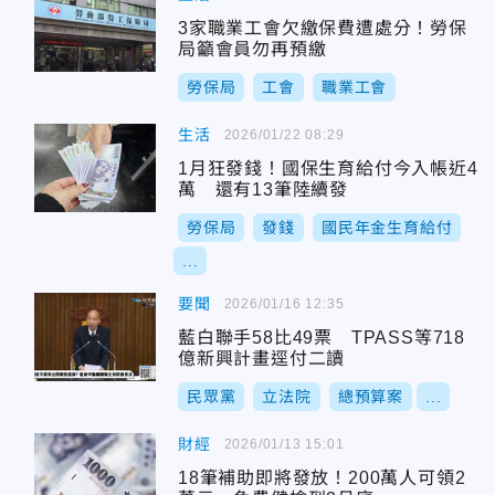
3家職業工會欠繳保費遭處分！勞保
局籲會員勿再預繳
勞保局
工會
職業工會
生活
2026/01/22 08:29
1月狂發錢！國保生育給付今入帳近4
萬 還有13筆陸續發
勞保局
發錢
國民年金生育給付
...
要聞
2026/01/16 12:35
藍白聯手58比49票 TPASS等718
億新興計畫逕付二讀
民眾黨
立法院
總預算案
...
財經
2026/01/13 15:01
18筆補助即將發放！200萬人可領2