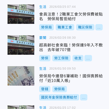
生活
2026/03/25 07:44
會員注意！2職業工會欠勞保費被點
名 勞保局暫拒給付
勞保局
職業工會
職災保險
...
要聞
2026/02/26 08:30
超高齡社會來臨！勞保連9年入不敷
出 去年破707億
勞保
勞工保險
收支
...
生活
2026/01/30 09:50
勞保局今連發6筆補助！國保喪葬給
付「近10萬入帳」
發錢
勞保局
國民年金保險喪葬給付
...
生活
2026/01/25 17:02