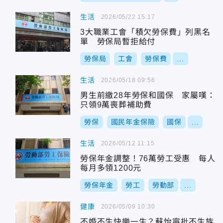
生活
2026/05/22 15:17
3大職業工會「積欠勞保費」列黑名
單 勞保局暫拒給付
勞保局
工會
勞保費
...
生活
2026/05/18 09:56
男生前繳28年勞保和國保 家屬嘆：
只領9萬喪葬補助費
勞保
國民年金保險
國保
...
生活
2026/05/12 11:15
勞保年金調整！76萬勞工受惠 每人
每月多領1200元
勞保年金
勞工
勞動部
...
健康
2026/05/09 10:30
不婚不生快樂一生？蘇怡寧批不生族