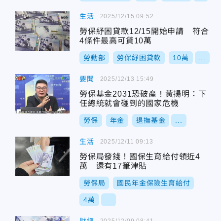
生活
2025/12/15 09:52
勞保紓困貸款12/15開始申請 符合
4條件最高可貸10萬
勞動部
勞保紓困貸款
10萬
...
要聞
2025/12/13 15:49
勞保基金2031恐破產！黃揚明：下
任總統就會碰到的國家危機
勞保
年金
退撫基金
...
生活
2025/12/11 09:13
勞保局發錢！國保生育給付領近4
萬 還有17筆津貼
勞保局
國民年金保險生育給付
4萬
...
2025/12/09 08:41