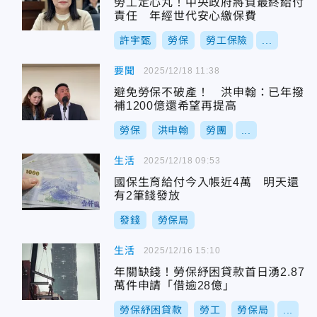
勞工定心丸！中央政府將負最終給付
責任 年經世代安心繳保費
許宇甄
勞保
勞工保險
...
要聞
2025/12/18 11:38
避免勞保不破產！ 洪申翰：已年撥
補1200億還希望再提高
勞保
洪申翰
勞團
...
生活
2025/12/18 09:53
國保生育給付今入帳近4萬 明天還
有2筆錢發放
發錢
勞保局
生活
2025/12/16 15:10
年關缺錢！勞保紓困貸款首日湧2.87
萬件申請「借逾28億」
勞保紓困貸款
勞工
勞保局
...