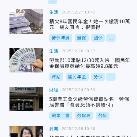
...
生活
2025/12/27 13:42
積欠8年國民年金！她一次繳清10萬
元 網友直言：很值得
勞保年資
勞保
國保
...
生活
2025/12/26 20:27
勞動部10津貼12/30起入帳 國民年
金保險喪葬給付最高領9.8萬元
津貼
國民年金
勞保
...
財經
2025/12/24 09:53
5職業工會欠繳勞保費遭點名 勞保
局警告「會員恐領不到給付」
職業工會
勞保局
勞保
要聞
2025/12/19 10:30