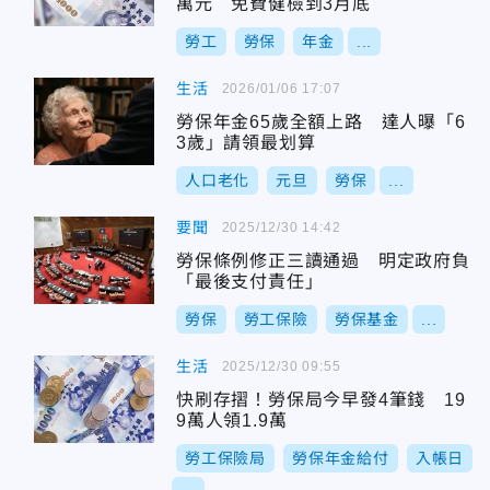
萬元 免費健檢到3月底
勞工
勞保
年金
...
生活
2026/01/06 17:07
勞保年金65歲全額上路 達人曝「6
3歲」請領最划算
人口老化
元旦
勞保
...
要聞
2025/12/30 14:42
勞保條例修正三讀通過 明定政府負
「最後支付責任」
勞保
勞工保險
勞保基金
...
生活
2025/12/30 09:55
快刷存摺！勞保局今早發4筆錢 19
9萬人領1.9萬
勞工保險局
勞保年金給付
入帳日