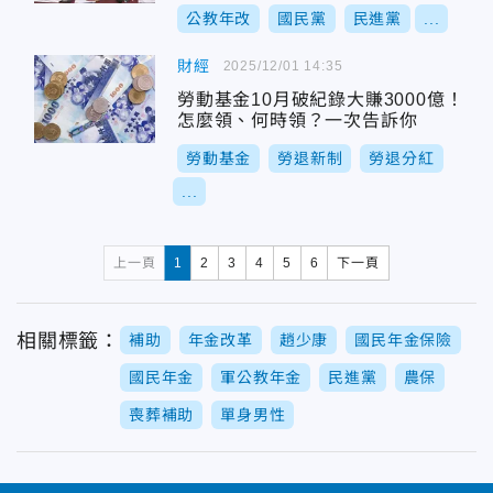
公教年改
國民黨
民進黨
...
財經
2025/12/01 14:35
勞動基金10月破紀錄大賺3000億！
怎麼領、何時領？一次告訴你
勞動基金
勞退新制
勞退分紅
...
上一頁
1
2
3
4
5
6
下一頁
相關標籤：
補助
年金改革
趙少康
國民年金保險
國民年金
軍公教年金
民進黨
農保
喪葬補助
單身男性