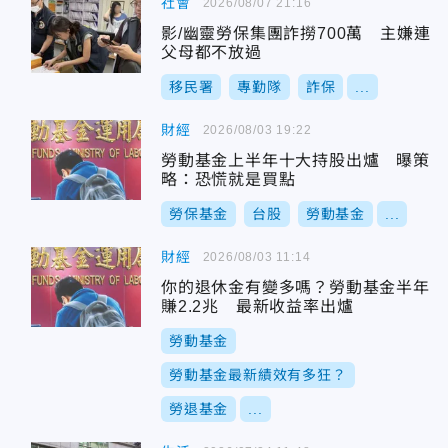
社會
2026/08/07 21:16
影/幽靈勞保集團詐撈700萬 主嫌連
父母都不放過
移民署
專勤隊
詐保
...
財經
2026/08/03 19:22
勞動基金上半年十大持股出爐 曝策
略：恐慌就是買點
勞保基金
台股
勞動基金
...
財經
2026/08/03 11:14
你的退休金有變多嗎？勞動基金半年
賺2.2兆 最新收益率出爐
勞動基金
勞動基金最新績效有多狂？
勞退基金
...