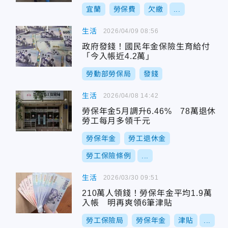
宜蘭
勞保費
欠繳
...
生活
2026/04/09 08:56
政府發錢！國民年金保險生育給付
「今入帳近4.2萬」
勞動部勞保局
發錢
生活
2026/04/08 14:42
勞保年金5月調升6.46% 78萬退休
勞工每月多領千元
勞保年金
勞工退休金
勞工保險條例
...
生活
2026/03/30 09:51
210萬人領錢！勞保年金平均1.9萬
入帳 明再爽領6筆津貼
勞工保險局
勞保年金
津貼
...