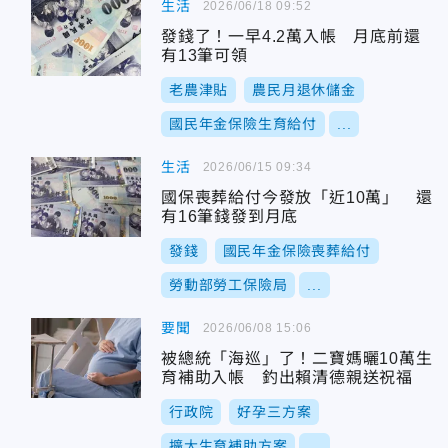
生活
2026/06/18 09:52
發錢了！一早4.2萬入帳 月底前還
有13筆可領
老農津貼
農民月退休儲金
國民年金保險生育給付
...
生活
2026/06/15 09:34
國保喪葬給付今發放「近10萬」 還
有16筆錢發到月底
發錢
國民年金保險喪葬給付
勞動部勞工保險局
...
要聞
2026/06/08 15:06
被總統「海巡」了！二寶媽曬10萬生
育補助入帳 釣出賴清德親送祝福
行政院
好孕三方案
擴大生育補助方案
...