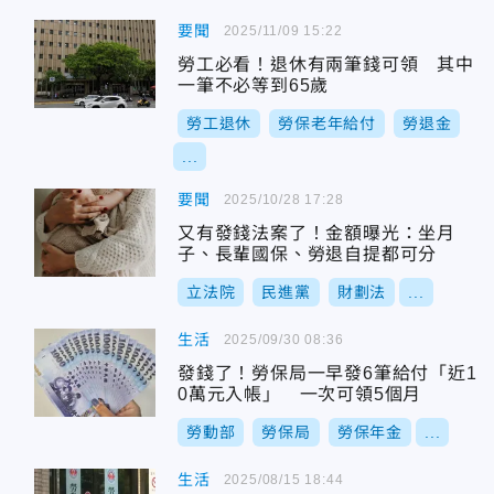
要聞
2025/11/09 15:22
勞工必看！退休有兩筆錢可領 其中
一筆不必等到65歲
勞工退休
勞保老年給付
勞退金
...
要聞
2025/10/28 17:28
又有發錢法案了！金額曝光：坐月
子、長輩國保、勞退自提都可分
立法院
民進黨
財劃法
...
生活
2025/09/30 08:36
發錢了！勞保局一早發6筆給付「近1
0萬元入帳」 一次可領5個月
勞動部
勞保局
勞保年金
...
生活
2025/08/15 18:44