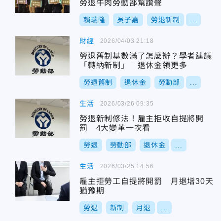
勞退牛肉勞動部幫讚聲
賴瑞隆
吳子嘉
勞退新制
...
財經
2026/04/03 21:18
勞退舊制基數滿了怎麼辦？學者建議
「轉納新制」 退休金領更多
勞退舊制
退休金
勞動部
...
生活
2026/03/26 09:35
勞退新制修法！雇主拒收自提將開
罰 4大變革一次看
勞退
勞動部
退休金
...
生活
2026/03/25 14:56
雇主拒勞工自提將開罰 月退增30天
猶豫期
勞退
新制
月退
...