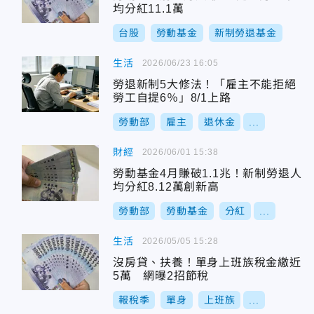
均分紅11.1萬
台股
勞動基金
新制勞退基金
生活
2026/06/23 16:05
勞退新制5大修法！「雇主不能拒絕
勞工自提6％」8/1上路
勞動部
雇主
退休金
...
財經
2026/06/01 15:38
勞動基金4月賺破1.1兆！新制勞退人
均分紅8.12萬創新高
勞動部
勞動基金
分紅
...
生活
2026/05/05 15:28
沒房貸、扶養！單身上班族稅金繳近
5萬 網曝2招節稅
報稅季
單身
上班族
...