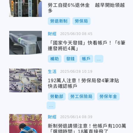
勞工自提6%退休金 越早開始領越
多
勞退新制
勞保局
財經
2025/06/30 08:45
「國家今天發錢」快看帳戶！「6筆
連發將近4萬」
補助
發錢
帳戶
...
生活
2025/06/28 10:19
192萬人注意！勞保局發4筆津貼
快去確認帳戶
勞動部
勞工保險局
勞保年金
...
財經
2025/06/14 08:39
新制勞退請領注意！他帳戶有100萬
「選錯時間」18萬直接飛了