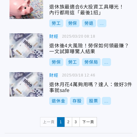
退休族最適合6大投資工具曝光！
內行都用這「最後1招」
勞工
勞保
勞退
...
財經
2025/03/20 08:18
退休後4大風險！勞保如何領最賺？
一文試算曝驚人結果
勞保
勞工
勞保局
...
財經
2025/03/18 12:46
退休月花4萬夠用嗎？達人：做好3件
事就safe
退休金
存股
股票
...
上一頁
1
2
3
下一頁