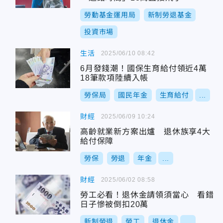
勞動基金運用局
新制勞退基金
投資市場
生活
2025/06/10 08:42
6月發錢潮！國保生育給付領近4萬
18筆款項陸續入帳
勞保局
國民年金
生育給付
...
財經
2025/06/09 10:24
高齡就業新方案出爐 退休族享4大
給付保障
勞保
勞退
年金
...
財經
2025/06/02 08:58
勞工必看！退休金請領須當心 看錯
日子慘被倒扣20萬
新制勞退
勞工
退休金
...