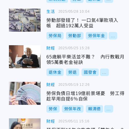
生活
2025/05/28 10:04
勞動部發錢了！ 一口氣4筆款項入
帳 超過192萬人受益
勞保局
勞動部
勞保年金
...
財經
2025/05/25 15:28
65歲躺平樂活並不難？ 內行教戰月
領5萬養老金祕訣
退休金
勞退
國發會
...
財經
2025/05/19 12:26
勞保負債日增19億前景堪憂 勞工得
趁早用自提6％自保
勞保
勞保年改
賴清德
...
財經
2025/05/11 15:16