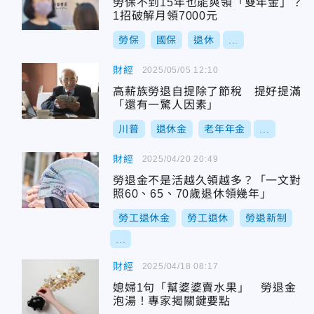
勞保不到15年也能爽領「雙年金」？
1招破解月領7000元
勞保
國保
退休
...
財經
2025/05/05 12:10
高薪族勞退自提除了節稅 提好提滿
「還有一驚人因素」
川普
退休金
老年年金
...
財經
2025/04/20 20:49
勞退金不是活越久領越多？「一文對
照60、65、70歲退休領幾年」
勞工退休金
勞工退休
勞退新制
...
財經
2025/04/18 08:17
媳婦1句「幫婆婆賣水果」 勞退金
泡湯！專家揭關鍵要點