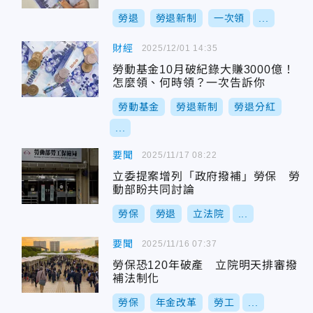
勞退
勞退新制
一次領
...
財經
2025/12/01 14:35
勞動基金10月破紀錄大賺3000億！
怎麼領、何時領？一次告訴你
勞動基金
勞退新制
勞退分紅
...
要聞
2025/11/17 08:22
立委提案增列「政府撥補」勞保 勞
動部盼共同討論
勞保
勞退
立法院
...
要聞
2025/11/16 07:37
勞保恐120年破產 立院明天排審撥
補法制化
勞保
年金改革
勞工
...