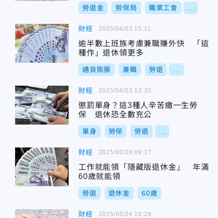
勞退金
勞保局
職業工會
...
財經
2025/04/03 15:11
逾半數上班族考慮兼職賺外快 「這
種作」退休領更多
通貨膨脹
兼職
勞退
...
財經
2025/04/03 12:35
懲罰單身？這3種人辛苦繳一生勞
保 退休恐全數充公
單身
勞保
勞退
...
財經
2025/03/28 09:17
工作就能領「隱藏版退休金」 年滿
60歲就能領
勞退
退休金
60歲
財經
2025/03/24 10:28