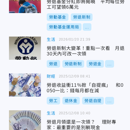
勞退基金分紅即將揭曉 平均每位勞
工可望領6萬元
勞動基金
勞退新制
勞動基金運用局
...
生活
2026/01/20 21:39
勞退新制大變革！重點一次看 月退
30天內可改一次領
勞退
勞退新制
勞退金
...
財經
2025/12/09 08:41
勞退收益衝11％掀「自提瘋」 和0
050一比：錢每月都在減
勞工
退休金
勞退自提
...
生活
2025/12/08 10:40
勞退月領還是一次領？ 理財專
家：最重要的是別躺現金