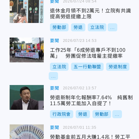
要聞
2026/07/24 08:54
退休金月領不到2萬元！立院有共識
提高勞退提繳上限
勞動部
勞退
立法院
...
要聞
2026/07/23 14:53
工作25年「6成勞退專戶不到100
萬」 勞團促修法增雇主提繳率
立法院
五一行動聯盟
勞退制度
...
要聞
2026/07/02 13:57
勞退新制年化報酬率7.64% 純舊制
11.5萬勞工能加入自提了！
行政院會
勞退
勞動部
...
要聞
2026/07/01 11:35
勞動基金前五月大賺1.4兆！勞工平