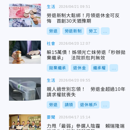
生活
2026/04/21 09:51
勞退新制大鬆綁！月領退休金可反
悔 首創30天猶豫期
勞退
勞退新制
勞工
...
社會
2026/04/20 12:07
躲15萬債！姊領光亡妹勞退「秒辦拋
棄繼承」 法院抓包判無效
拋棄繼承
退休金
繼承權
...
生活
2026/04/20 09:55
親人過世別忘領！ 勞退金超過10年
請求權就喪失
勞退
請領
退休帳戶
...
要聞
2026/04/17 15:14
力甩「最弱」參選人陰霾 賴瑞隆端