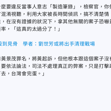
什麼要違反當事人意志「製造筆錄」，檢察官，你
官混淆視聽，利用大家被長時間偵訊，搞不清楚情
供，在沒有證據的狀況下，拿其他無關的案子恐嚇
積率，「這真的太過分了！」
殺到見骨 學者：劉世芳或將出手清理戰場
扣黃景茂罪名，將黃起訴，但他根本跟這個案子沒
，要依法論法，司法不處理真正的弊案，只是打擊
下去，台灣會完蛋。」