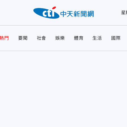
星
熱門
要聞
社會
娛樂
體育
生活
國際