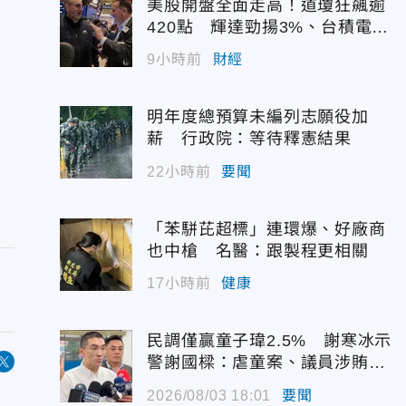
美股開盤全面走高！道瓊狂飆逾
420點 輝達勁揚3%、台積電A
DR續強
9小時前
財經
明年度總預算未編列志願役加
薪 行政院：等待釋憲結果
22小時前
要聞
「苯駢芘超標」連環爆、好廠商
也中槍 名醫：跟製程更相關
17小時前
健康
民調僅贏童子瑋2.5% 謝寒冰示
警謝國樑：虐童案、議員涉賄雙
重打擊
2026/08/03 18:01
要聞