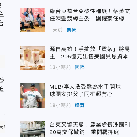
檢
綠台東整合突破性進展！蔡英文
主
任陳瑩競總主委 劉櫂豪任總幹
台
事
1天前
要聞
源自高雄！手搖飲「貢茶」將易
主 205億元出售美國貝恩資本
13小時前
國際
卷
MLB/李大浩受邀為水手開球
迫
球團安排父子同框超有心
19小時前
體育
台東又驚天變！農業處長涉圖利
天新聞）
20萬交保撤銷 重開羈押庭