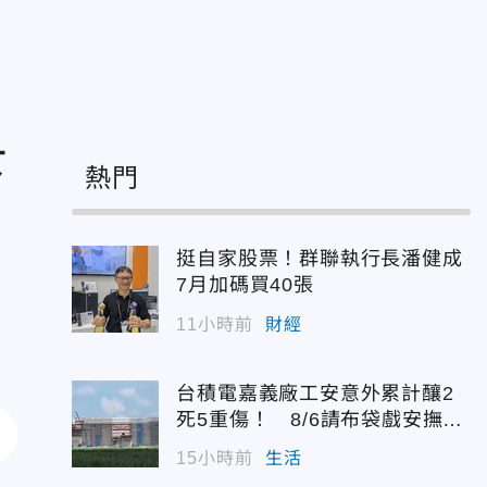
下
熱門
挺自家股票！群聯執行長潘健成
7月加碼買40張
11小時前
財經
台積電嘉義廠工安意外累計釀2
死5重傷！ 8/6請布袋戲安撫好
兄弟
15小時前
生活