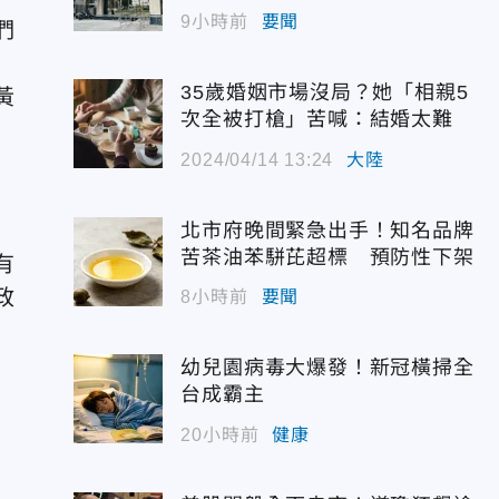
9小時前
要聞
們
35歲婚姻市場沒局？她「相親5
黃
次全被打槍」苦喊：結婚太難
2024/04/14 13:24
大陸
北市府晚間緊急出手！知名品牌
苦茶油苯駢芘超標 預防性下架
有
政
8小時前
要聞
幼兒園病毒大爆發！新冠橫掃全
台成霸主
20小時前
健康