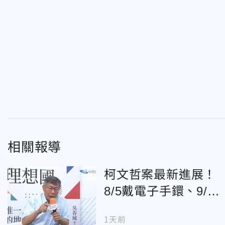
相關報導
柯文哲案最新進展！
8/5戴電子手鐶、9/8
二審首次開庭
1天前