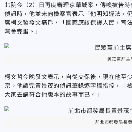
北院今（2）日再度審理京華城案，傳喚被告時
偵訊時，他並未向檢察官表示「他明知違法，
席柯文哲發文痛斥，「國家應該保護人民，司
灣會完蛋。」
民眾黨前主
柯文哲今晚發文表示，自從交保後，現在他至
宗。他讀完黃景茂的偵訊筆錄逐字稿指控，「
大家去講符合他版本的故事而已。」
前北市都發局長