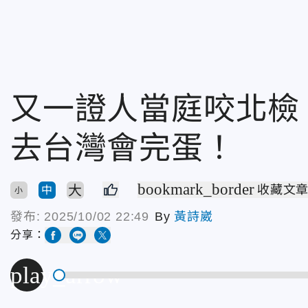
又一證人當庭咬北檢
去台灣會完蛋！
bookmark_border
大
收藏文
中
小
發布:
2025/10/02 22:49
By
黃詩崴
分享：
play_arrow