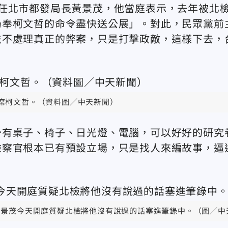
任北市都發局長黃景茂，他當庭表示，去年被北
仍奉柯文哲的命令盡快送公展」。對此，民眾黨前
法不處理真正的弊案，只是打擊政敵，這樣下去，
席柯文哲。（資料圖／中天新聞）
少有桌子、椅子、日光燈、電腦，可以好好的研究
檢察官根本已有預設立場，只是找人來編故事，逼
黃景茂今天開庭質疑北檢將他沒有說過的話塞進筆錄中。（圖／中