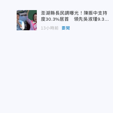
澎湖縣長民調曝光！陳振中支持
度30.3%居首 領先吳淑瑾9.3個
百分點
13小時前
要聞