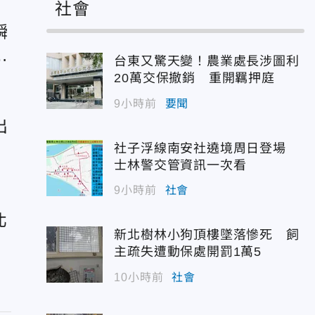
社會
瞬
台東又驚天變！農業處長涉圖利
20萬交保撤銷 重開羈押庭
9小時前
要聞
出
社子浮線南安社遶境周日登場
士林警交管資訊一次看
9小時前
社會
北
新北樹林小狗頂樓墜落慘死 飼
主疏失遭動保處開罰1萬5
10小時前
社會