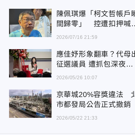
陳佩琪爆「柯文哲帳戶
間歸零」 控遭扣押喊
「民進黨主導的法院」
2026/07/16 21:59
應佳妤形象翻車？代母
征選議員 遭抓包深夜街
頭抽菸被男環抱
2026/05/26 10:07
京華城20%容獎違法 
市都發局公告正式撤銷
2026/05/22 21:33