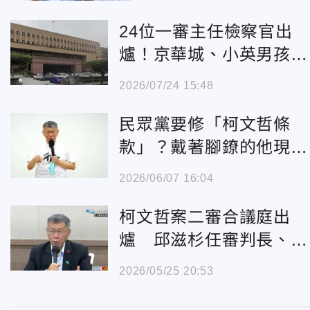
24位一審主任檢察官出
爐！京華城、小英男孩案
承辦人升官
2026/07/24 15:48
民眾黨要修「柯文哲條
款」？戴著腳鐐的他現身
說法了
2026/06/07 16:04
柯文哲案二審合議庭出
爐 邱滋杉任審判長、呂
寧莉受命
2026/05/25 20:53