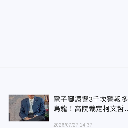
電子腳鐶響3千次警報
烏龍！高院裁定柯文哲8
5改戴電子手鐶
2026/07/27 14:37