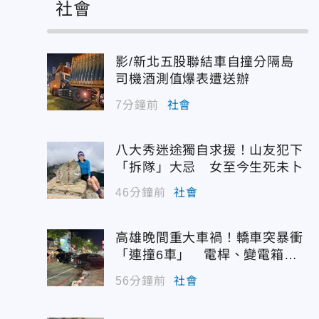
社會
影/新北五股聯結車自撞分隔島
司機酒測值爆表遭送辦
7分鐘前
社會
八大秀迷途獨自求援！山友犯下
「拆隊」大忌 女至今生死未卜
46分鐘前
社會
高雄晚間重大車禍！轎車突暴衝
「連撞6車」 電桿、變電箱全
遭殃
56分鐘前
社會