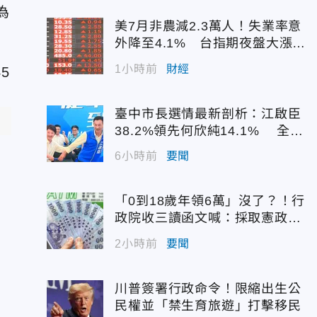
為
美7月非農減2.3萬人！失業率意
外降至4.1% 台指期夜盤大漲7
45點
1小時前
財經
臺中市長選情最新剖析：江啟臣
）
38.2%領先何欣純14.1% 全世
代支持度全面居首
6小時前
要聞
她
「0到18歲年領6萬」沒了？！行
政院收三讀函文喊：採取憲政作
為
2小時前
要聞
川普簽署行政命令！限縮出生公
民權並「禁生育旅遊」打擊移民