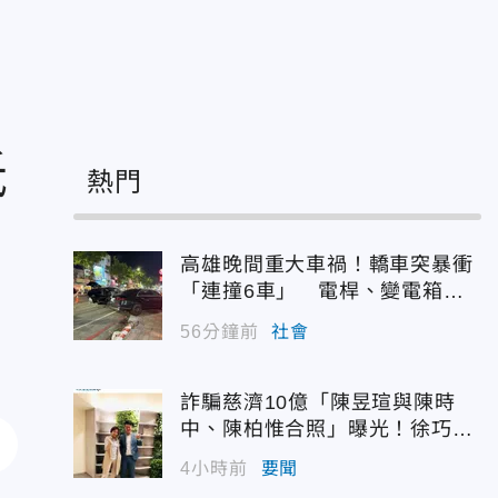
抵
熱門
高雄晚間重大車禍！轎車突暴衝
「連撞6車」 電桿、變電箱全
遭殃
56分鐘前
社會
詐騙慈濟10億「陳昱瑄與陳時
中、陳柏惟合照」曝光！徐巧芯
震撼出手
4小時前
要聞