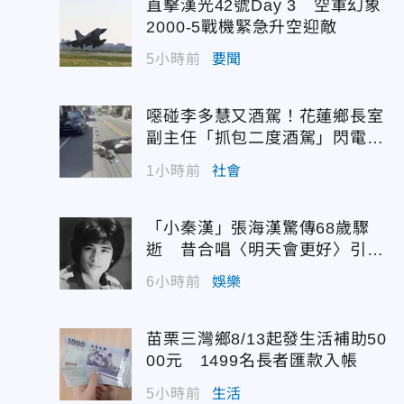
直擊漢光42號Day 3 空軍幻象
2000-5戰機緊急升空迎敵
5小時前
要聞
噁碰李多慧又酒駕！花蓮鄉長室
副主任「抓包二度酒駕」閃電請
辭
1小時前
社會
「小秦漢」張海漢驚傳68歲驟
逝 昔合唱〈明天會更好〉引追
憶
6小時前
娛樂
苗栗三灣鄉8/13起發生活補助50
00元 1499名長者匯款入帳
5小時前
生活