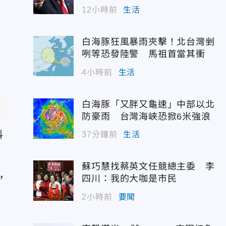
12小時前
生活
白海豚狂風暴雨夾擊！北台灣剉
咧等恐發陸警 馬祖首當其衝
4小時前
生活
白海豚「又胖又龜速」中部以北
防豪雨 台灣海峽恐掀6米強浪
料
37分鐘前
生活
蘇巧慧找蔡英文任競總主委 李
，
四川：我的大咖是市民
2小時前
要聞