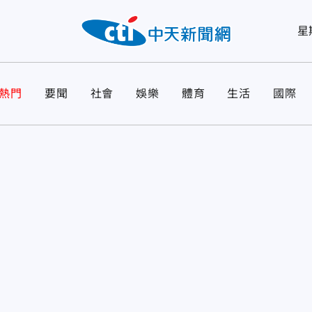
星
熱門
要聞
社會
娛樂
體育
生活
國際