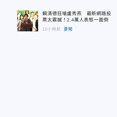
賴清德狂嗆盧秀燕 最新網路投
票太震撼！2.4萬人表態一面倒
10小時前
要聞