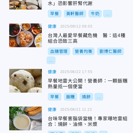
水」恐影響肝腎代謝
早餐
黃軒醫師
牛奶
...
健康
2025/09/12 09:05
台灣人最愛早餐藏危機 醫：這4種
組合恐致三高
血糖管理
營養均衡
劉博仁醫師
...
健康
2025/06/22 17:55
早餐地雷大公開！營養師：一顆飯糰
熱量抵一個便當
早餐
飯糰
燒餅
...
健康
2025/06/21 11:22
台味早餐害腦袋當機！專家曝地雷組
合：燒餅、油條、米漿