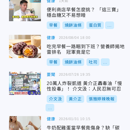
健康
1天前
便利商店早餐怎麼挑？ 「這三寶」
穩血糖又不易想睡
早餐
燒餅油條
蛋白質
...
健康
2026/08/04 18:00
吃完早餐一路睏到下班？營養師揭地
雷排名 冠軍竟是它
早餐
燒餅油條
吐司
...
要聞
2026/07/26 19:35
20萬人炸裂凱道 黃介正轟毒油「慢
性投毒」！ 介文汲：人民忍無可忍
介文汲
黃介正
張雅婷辣晚報
...
健康
2026/01/31 10:15
牛奶配雞蛋當早餐竟傷身？缺「碳