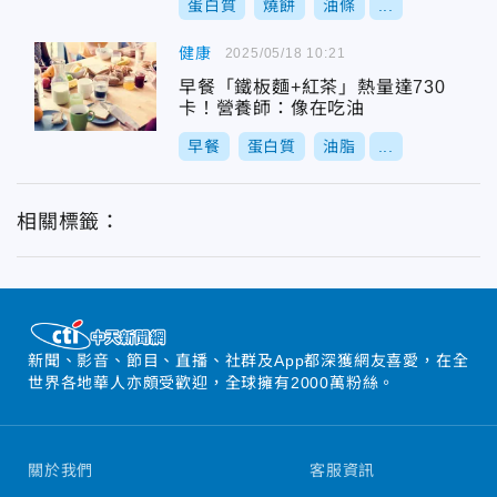
蛋白質
燒餅
油條
...
健康
2025/05/18 10:21
早餐「鐵板麵+紅茶」熱量達730
卡！營養師：像在吃油
早餐
蛋白質
油脂
...
相關標籤：
新聞、影音、節目、直播、社群及App都深獲網友喜愛，在全
世界各地華人亦頗受歡迎，全球擁有2000萬粉絲。
關於我們
客服資訊