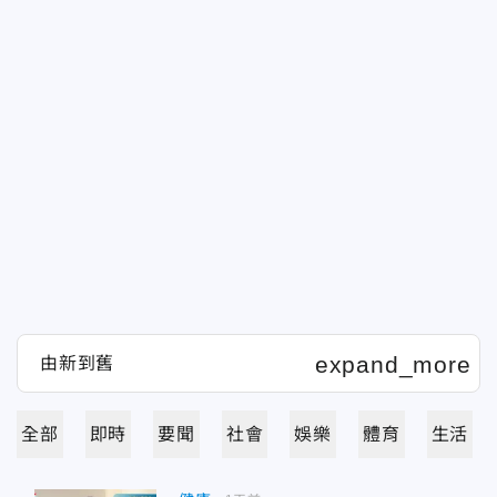
全部
即時
要聞
社會
娛樂
體育
生活