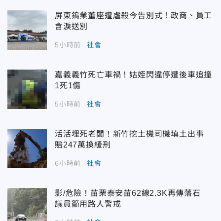
屏東鎢業董座遭虐殺今告別式！政商、員工
含淚送別
5小時前
社會
嘉義義竹死亡車禍！姑姪閃違停遭後車追撞
1死1傷
5小時前
社會
活活埋死老闆！新竹挖土機司機填土出事
賠247萬換緩刑
6小時前
社會
影/危險！苗栗泰安苗62線2.3K再傳落石
議員籲用路人警戒