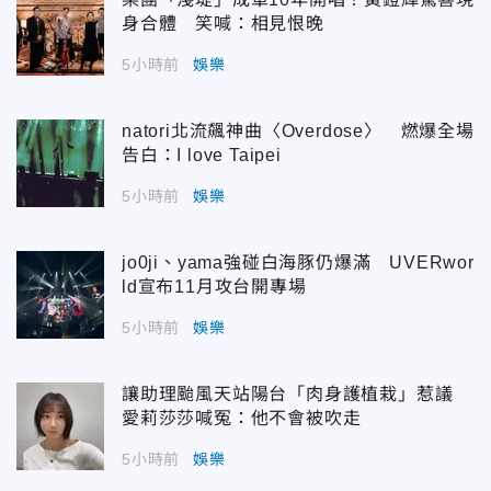
身合體 笑喊：相見恨晚
5小時前
娛樂
natori北流飆神曲〈Overdose〉 燃爆全場
告白：I love Taipei
5小時前
娛樂
jo0ji、yama強碰白海豚仍爆滿 UVERwor
ld宣布11月攻台開專場
5小時前
娛樂
讓助理颱風天站陽台「肉身護植栽」惹議
愛莉莎莎喊冤：他不會被吹走
5小時前
娛樂