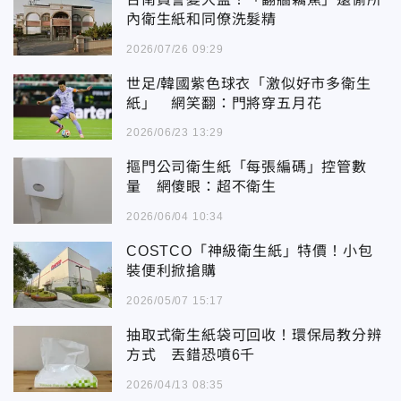
內衛生紙和同僚洗髮精
2026/07/26 09:29
世足/韓國紫色球衣「激似好市多衛生
紙」 網笑翻：門將穿五月花
2026/06/23 13:29
摳門公司衛生紙「每張編碼」控管數
量 網傻眼：超不衛生
2026/06/04 10:34
COSTCO「神級衛生紙」特價！小包
裝便利掀搶購
2026/05/07 15:17
抽取式衛生紙袋可回收！環保局教分辨
方式 丟錯恐噴6千
2026/04/13 08:35