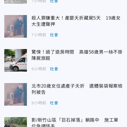
7小時前
社會
殺人罪嫌重大！產嬰夭折藏屍5天 19歲女
大生遭聲押
7小時前
社會
驚悚！過了退房時間 高雄58歲男一絲不掛
陳屍旅館
9小時前
社會
北市20歲女住處產子夭折 遺體裝袋報案檢
列被告
9小時前
社會
影/新竹山區「巨石掉落」躺路中 施工單
位急調怪手