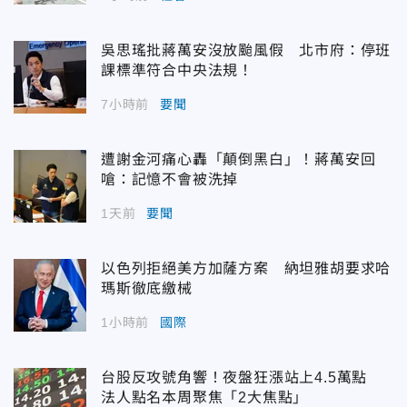
吳思瑤批蔣萬安沒放颱風假 北市府：停班
課標準符合中央法規！
7小時前
要聞
遭謝金河痛心轟「顛倒黑白」！蔣萬安回
嗆：記憶不會被洗掉
1天前
要聞
以色列拒絕美方加薩方案 納坦雅胡要求哈
瑪斯徹底繳械
1小時前
國際
台股反攻號角響！夜盤狂漲站上4.5萬點
法人點名本周聚焦「2大焦點」