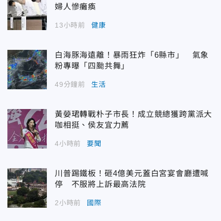
婦人慘癱瘓
13小時前
健康
白海豚海遠離！暴雨狂炸「6縣市」 氣象
粉專曝「四颱共舞」
49分鐘前
生活
黃嫈珺轉戰朴子市長！成立競總獲跨黨派大
咖相挺、侯友宜力薦
4小時前
要聞
川普踢鐵板！砸4億美元蓋白宮宴會廳遭喊
停 不服將上訴最高法院
2小時前
國際