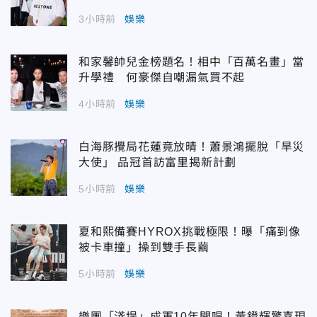
3小時前
娛樂
和家馨帥兒金榜題名！相中「百萬名畫」當
升學禮 何豪傑自嘲漏氣買不起
4小時前
娛樂
白海豚攪局花蓮竟放晴！蕭景鴻擺脫「旱災
大使」 品冠首訪富里揭新計劃
5小時前
娛樂
夏和熙備賽HYROX挑戰極限！曝「痛到像
被卡車撞」操到雙手長繭
5小時前
娛樂
樂團「淺堤」成軍10年開唱！黃鐙輝驚喜現