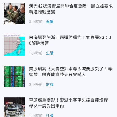
漢光42號演習展開聯合反登陸 顧立雄要求
精進臨戰應變
3小時前
要聞
白海豚登陸浙江雨彈仍續炸！氣象署23：3
0解除海警
1小時前
生活
美股創高《大賣空》本尊卻喊要股災了！專
家酸：唱衰成癮整天只會嚇人
3小時前
財經
車頭嚴重變形！澎湖小客車失控自撞燈桿
母女一度受困車內
1小時前
社會