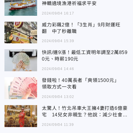
神轎遶境漁港祈福求平安
2024/09/04 16:17
威力彩飆2億！「3生肖」9月財運旺
翻 中了秒離職
2024/09/04 15:39
快訊/連9漲！最低工資明年調至2萬859
0元、時薪190元
2024/09/04 14:46
發錢啦！40萬長者「爽領1500元」
領取方式一次看
2024/09/04 13:02
太驚人！竹北吊車大王擁4妻打造6億豪
宅 14兒女非親生？他說：減少社會悲
劇
2024/09/04 11:39