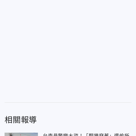
相關報導
台南員警變大盜！「翻牆竊蕉」還偷所