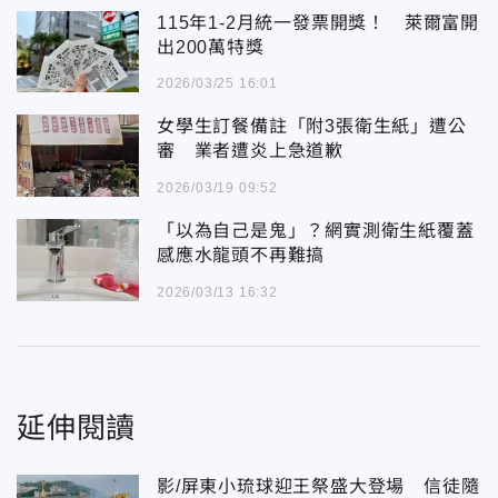
115年1-2月統一發票開獎！ 萊爾富開
出200萬特獎
2026/03/25 16:01
女學生訂餐備註「附3張衛生紙」遭公
審 業者遭炎上急道歉
2026/03/19 09:52
「以為自己是鬼」？網實測衛生紙覆蓋
感應水龍頭不再難搞
2026/03/13 16:32
延伸閱讀
影/屏東小琉球迎王祭盛大登場 信徒隨