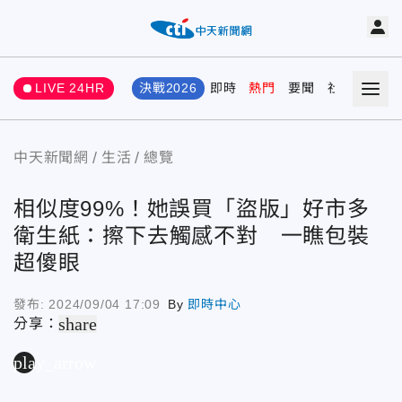
LIVE 24HR
決戰2026
即時
熱門
要聞
社會
娛樂
中天新聞網
生活
總覽
相似度99%！她誤買「盜版」好市多
衛生紙：擦下去觸感不對 一瞧包裝
超傻眼
發布:
2024/09/04 17:09
By
即時中心
share
分享：
play_arrow