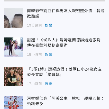
南韓影帝劉亞仁與男友人親密照外流 韓網
掀熱議
19分鐘前
娛樂
甜翻！《蜘蛛人》湯姆霍蘭德辦結婚派對
傳在豪華別墅秘密舉辦
15小時前
娛樂
「3碩1博」遭疑造假！姜厚任小24歲女友
發長文談「學邏輯」
17小時前
娛樂
河智媛化身「阿美公主」挨批 親曝心情：
始料未及