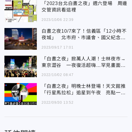
「2023台北白晝之夜」週六登場 周邊
交管資訊看這裡
2023/10/06 22:39
白晝之夜10/7來了！信義區「12小時不
夜城」 北市府、市議會、國父紀念館
重磅登場
2023/09/17 17:01
「白晝之夜」掀萬人人潮！士林夜市→
東京澀谷 一夜復活超嗨…罕見畫面曝
光
2022/10/02 08:47
「白晝之夜」明晚士林登場！天文館推
「行星馬拉松」追星到午夜 亮點一次
看
2022/09/30 13:52