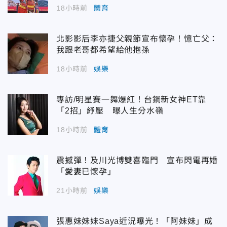
18小時前
體育
北影影后李亦捷父親節宣布懷孕！憶亡父：
我跟老哥都希望給他抱孫
18小時前
娛樂
專訪/明星賽一舞爆紅！台鋼新女神ET靠
「2招」紓壓 曝人生分水嶺
18小時前
體育
震撼彈！及川光博雙喜臨門 宣布閃電再婚
「愛妻已懷孕」
21小時前
娛樂
張惠妹妹妹Saya近況曝光！「阿妹妹」成