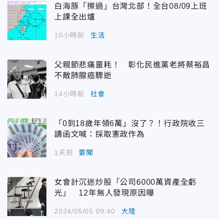
白海豚「擦過」台灣北部！全台08/09上班
上課全出爐
10小時前
生活
父親節悲痛噩耗！ 彰化民進黨老將蔡裕昌
不敵肺腺癌驟逝
14小時前
社會
「0到18歲年領6萬」沒了？！行政院收三
讀函文喊：採取憲政作為
1天前
要聞
女會計沉迷炒股「公司6000萬資產全虧
光」 12年無人發現原因曝
2024/05/05 09:40
大陸