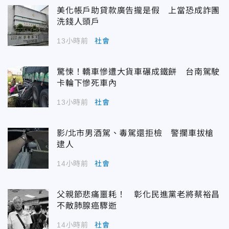
美化帳戶助貸款廣告攏是假 上當恐成詐團
洗錢人頭戶
13小時前
社會
驚悚！轎車慘遭大貨車碾成鐵餅 台南駕駛
卡輪下慘死車內
13小時前
社會
影/北市男酒駕、毒駕還拒檢 警攔車拔槍
逮人
14小時前
社會
父親節悲痛噩耗！ 彰化民進黨老將蔡裕昌
不敵肺腺癌驟逝
14小時前
社會