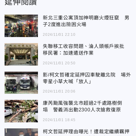
延伸閱讀
新北三重公寓頂加神明廳火煙狂竄 男
子2度進出險困火場
2024/11/01 22:10
失聯移工收容問題、淪人頭帳戶挨批
移民署：加速遣送作業
2024/11/01 20:50
影/柯文哲確定延押囚車駛離北院 場外
零星小草大喊「放人」
2024/11/01 20:06
康芮颱風強襲北市超過2千處路樹倒
塌 警義消出動2300人次搶救復原
2024/11/01 18:45
柯文哲延押理由曝光！遭裁定繼續羈押