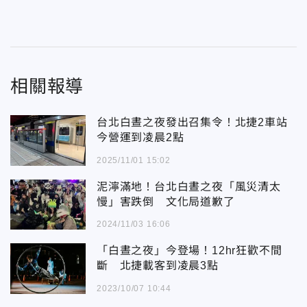
相關報導
台北白晝之夜發出召集令！北捷2車站
今營運到凌晨2點
2025/11/01 15:02
泥濘滿地！台北白晝之夜「風災清太
慢」害跌倒 文化局道歉了
2024/11/03 16:06
「白晝之夜」今登場！12hr狂歡不間
斷 北捷載客到凌晨3點
2023/10/07 10:44