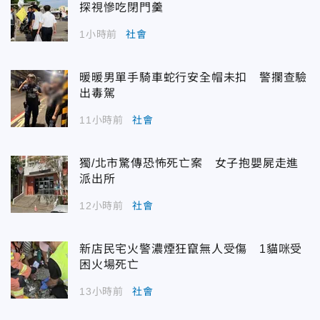
探視慘吃閉門羹
1小時前
社會
暖暖男單手騎車蛇行安全帽未扣 警攔查驗
出毒駕
11小時前
社會
獨/北市驚傳恐怖死亡案 女子抱嬰屍走進
派出所
12小時前
社會
新店民宅火警濃煙狂竄無人受傷 1貓咪受
困火場死亡
13小時前
社會