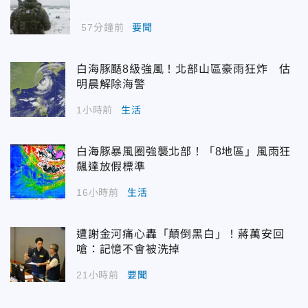
57分鐘前
要聞
白海豚颳8級強風！北部山區豪雨狂炸 估
明晨解除海警
1小時前
生活
白海豚暴風圈強襲北部！「8地區」風雨狂
飆達放假標準
16小時前
生活
遭謝金河痛心轟「顛倒黑白」！蔣萬安回
嗆：記憶不會被洗掉
21小時前
要聞