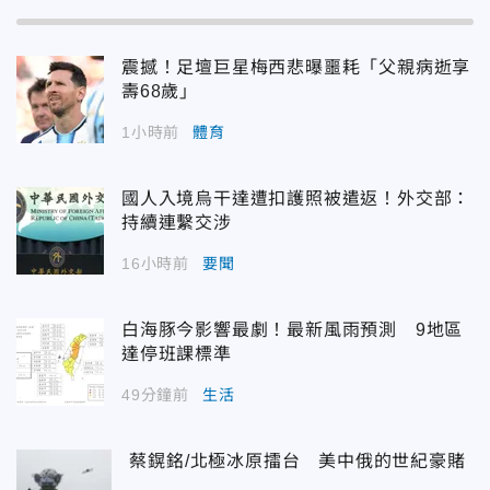
震撼！足壇巨星梅西悲曝噩耗「父親病逝享
壽68歲」
1小時前
體育
國人入境烏干達遭扣護照被遣返！外交部：
持續連繫交涉
16小時前
要聞
白海豚今影響最劇！最新風雨預測 9地區
達停班課標準
49分鐘前
生活
蔡鎤銘/北極冰原擂台 美中俄的世紀豪賭