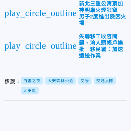
新北三重公寓頂加
神明廳火煙狂竄
play_circle_outline
男子2度進出險困火
場
失聯移工收容問
題、淪人頭帳戶挨
play_circle_outline
批 移民署：加速
遣送作業
白晝之夜
大安森林公園
交管
交通大隊
標籤：
大安區