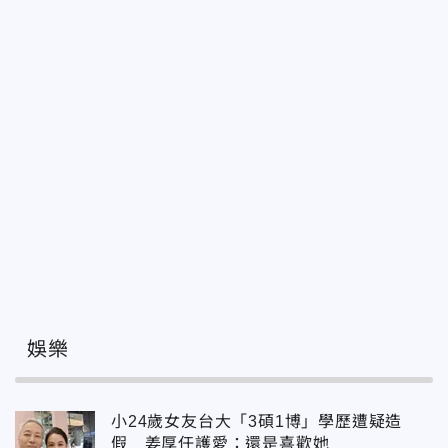
娛樂
小24歲女友台大「3碩1博」學歷遭疑造
假 姜厚任護愛：還是喜歡她