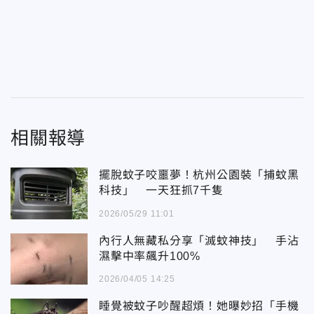
相關報導
擺脫蚊子咬噩夢！杭州公園裝「捕蚊黑
科技」 一天狂抓7千隻
2026/05/29 11:01
內行人無藏私分享「滅蚊神技」 手沾
濕擊中率飆升100%
2026/04/05 14:25
睡覺被蚊子吵醒超煩！她曝妙招「手機