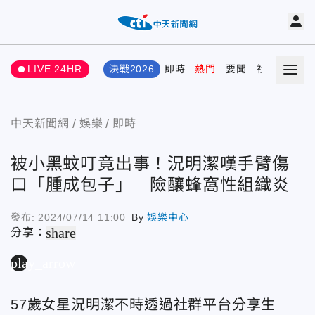
LIVE 24HR
決戰2026
即時
熱門
要聞
社會
娛樂
中天新聞網
娛樂
即時
被小黑蚊叮竟出事！況明潔嘆手臂傷
口「腫成包子」 險釀蜂窩性組織炎
發布:
2024/07/14 11:00
By
娛樂中心
share
分享：
play_arrow
57歲女星況明潔不時透過社群平台分享生