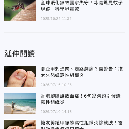
全球暖化無蚊國家失守！冰島驚見蚊子
現蹤 科學界震驚
2025/10/22 11:34
延伸閱讀
腳趾甲刺進肉、走路劇痛？醫警告：拖
太久恐蜂窩性組織炎
2026/07/16 10:26
香港腳險釀敗血症！6旬翁海釣引發蜂
窩性組織炎
2026/07/10 14:18
糖友剪趾甲釀蜂窩性組織炎慘截肢！雷