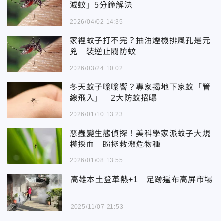
滅蚊」5分鐘解決
2026/04/02 14:35
家裡蚊子打不完？抽油煙機排風孔是元
兇 裝逆止閥防蚊
2026/03/24 10:02
冬天蚊子嗡嗡響？專家揭地下家蚊「管
線飛入」 2大防蚊招曝
2026/01/10 13:23
惡蟲變生態偵探！美科學家派蚊子大規
模採血 盼拯救瀕危物種
2026/01/08 13:55
高雄本土登革熱+1 足跡遍布高屏市場
2025/11/07 21:53