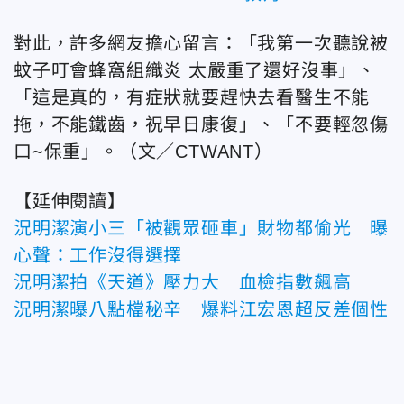
對此，許多網友擔心留言：「我第一次聽說被
蚊子叮會蜂窩組織炎 太嚴重了還好沒事」、
「這是真的，有症狀就要趕快去看醫生不能
拖，不能鐵齒，祝早日康復」、「不要輕忽傷
口~保重」。（文／CTWANT）
【延伸閱讀】
況明潔演小三「被觀眾砸車」財物都偷光 曝
心聲：工作沒得選擇
況明潔拍《天道》壓力大 血檢指數飆高
況明潔曝八點檔秘辛 爆料江宏恩超反差個性