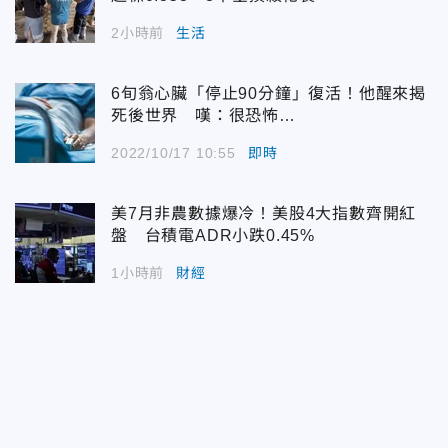
2小時前
生活
6旬翁心臟「停止90分鐘」復活！他醒來揭
死後世界 嘆：很恐怖…
2022/10/17 10:55
即時
美7月非農數據爆冷！美股4大指數齊開紅
盤 台積電ADR小跌0.45%
1小時前
財經