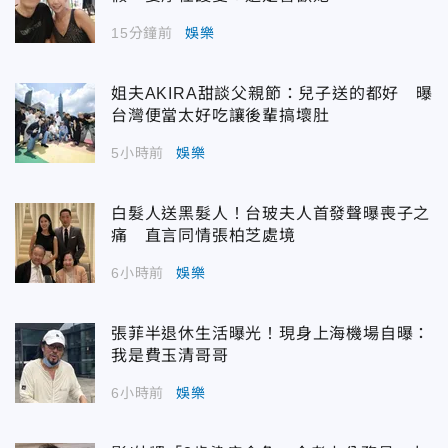
15分鐘前
娛樂
姐夫AKIRA甜談父親節：兒子送的都好 曝
台灣便當太好吃讓後輩搞壞肚
5小時前
娛樂
白髮人送黑髮人！台玻夫人首發聲曝喪子之
痛 直言同情張柏芝處境
6小時前
娛樂
張菲半退休生活曝光！現身上海機場自曝：
我是費玉清哥哥
6小時前
娛樂