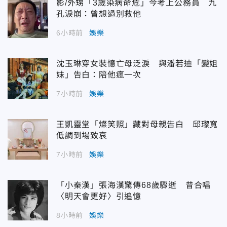
影/外甥「3歲染病命危」今考上公務員 九
孔淚崩：曾想過別救他
6小時前
娛樂
沈玉琳穿女裝憶亡母泛淚 與潘若迪「變姐
妹」告白：陪他瘋一次
7小時前
娛樂
王凱靈堂「燦笑照」藏對母親告白 邱瓈寬
低調到場致哀
7小時前
娛樂
「小秦漢」張海漢驚傳68歲驟逝 昔合唱
〈明天會更好〉引追憶
8小時前
娛樂