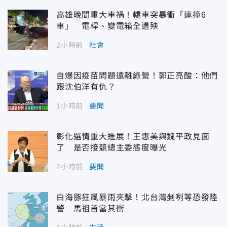
高雄晚間重大車禍！轎車突暴衝「連撞6
車」 電桿、變電箱全遭殃
2小時前
社會
自爆因疫苗問題遠離綠營！郭正亮酸：他們
跟沈伯洋有仇？
1小時前
要聞
彰化選情重大進展！王惠美與魏平政見面
了 是否接競總主委態度曝光
2小時前
要聞
白海豚狂風暴雨夾擊！北台灣剉咧等恐發陸
警 馬祖首當其衝