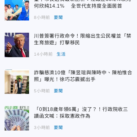
何欣純14.1% 全世代支持度全面居首
8小時前
要聞
川普簽署行政命令！限縮出生公民權並「禁
生育旅遊」打擊移民
14小時前
生活
詐騙慈濟10億「陳昱瑄與陳時中、陳柏惟合
照」曝光！徐巧芯震撼出手
5小時前
要聞
「0到18歲年領6萬」沒了？！行政院收三
讀函文喊：採取憲政作為
3小時前
要聞