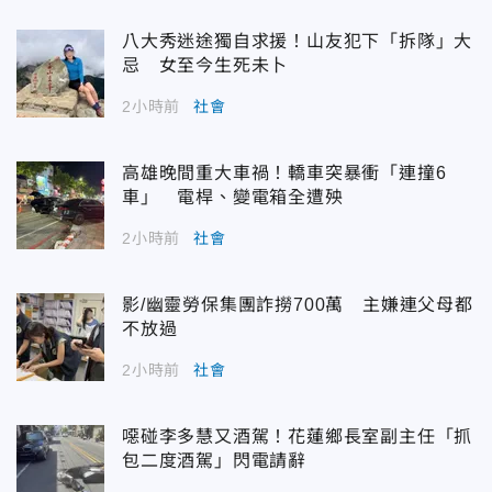
八大秀迷途獨自求援！山友犯下「拆隊」大
忌 女至今生死未卜
2小時前
社會
高雄晚間重大車禍！轎車突暴衝「連撞6
車」 電桿、變電箱全遭殃
2小時前
社會
影/幽靈勞保集團詐撈700萬 主嫌連父母都
不放過
2小時前
社會
噁碰李多慧又酒駕！花蓮鄉長室副主任「抓
包二度酒駕」閃電請辭