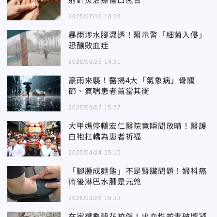
射針灸治療傷口癒合
2026/07/10 10:26
暴雨涉水腳濕透！醫示警「細菌入侵」
恐釀敗血症
2026/06/25 14:31
豪雨來襲！醫揭4大「氣象病」骨關
節、氣喘患者首當其衝
2026/06/07 15:57
大甲媽停轎宏仁醫院竟瞬間放晴！醫護
白袍扛轎為患者祈福
2026/04/24 15:15
「腳腫成麵龜」不是腎臟問題！婦科癌
術後淋巴水腫是元兇
2026/03/26 15:38
在家遭龜殼花咬傷！出血性蛇毒破壞凝