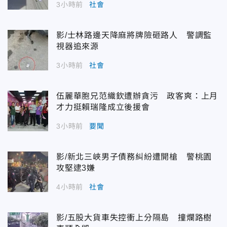
3小時前
社會
影/士林路邊天降麻將牌險砸路人 警調監
視器追來源
3小時前
社會
伍麗華胞兄范織欽遭辦貪污 政客爽：上月
才力挺賴瑞隆成立後援會
3小時前
要聞
影/新北三峽男子債務糾紛遭開槍 警桃園
攻堅逮3嫌
4小時前
社會
影/五股大貨車失控衝上分隔島 撞爛路樹