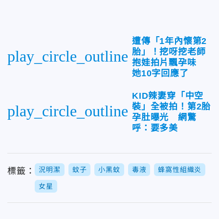
遭傳「1年內懷第2
胎」！挖呀挖老師
play_circle_outline
抱娃拍片飄孕味
她10字回應了
KID辣妻穿「中空
裝」全被拍！第2胎
play_circle_outline
孕肚曝光 網驚
呼：要多美
況明潔
蚊子
小黑蚊
毒液
蜂窩性組織炎
標籤：
女星