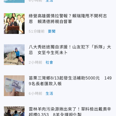
6小時前
生活
綠營高雄選情拉警報？賴瑞隆甩不開柯志
恩 賴清德將親自督軍
51分鐘前
要聞
八大秀迷途獨自求援！山友犯下「拆隊」大
忌 女至今生死未卜
2小時前
社會
苗栗三灣鄉8/13起發生活補助5000元 149
9名長者匯款入帳
6小時前
生活
雲林羊肉污染源揪出來了！草料檢出戴奧辛
超標0.353 8羊全撲殺化製