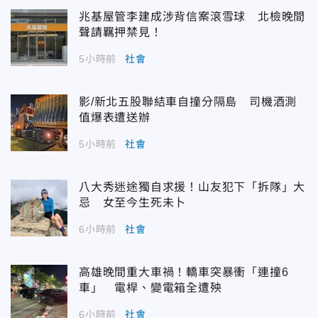
兆基屋管李建成涉背信案滾雪球 北檢晚間
聲請羈押禁見！
5小時前
社會
影/新北五股聯結車自撞分隔島 司機酒測
值爆表遭送辦
5小時前
社會
八大秀迷途獨自求援！山友犯下「拆隊」大
忌 女至今生死未卜
6小時前
社會
高雄晚間重大車禍！轎車突暴衝「連撞6
車」 電桿、變電箱全遭殃
6小時前
社會