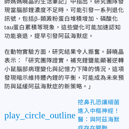
師媽媽曉晶的生活筆記」中指出，研究團隊發
現當腦部鋰濃度不足時，可能引發一系列退化
訊號，包括β-類澱粉蛋白堆積增加、磷酸化
tau蛋白累積等現象，這些變化可能加速認知
功能衰退，提早引發阿茲海默症。
在動物實驗方面，研究結果令人振奮。薛曉晶
表示：「研究團隊證實，補充鋰鹽能顯著逆轉
小鼠腦部病理變化與記憶力下降的情況，這項
發現暗示維持體內鋰的平衡，可能成為未來預
防與延緩阿茲海默症的新策略。」
挖鼻孔恐讓細菌
進入中樞神經！
play_circle_outline
醫：與阿茲海默
症存在關聯