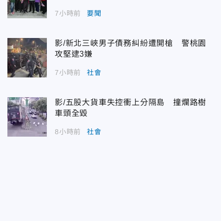
7小時前
要聞
影/新北三峽男子債務糾紛遭開槍 警桃園
攻堅逮3嫌
7小時前
社會
影/五股大貨車失控衝上分隔島 撞爛路樹
車頭全毀
8小時前
社會