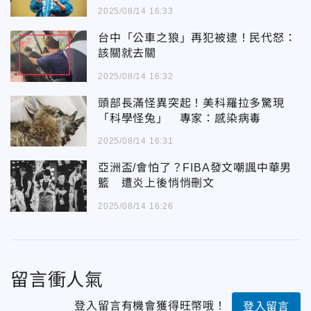
2025/08/14 16:33
台中「公車之狼」再犯被逮！民代怒：
該關就去關
2025/08/14 16:32
頭部長滿怪異突起！美科羅拉多驚現
「科學怪兔」 專家：感染病毒
2025/08/14 16:31
亞洲盃/會怕了？FIBA發文嘲諷中華男
籃 遭炎上後悄悄刪文
2025/08/14 16:26
留言衝人氣
登入留言有機會獲得旺幣哦！
登入留言