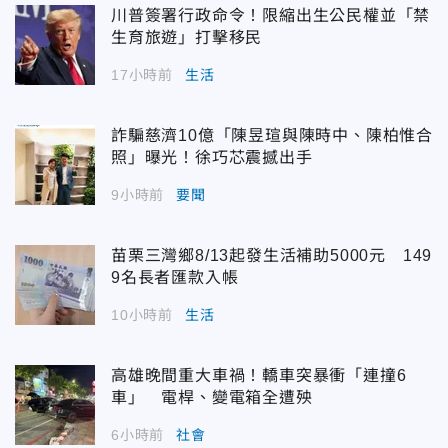
川普簽署行政命令！限縮出生公民權並「禁
生育旅遊」打擊移民
17小時前
生活
詐騙慈濟10億「陳昱瑄與陳時中、陳柏惟合
照」曝光！徐巧芯震撼出手
9小時前
要聞
苗栗三灣鄉8/13起發生活補助5000元 149
9名長者匯款入帳
10小時前
生活
高雄晚間重大車禍！轎車突暴衝「連撞6
車」 電桿、變電箱全遭殃
6小時前
社會