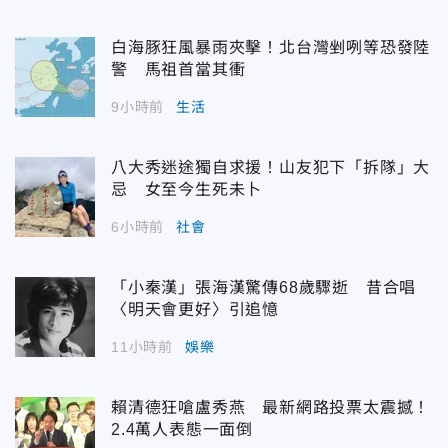
白海豚狂風暴雨夾擊！北台灣剉咧等恐發陸
警 馬祖首當其衝
9小時前
生活
八大秀迷途獨自求援！山友犯下「拆隊」大
忌 女至今生死未卜
6小時前
社會
「小秦漢」張海漢驚傳68歲驟逝 昔合唱
〈明天會更好〉引追憶
11小時前
娛樂
賴清德狂嗆盧秀燕 最新網路投票太震撼！
2.4萬人表態一面倒