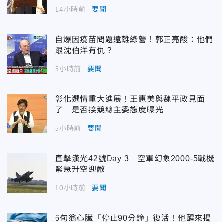
14小時前
要聞
自爆因疫苗問題遠離綠營！郭正亮酸：他們
跟沈伯洋有仇？
5小時前
要聞
彰化選情重大進展！王惠美與魏平政見面
了 是否接競總主委態度曝光
5小時前
要聞
直擊漢光42號Day 3 空軍幻象2000-5戰機
緊急升空迎敵
10小時前
要聞
6旬翁心臟「停止90分鐘」復活！他醒來揭