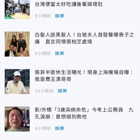
台灣便當太好吃讓後輩搞壞肚
9小時前
娛樂
白髮人送黑髮人！台玻夫人首發聲曝喪子之
痛 直言同情張柏芝處境
9小時前
娛樂
張菲半退休生活曝光！現身上海機場自曝：
我是費玉清哥哥
10小時前
娛樂
影/外甥「3歲染病命危」今考上公務員 九
孔淚崩：曾想過別救他
9小時前
娛樂