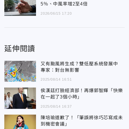
5％、中風率增2至4倍
2026/06/15 17:20
延伸閱讀
又有颱風將生成？雙低壓系統發展中
專家：對台無影響
2025/08/14 16:51
侯漢廷打臉經濟部！再爆郭智輝「快樂
在一起了3個小時」
2025/08/14 16:37
陳培瑜道歉了！「筆誤將徐巧芯寫成未
到機密會議」