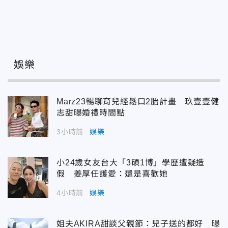
娛樂
Marz23暢聊育兒經鬆口2胎計畫 玖壹壹健
志甜曝婚禮時間點
3小時前
娛樂
小24歲女友台大「3碩1博」學歷遭疑造
假 姜厚任護愛：還是喜歡她
4小時前
娛樂
姐夫AKIRA甜談父親節：兒子送的都好 曝