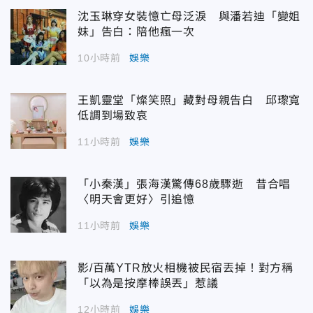
沈玉琳穿女裝憶亡母泛淚 與潘若迪「變姐
妹」告白：陪他瘋一次
10小時前
娛樂
王凱靈堂「燦笑照」藏對母親告白 邱瓈寬
低調到場致哀
11小時前
娛樂
「小秦漢」張海漢驚傳68歲驟逝 昔合唱
〈明天會更好〉引追憶
11小時前
娛樂
影/百萬YTR放火相機被民宿丟掉！對方稱
「以為是按摩棒誤丟」惹議
12小時前
娛樂