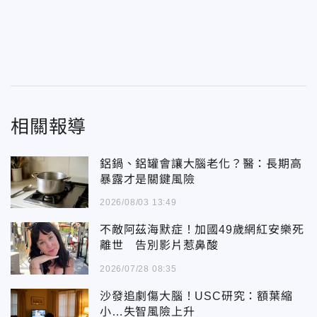
相關報導
鋁鍋、鋁罐會讓大腦老化？醫：長期高
暴露才是關鍵風險
2026/08/03 13:49
不敵阿茲海默症！加國49歲網紅安樂死
離世 告別影片惹鼻酸
2026/07/28 08:35
沙發追劇傷大腦！USC研究：額葉縮
小…失智風險上升