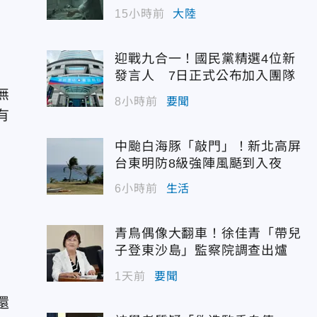
幣
透
15小時前
大陸
迎戰九合一！國民黨精選4位新
發言人 7日正式公布加入團隊
無
8小時前
要聞
有
中颱白海豚「敲門」！新北高屏
台東明防8級強陣風颳到入夜
6小時前
生活
青鳥偶像大翻車！徐佳青「帶兒
子登東沙島」監察院調查出爐
1天前
要聞
還