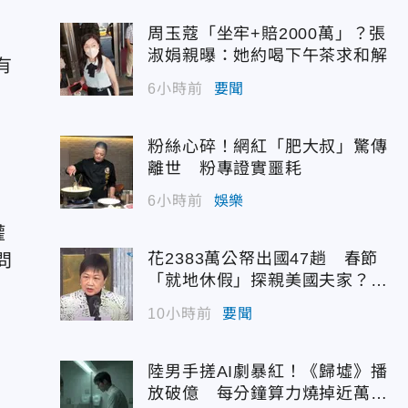
周玉蔻「坐牢+賠2000萬」？張
淑娟親曝：她約喝下午茶求和解
有
6小時前
要聞
粉絲心碎！網紅「肥大叔」驚傳
離世 粉專證實噩耗
6小時前
娛樂
權
花2383萬公帑出國47趟 春節
問
「就地休假」探親美國夫家？徐
佳青回應了
10小時前
要聞
陸男手搓AI劇暴紅！《歸墟》播
放破億 每分鐘算力燒掉近萬台