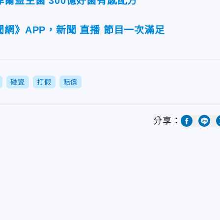
爾益生菌 300億好菌有感配方
網》APP，新聞 直播 節目一次滿足
碰瓷
打假
賠償
分享：