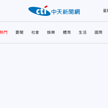
星
熱門
要聞
社會
娛樂
體育
生活
國際