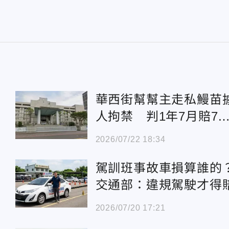
華西街幫幫主走私鰻苗
人拘禁 判1年7月賠71
萬
2026/07/22 18:34
駕訓班事故車損算誰的
交通部：違規駕駛才得
2026/07/20 17:21