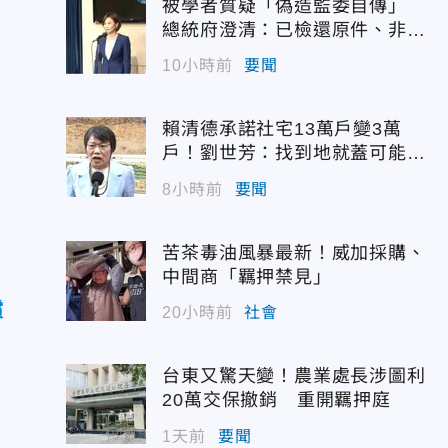
被學者質疑「偽造監委自傳」
總統府澄清：已檢還原件、非府
方提供
10小時前
要聞
賴清德承諾社宅13萬戶變3萬
戶！劉世芳：找到地就蓋可能變
空餘屋
8小時前
要聞
苦茶毒油風暴最新！威加採購、
中間商「羈押禁見」
償
20小時前
社會
台東又驚天變！農業處長涉圖利
20萬交保撤銷 重開羈押庭
1天前
要聞