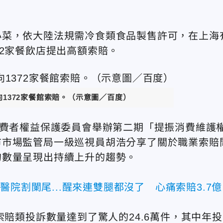
小菜，依大陸法規需冷食類食品製售許可，在上海
72家餐飲店提出高額索賠。
1372家餐館索賠。（示意圖／百度）
消費者權益保護委員會舉辦第二期「提振消費維護
市市場監管局一級巡視員胡浩分享了關於職業索賠
的數量呈現出持續上升的趨勢。
醫院割闌尾...醒來連雙腿都沒了 心痛索賠3.7億
索賠類投訴數量達到了驚人的24.6萬件，其中年投