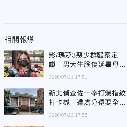
相關報導
影/瑪莎3惡少群毆案定
讞 男大生腦傷延畢母痛
批賠償拖欠
2026/07/31 17:51
新北偵查佐一拳打爆指紋
打卡機 遭處分還要全額
賠償
2026/07/22 17:55