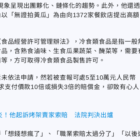
一現象呈現出團夥化、鏈條化的趨勢。此外，他還
以「無證拍黃瓜」為由向1372家餐飲店提出高額
《食品經營許可管理辦法》，冷食類食品是指一般
食品，含熟食滷味、生食瓜果蔬菜、醃菜等，需要
備等，方可取得冷食類食品製售許可。
未依法申請，然若被查報可處5至10萬元人民幣
要求支付價款10倍或損失3倍的賠償金，卻致有心人
炎！他起訴烤架賣家索賠 法院判決出爐
呼「想錢想瘋了」、「職業索賠太過分了」「以後