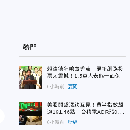
熱門
賴清德狂嗆盧秀燕 最新網路投
票太震撼！1.5萬人表態一面倒
6小時前
要聞
美股開盤漲跌互見！費半指數飆
逾191.46點 台積電ADR漲0.9
3%
6小時前
財經