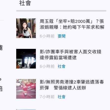
社會
周玉蔻「坐牢+賠2000萬」？張
淑娟親曝：她約喝下午茶求和解
6小時前
要聞
擄
影/詐團車手與被害人面交收錢
2
違停露餡當場遭逮
6小時前
社會
？
影/無照男南港撞2車肇逃遺落毒
賠
菸彈 警循線逮人送辦
7小時前
社會