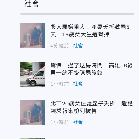
社會
殺人罪嫌重大！產嬰夭折藏屍5
天 19歲女大生遭聲押
4分鐘前
社會
驚悚！過了退房時間 高雄58歲
男一絲不掛陳屍旅館
1小時前
社會
北市20歲女住處產子夭折 遺體
裝袋報案檢列被告
1小時前
社會