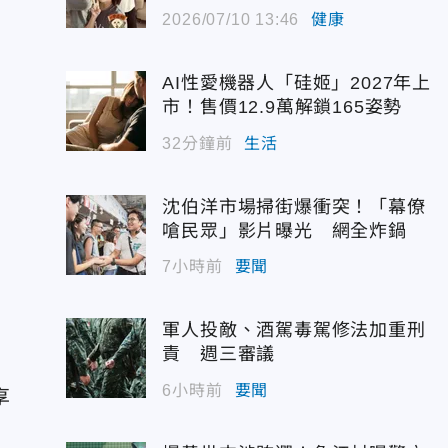
2026/07/10 13:46
健康
AI性愛機器人「硅姬」2027年上
市！售價12.9萬解鎖165姿勢
32分鐘前
生活
沈伯洋市場掃街爆衝突！「幕僚
嗆民眾」影片曝光 網全炸鍋
7小時前
要聞
軍人投敵、酒駕毒駕修法加重刑
裝
責 週三審議
6小時前
要聞
享