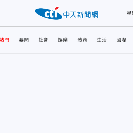
星
熱門
要聞
社會
娛樂
體育
生活
國際