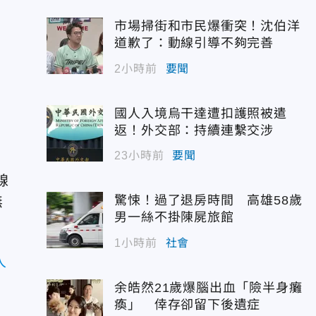
康
市場掃街和市民爆衝突！沈伯洋
道歉了：動線引導不夠完善
2小時前
要聞
國人入境烏干達遭扣護照被遣
返！外交部：持續連繫交涉
23小時前
要聞
線
驚悚！過了退房時間 高雄58歲
無
男一絲不掛陳屍旅館
1小時前
社會
人
余皓然21歲爆腦出血「險半身癱
瘓」 倖存卻留下後遺症