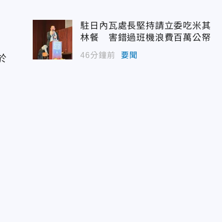
駐日內瓦處長堅持請立委吃米其
林餐 害錯過班機浪費百萬公帑
46分鐘前
要聞
於
。