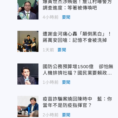
爆黃世杰涉賄選！詹江村曝警方
調查進度：等著被傳喚吧
4小時前
要聞
遭謝金河痛心轟「顛倒黑白」！
蔣萬安回嗆：記憶不會被洗掉
1天前
要聞
國防公務預算增1500億 卻怕無
人機排擠社福？國民黨要賴政府
說實話
1小時前
要聞
疫苗詐騙案燒回陳時中 藍：你
當年不是防疫指揮官？
2小時前
要聞