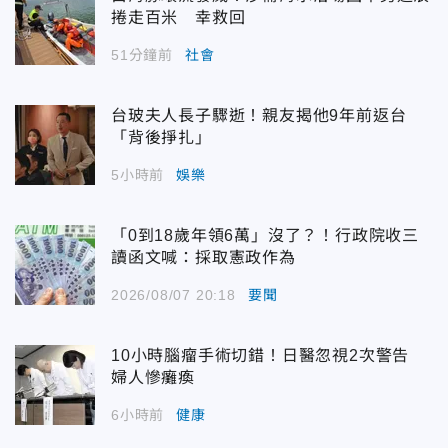
捲走百米 幸救回
51分鐘前
社會
台玻夫人長子驟逝！親友揭他9年前返台
「背後掙扎」
5小時前
娛樂
「0到18歲年領6萬」沒了？！行政院收三
讀函文喊：採取憲政作為
2026/08/07 20:18
要聞
10小時腦瘤手術切錯！日醫忽視2次警告
婦人慘癱瘓
6小時前
健康