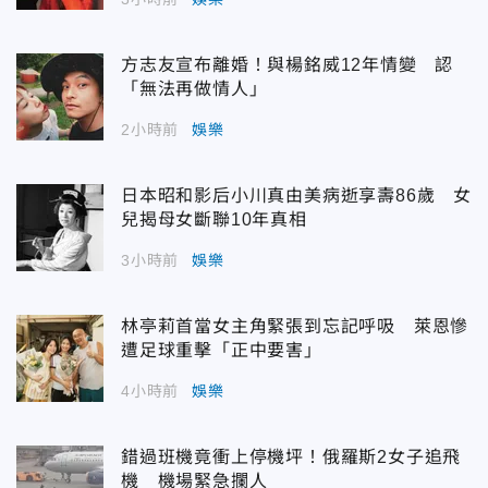
方志友宣布離婚！與楊銘威12年情變 認
「無法再做情人」
2小時前
娛樂
日本昭和影后小川真由美病逝享壽86歲 女
兒揭母女斷聯10年真相
3小時前
娛樂
林亭莉首當女主角緊張到忘記呼吸 萊恩慘
遭足球重擊「正中要害」
4小時前
娛樂
錯過班機竟衝上停機坪！俄羅斯2女子追飛
機 機場緊急攔人