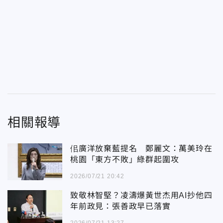
相關報導
佀廣洋放棄藍提名 鄭麗文：萬美玲在
桃園「東方不敗」綠群起圍攻
2026/07/21 20:42
致敬林智堅？凌濤爆黃世杰用AI抄他四
年前政見：張善政早已落實
2026/07/21 13:27