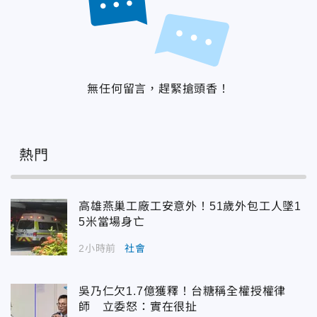
無任何留言，趕緊搶頭香！
熱門
高雄燕巢工廠工安意外！51歲外包工人墜1
5米當場身亡
2小時前
社會
吳乃仁欠1.7億獲釋！台糖稱全權授權律
師 立委怒：實在很扯