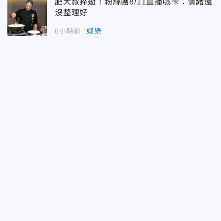
肥大叔猝逝！粉絲團8/11直播喊卡：情緒還
沒整理好
8小時前
娛樂