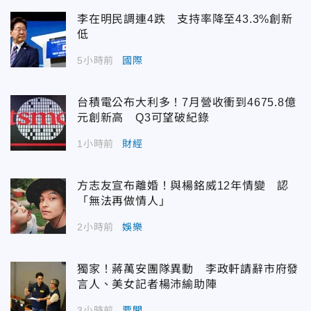
李在明民調連4跌 支持率降至43.3%創新
低
5小時前
國際
台積電公布大利多！7月營收衝到4675.8億
元創新高 Q3可望破紀錄
1小時前
財經
方志友宣布離婚！與楊銘威12年情變 認
「無法再做情人」
2小時前
娛樂
獨家！蔣萬安團隊異動 李政軒請辭市府發
言人、美女記者楊沛緰助陣
3小時前
要聞