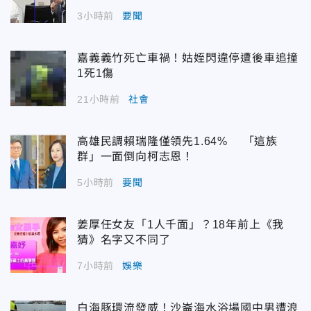
3小時前
要聞
嘉義義竹死亡車禍！姑姪閃違停遭後車追撞
1死1傷
21小時前
社會
高雄民調賴瑞隆僅領先1.64% 「這族
群」一面倒向柯志恩！
5小時前
要聞
姜厚任女友「1人千面」？18年前上《我
猜》名字又不同了
7小時前
娛樂
白海豚環流發威！沙崙海水浴場國中男遭浪