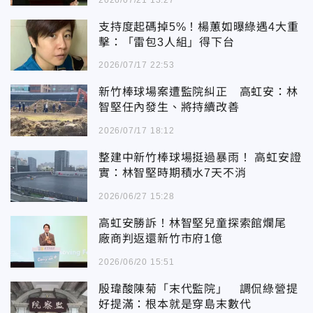
支持度起碼掉5%！楊蕙如曝綠遇4大重
擊：「雷包3人組」得下台
2026/07/17 22:53
新竹棒球場案遭監院糾正 高虹安：林
智堅任內發生、將持續改善
2026/07/17 18:12
整建中新竹棒球場挺過暴雨！ 高虹安證
實：林智堅時期積水7天不消
2026/06/27 15:28
高虹安勝訴！林智堅兒童探索館爛尾
廠商判返還新竹市府1億
2026/06/20 15:51
殷瑋酸陳菊「末代監院」 調侃綠營提
好提滿：根本就是穿島末數代