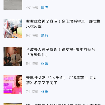
4小時前
國際
啦啦隊女神全身濕！金佳垠喊害羞 廉世彬
水槍反擊
5小時前
體育
台玻夫人長子驟逝！親友揭他9年前返台
「背後掙扎」
5小時前
娛樂
姜厚任女友「1人千面」？18年前上《我
猜》名字又不同了
7小時前
娛樂