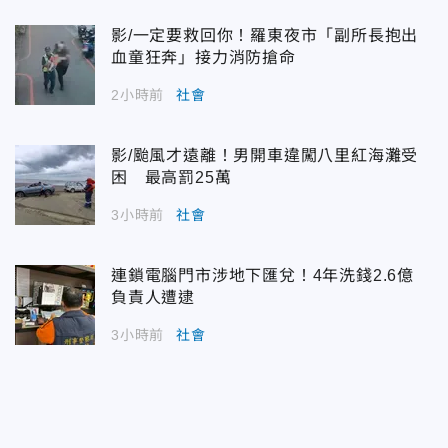
影/一定要救回你！羅東夜市「副所長抱出
血童狂奔」接力消防搶命
2小時前
社會
影/颱風才遠離！男開車違闖八里紅海灘受
困 最高罰25萬
3小時前
社會
連鎖電腦門市涉地下匯兌！4年洗錢2.6億
負責人遭逮
3小時前
社會