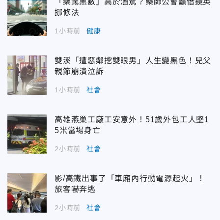
「藥駕黑數」高於酒駕？藥師公會籲借鏡英
挪修法
1小時前
健康
雙溪「遭惡鄰挖雙眼男」人生變黑色！兒父
親節崩潰泣訴
1小時前
社會
高雄燕巢工廠工安意外！51歲外包工人墜1
5米當場身亡
2小時前
社會
影/高鐵出事了「車廂內行動電源起火」！
旅客嚇奔逃
2小時前
社會