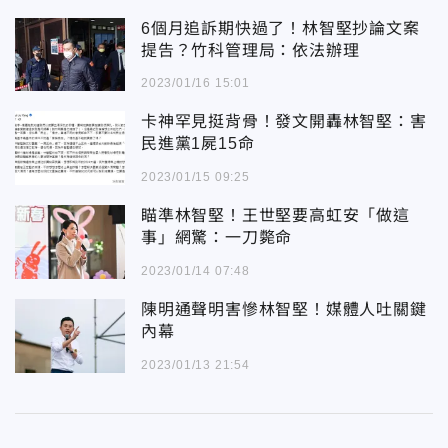
6個月追訴期快過了！林智堅抄論文案
提告？竹科管理局：依法辦理
2023/01/16 15:01
卡神罕見挺背骨！發文開轟林智堅：害
民進黨1屍15命
2023/01/15 09:25
瞄準林智堅！王世堅要高虹安「做這
事」網驚：一刀斃命
2023/01/14 07:48
陳明通聲明害慘林智堅！媒體人吐關鍵
內幕
2023/01/13 21:54