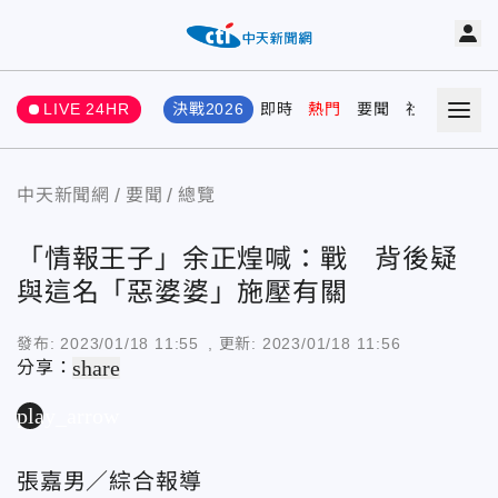
LIVE 24HR
決戰2026
即時
熱門
要聞
社會
娛樂
中天新聞網
要聞
總覽
「情報王子」余正煌喊：戰 背後疑
與這名「惡婆婆」施壓有關
發布:
2023/01/18 11:55
, 更新:
2023/01/18 11:56
share
分享：
play_arrow
張嘉男／綜合報導