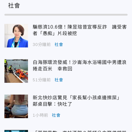
社會
騙慈濟10.6億！陳昱瑄昔宣導反詐 譏受害
者「愚痴」片段被挖
30分鐘前
社會
白海豚環流發威！沙崙海水浴場國中男遭浪
捲走百米 幸救回
51分鐘前
社會
新北快炒店驚見「家長幫小孩桌邊擦屎」
鄰桌目擊：快吐了
1小時前
社會