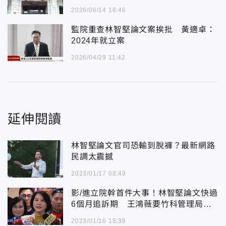
2026/06/14 16:46
監院重查林智堅論文案挨批 黃適卓：
2024年就立案
2026/04/29 11:42
延伸閱讀
林智堅論文官司恐輸到脫褲？最新網路
民調太震撼
2023/01/17 08:49
影/進立院幹首件大事！林智堅論文快過
6個月追訴期 王鴻薇要竹科管理局硬
起來提告
2023/01/16 15:38