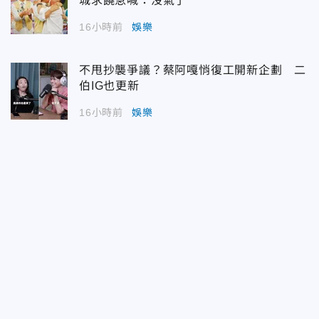
城求饒急喊：沒氣了
16小時前
娛樂
不甩抄襲爭議？蔡阿嘎悄復工開新企劃 二
伯IG也更新
16小時前
娛樂